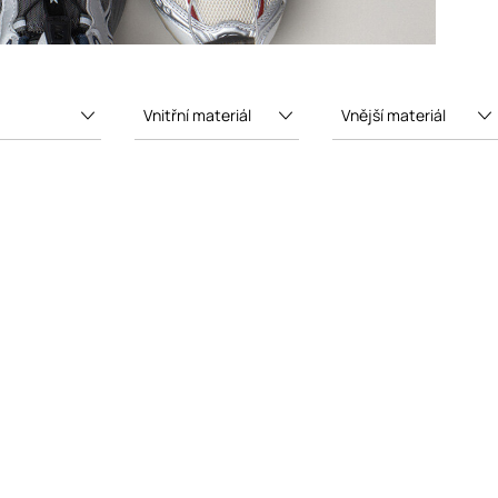
Vnitřní materiál
Vnější materiál