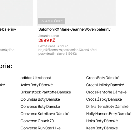
-5 % V KOŠÍKU*
 baleríny
Salomon RX Marie-Jeanne Woven baleríny
Aktuální cena:
2899 Kč
Běžná cena:
3199 Kč
0 dnů před
Nejnižší cena za posledních 30 dnů před
poskytnutím slevy:
3199 Kč
orie:
adidas Ultraboost
Crocs Boty Dámské
ské
Asics Boty Dámské
Crocs Holinky Dámské
é
Birkenstock Pantofle Dámské
Crocs Pantofle Dámské
Columbia Boty Dámské
Crocs Žabky Dámské
Converse Boty Dámské
Dr. Martens Boty Dámské
Converse Kotníkové Dámské
Helly Hansen Boty Dámské
Converse Chuck 70
Hoka Boty Dámské
Converse Run Star Hike
Keen Boty Dámské