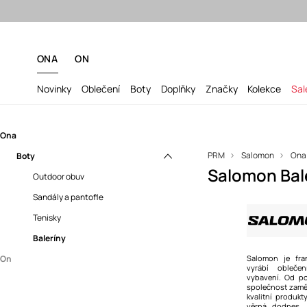
ONA
ON
Novinky
Oblečení
Boty
Doplňky
Značky
Kolekce
Sal
Ona
PRM
Salomon
Ona
Boty
Salomon Bal
Outdoor obuv
Sandály a pantofle
Tenisky
Baleríny
On
Salomon je fra
vyrábí obleče
vybavení. Od po
Boty
společnost zamě
kvalitní produk
Outdoor obuv
věrná dodnes. 