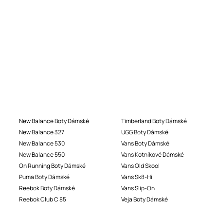
New Balance Boty Dámské
Timberland Boty Dámské
New Balance 327
UGG Boty Dámské
New Balance 530
Vans Boty Dámské
New Balance 550
Vans Kotníkové Dámské
On Running Boty Dámské
Vans Old Skool
Puma Boty Dámské
Vans Sk8-Hi
Reebok Boty Dámské
Vans Slip-On
Reebok Club C 85
Veja Boty Dámské