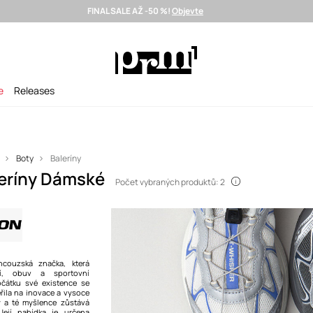
FINAL SALE AŽ -50 %!
Objevte
Doručení i do 24 h >
Vybrané prémiové značky >
SUMMER SALE
e
Releases
Boty
Baleríny
eríny Dámské
Počet vybraných produktů: 2
ncouzská značka, která
ní, obuv a sportovní
čátku své existence se
řila na inovace a vysoce
ty a té myšlence zůstává
Její nabídka je určena