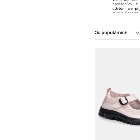
nadšencům z 
Sandály a pantofle
odvětví, ale př
milovníci sporto
Tenisky
Od populárních