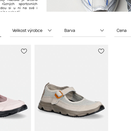
různých sportovních
ijdou si u ní na své i
vního pohodlí.
Velikost výrobce
Barva
Cena