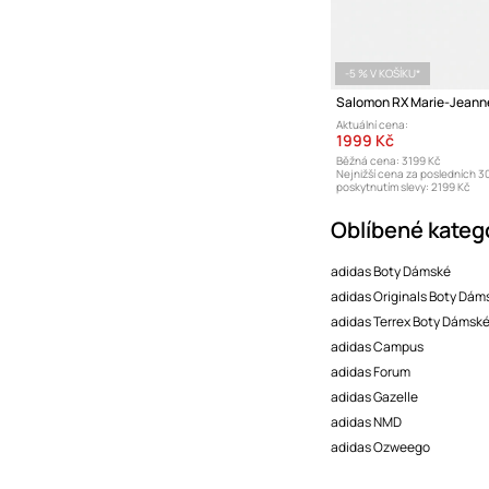
-5 % V KOŠÍKU*
Salomon RX Marie-Jeanne
Aktuální cena:
1999 Kč
Běžná cena:
3199 Kč
Nejnižší cena za posledních 3
poskytnutím slevy:
2199 Kč
Oblíbené kateg
adidas Boty Dámské
adidas Originals Boty Dám
adidas Terrex Boty Dámsk
adidas Campus
adidas Forum
adidas Gazelle
adidas NMD
adidas Ozweego