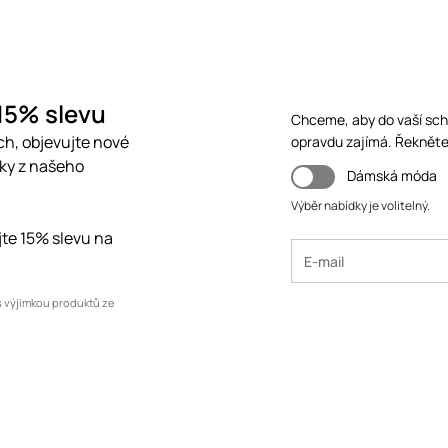
 15% slevu
Chceme, aby do vaší schr
ch, objevujte nové
opravdu zajímá. Řekněte
čky z našeho
Dámská móda
Výběr nabídky je volitelný.
ejte 15% slevu na
s výjimkou produktů ze