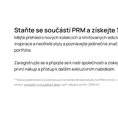
Staňte se součástí PRM a získejte
Mějte přehled o nových kolekcích a limitovaných edicí
inspirace a neotřelé styly a poznávejte jedinečné zna
portfolia.
Zaregistrujte se a připojte se k naší společnosti a získ
první nákup a přístup k dalším exkluzivním nabídkám.
**Sleva je jednorázová, platí pouze na nezlevněné produkty na PRM.com/cz, 
strany:
produkty vyloučené z akce
, a při nákupu za min. 3000 Kč.