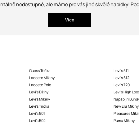
tálně nedostupné, ale máme pro vás jiné skvělé nabídky! Podí
Více
Guess Trička
Levi's 511
Lacoste Mikiny
Levi's 512
Lacoste Polo
Levi's 720
Levi's Džíny
Levi's High Loo
Levi's Mikiny
Napapijri Bund
Levi's Trička
New Era Mikiny
Levi's 501
Pleasures Miki
Levi's 502
Puma Mikiny