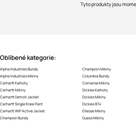
Tyto produkty jsou momen
Oblíbené kategorie:
Alpha Industries Bundy
Champion Mikiny
Alpha Industries Mikiny
Columbia Bundy
Carhartt Kalhoty
Converse Mikiny
Carhartt Mikiny
Dickies Kalhoty
Carhartt Detroit Jacket
Dickies Mikiny
Carhartt Single Knee Pant
Dickies 874
Carhartt WIP Active Jacket
Ellesse Mikiny
Champion Bundy
Guess Mikiny