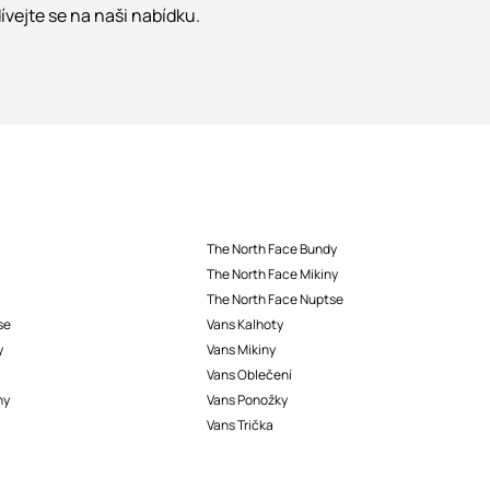
vejte se na naši nabídku.
The North Face Bundy
The North Face Mikiny
The North Face Nuptse
se
Vans Kalhoty
y
Vans Mikiny
Vans Oblečení
ny
Vans Ponožky
Vans Trička