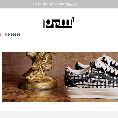
FINAL SALE AŽ -50 %!
Objevte
Doručení i do 24 h >
Vybrané prémiové značky >
SUMMER SALE
e
Releases