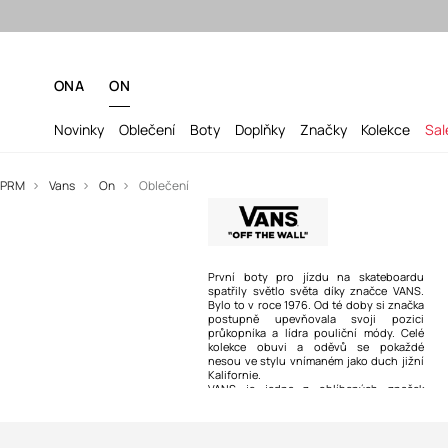
ONA
ON
Novinky
Oblečení
Boty
Doplňky
Značky
Kolekce
Sal
PRM
Vans
On
Oblečení
První boty pro jízdu na skateboardu
spatřily světlo světa díky značce VANS.
Bylo to v roce 1976. Od té doby si značka
postupně upevňovala svoji pozici
průkopníka a lídra pouliční módy. Celé
kolekce obuvi a oděvů se pokaždé
nesou ve stylu vnímaném jako duch jižní
Kalifornie.
VANS je jedna z oblíbených značek
skateboardistů, surferů a hudebníků.