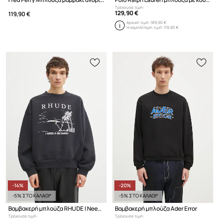
Τρέχουσα τιμή:
129,90 €
119,90 €
Αρχική τιμή:
189,90 €
Η χαμηλότερη τιμή:
119,90 €
-14%
-20%
-5% ΣΤΟ ΚΑΛΑΘΙ*
-5% ΣΤΟ ΚΑΛΑΘΙ*
Βαμβακερή μπλούζα RHUDE I Need A Getaway
Βαμβακερή μπλούζα Ader Error
Τρέχουσα τιμή:
Τρέχουσα τιμή: