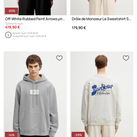
-20%
Off-White Rubbed Paint Arrows μπλούζα με κουκούλα βαμβακερή ανδρική
Drôle de Monsieur Le Sweatshirt Slogan μπλούζα βαμβακερή ανδρική
Τρέχουσα τιμή:
419,90 €
179,90 €
Αρχική τιμή:
529,90 €
Η χαμηλότερη τιμή:
529,90 €
-14%
-29%