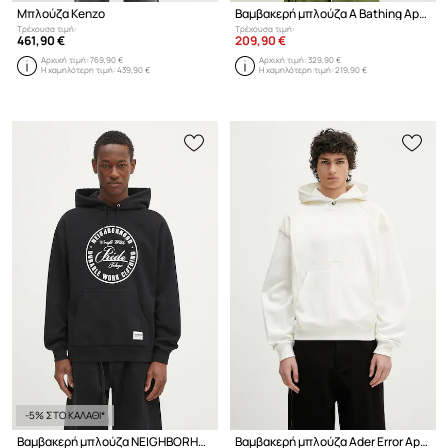
Μπλούζα Kenzo
Βαμβακερή μπλούζα A Bathing Ape Giant 1St Camo By Bathing Ape Crewneck
Τρέχουσα τιμή:
Τρέχουσα τιμή:
461,90 €
209,90 €
Αρχική τιμή:
769,90 €
Αρχική τιμή:
329,90 €
Η χαμηλότερη τιμή:
439,90 €
Η χαμηλότερη τιμή:
219,90 €
-5% ΣΤΟ ΚΑΛΑΘΙ*
Βαμβακερή μπλούζα NEIGHBORHOOD Classic Sweat Hoodie Ls
Βαμβακερή μπλούζα Ader Error Apparel-Top