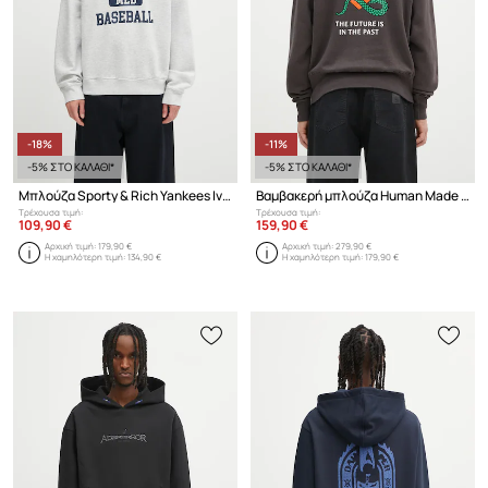
-18%
-11%
-5% ΣΤΟ ΚΑΛΑΘΙ*
-5% ΣΤΟ ΚΑΛΑΘΙ*
Μπλούζα Sporty & Rich Yankees Ivy
Βαμβακερή μπλούζα Human Made TSURIAMI SWEATSHIRT
Τρέχουσα τιμή:
Τρέχουσα τιμή:
109,90 €
159,90 €
Αρχική τιμή:
179,90 €
Αρχική τιμή:
279,90 €
Η χαμηλότερη τιμή:
134,90 €
Η χαμηλότερη τιμή:
179,90 €