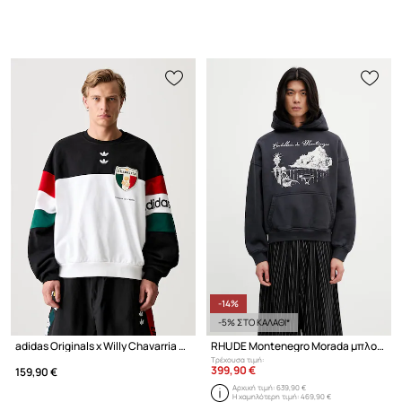
-14%
-5% ΣΤΟ ΚΑΛΑΘΙ*
adidas Originals x Willy Chavarria μπλούζα βαμβακερή ανδρική
RHUDE Montenegro Morada μπλούζα ανδρική βαμβακερή
Τρέχουσα τιμή:
399,90 €
159,90 €
Αρχική τιμή:
639,90 €
Η χαμηλότερη τιμή:
469,90 €