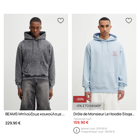
-20%
-5% ΣΤΟ ΚΑΛΑΘΙ*
BEAMS Μπλούζα με κουκούλα με βαμβάκι ανδρική
Drôle de Monsieur Le Hoodie Slogan Calligraphy μπλούζα με κουκούλα βαμβακερή Ανδρική
Τρέχουσα τιμή:
159,90 €
229,90 €
Αρχική τιμή:
209,90 €
Η χαμηλότερη τιμή:
199,90 €