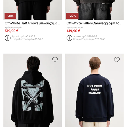
-21%
-20%
Off-White Half Arrows μπλούζα με κουκούλα βαμβακερή ανδρική
Off-White Fallen Caravaggio μπλούζα με κουκούλα βαμβακερή ανδρική
Τρέχουσα τιμή:
Τρέχουσα τιμή:
319,90 €
419,90 €
Αρχική τιμή:
409,90 €
Αρχική τιμή:
529,90 €
Η χαμηλότερη τιμή:
409,90 €
Η χαμηλότερη τιμή:
529,90 €