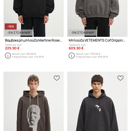
-16%
-5% ΣΤΟ ΚΑΛΑΘΙ*
-5% ΣΤΟ ΚΑΛΑΘΙ*
Βαμβακερή μπλούζα Martine Rose Classic
Μπλούζα VETEMENTS Cof Dripping Logo Oversized
Τρέχουσα τιμή:
Τρέχουσα τιμή:
229,90 €
609,90 €
Αρχική τιμή:
369,90 €
Αρχική τιμή:
1159,90 €
Η χαμηλότερη τιμή:
276,90 €
Η χαμηλότερη τιμή:
669,90 €