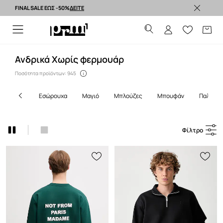
FINAL SALE ΕΩΣ -50%
ΔΕΙΤΕ
Premium brands >
Ανδρικά Χωρίς φερμουάρ
Ποσότητα προϊόντων: 945
εσώρουχα
μαγιό
μπλούζες
μπουφάν
παλτό
Φίλτρο