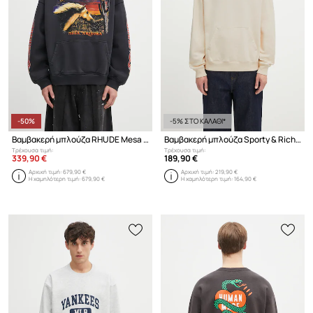
-50%
-5% ΣΤΟ ΚΑΛΑΘΙ*
Βαμβακερή μπλούζα RHUDE Mesa stallion
Βαμβακερή μπλούζα Sporty & Rich Eden Crest Embroidered
Τρέχουσα τιμή:
Τρέχουσα τιμή:
339,90 €
189,90 €
Αρχική τιμή:
679,90 €
Αρχική τιμή:
219,90 €
Η χαμηλότερη τιμή:
679,90 €
Η χαμηλότερη τιμή:
164,90 €