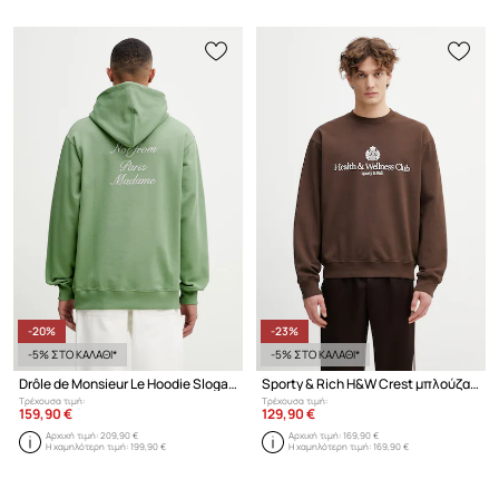
-20%
-23%
-5% ΣΤΟ ΚΑΛΑΘΙ*
-5% ΣΤΟ ΚΑΛΑΘΙ*
Drôle de Monsieur Le Hoodie Slogan Calligraphy μπλούζα με κουκούλα ανδρική βαμβακερή
Sporty & Rich H&W Crest μπλούζα oversize βαμβακερή Ανδρική
Τρέχουσα τιμή:
Τρέχουσα τιμή:
159,90 €
129,90 €
Αρχική τιμή:
209,90 €
Αρχική τιμή:
169,90 €
Η χαμηλότερη τιμή:
199,90 €
Η χαμηλότερη τιμή:
169,90 €