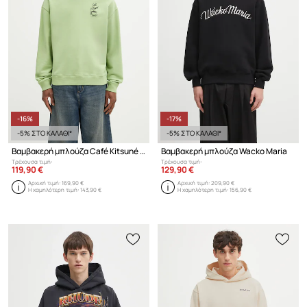
-16%
-17%
-5% ΣΤΟ ΚΑΛΑΘΙ*
-5% ΣΤΟ ΚΑΛΑΘΙ*
Βαμβακερή μπλούζα Café Kitsuné Coffee Cup Relaxed
Βαμβακερή μπλούζα Wacko Maria
Τρέχουσα τιμή:
Τρέχουσα τιμή:
119,90 €
129,90 €
Αρχική τιμή:
169,90 €
Αρχική τιμή:
209,90 €
Η χαμηλότερη τιμή:
143,90 €
Η χαμηλότερη τιμή:
156,90 €