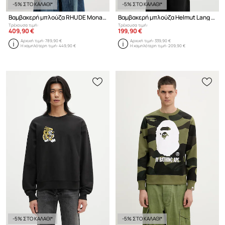
-5% ΣΤΟ ΚΑΛΑΘΙ*
-5% ΣΤΟ ΚΑΛΑΘΙ*
Βαμβακερή μπλούζα RHUDE Monaco
Βαμβακερή μπλούζα Helmut Lang SCRIBBLE.H2.LIGHT.CT
Τρέχουσα τιμή:
Τρέχουσα τιμή:
409,90 €
199,90 €
Αρχική τιμή:
789,90 €
Αρχική τιμή:
339,90 €
Η χαμηλότερη τιμή:
449,90 €
Η χαμηλότερη τιμή:
209,90 €
-5% ΣΤΟ ΚΑΛΑΘΙ*
-5% ΣΤΟ ΚΑΛΑΘΙ*