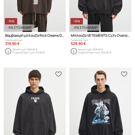
-15%
-15%
-5% ΣΤΟ ΚΑΛΑΘΙ*
-5% ΣΤΟ ΚΑΛΑΘΙ*
Βαμβακερή μπλούζα Rick Owens DRKSHDW Peter
Μπλούζα VETEMENTS Cctv Oversized
Τρέχουσα τιμή:
Τρέχουσα τιμή:
319,90 €
529,90 €
Αρχική τιμή:
569,90 €
Αρχική τιμή:
929,90 €
Η χαμηλότερη τιμή:
379,90 €
Η χαμηλότερη τιμή:
629,90 €