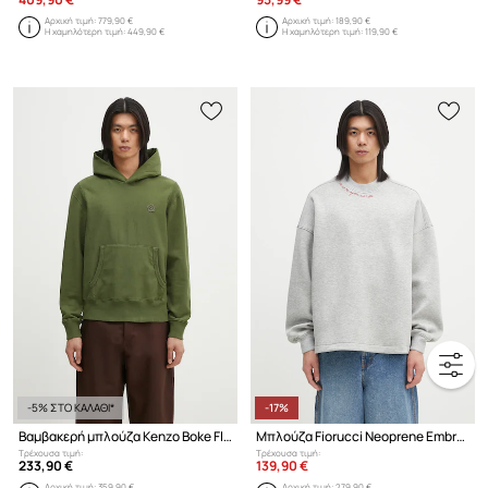
Αρχική τιμή:
779,90 €
Αρχική τιμή:
189,90 €
Η χαμηλότερη τιμή:
449,90 €
Η χαμηλότερη τιμή:
119,90 €
-5% ΣΤΟ ΚΑΛΑΘΙ*
-17%
Βαμβακερή μπλούζα Kenzo Boke Flower 2.0
Μπλούζα Fiorucci Neoprene Embroidered Neck Relaxed Fit
Τρέχουσα τιμή:
Τρέχουσα τιμή:
233,90 €
139,90 €
Αρχική τιμή:
359,90 €
Αρχική τιμή:
279,90 €