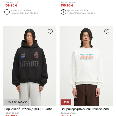
Τρέχουσα τιμή:
Τρέχουσα τιμή:
109,90 €
159,90 €
Αρχική τιμή:
199,90 €
Αρχική τιμή:
304,90 €
Η χαμηλότερη τιμή:
119,90 €
Η χαμηλότερη τιμή:
169,90 €
-5% ΣΤΟ ΚΑΛΑΘΙ*
-19%
Βαμβακερή μπλούζα RHUDE Cote D'Azur Crest
Βαμβακερή μπλούζα Drôle de Monsieur Le Sweatshirt Pique Tennis
Τρέχουσα τιμή:
Τρέχουσα τιμή:
409,90 €
95,99 €