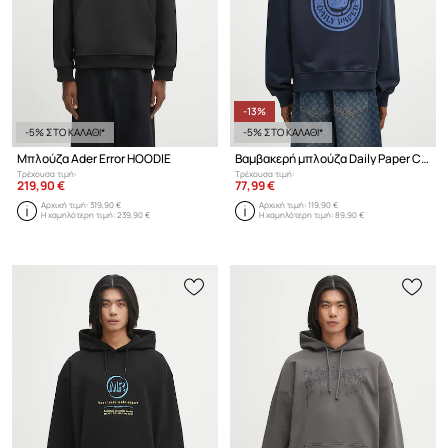
-13%
-5% ΣΤΟ ΚΑΛΑΘΙ*
-5% ΣΤΟ ΚΑΛΑΘΙ*
Μπλούζα Ader Error HOODIE
Βαμβακερή μπλούζα Daily Paper Candle Label Hoodie
Τρέχουσα τιμή:
Τρέχουσα τιμή:
219,90 €
77,99 €
Αρχική τιμή:
319,90 €
Αρχική τιμή:
119,90 €
Η χαμηλότερη τιμή:
239,90 €
Η χαμηλότερη τιμή:
89,90 €