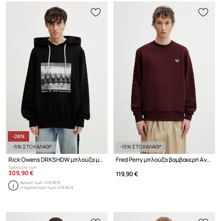
-26%
-5% ΣΤΟ ΚΑΛΑΘΙ*
-15% ΣΤΟ ΚΑΛΑΘΙ*
Rick Owens DRKSHDW μπλούζα με κουκούλα βαμβακερή ανδρική
Fred Perry μπλούζα βαμβακερή Ανδρική
Τρέχουσα τιμή:
309,90 €
119,90 €
Αρχική τιμή:
419,90 €
Η χαμηλότερη τιμή:
419,90 €