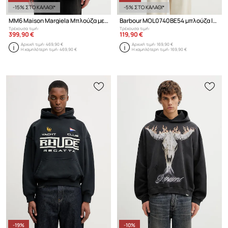
-15% ΣΤΟ ΚΑΛΑΘΙ*
-5% ΣΤΟ ΚΑΛΑΘΙ*
MM6 Maison Margiela Μπλούζα με κουκούλα βαμβακερή ανδρική
Barbour MOL0740BE54 μπλούζα lounge βαμβακερή ανδρική
Τρέχουσα τιμή:
Τρέχουσα τιμή:
399,90 €
119,90 €
Αρχική τιμή:
469,90 €
Αρχική τιμή:
169,90 €
Η χαμηλότερη τιμή:
469,90 €
Η χαμηλότερη τιμή:
169,90 €
-19%
-10%