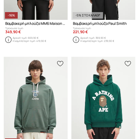
-16%
-5% ΣΤΟ ΚΑΛΑΘΙ*
Βαμβακερή μπλούζα MM6 Maison Margiela
Βαμβακερή μπλούζα Paul Smith
Τρέχουσα τιμή:
Τρέχουσα τιμή:
349,90 €
221,90 €
Αρχική τιμή:
669,90 €
Αρχική τιμή:
369,90 €
Η χαμηλότερη τιμή:
419,90 €
Η χαμηλότερη τιμή:
239,90 €