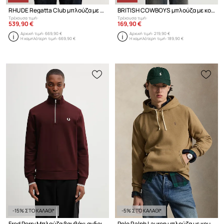
RHUDE Regatta Club μπλούζα με κουκούλα βαμβακερή ανδρική
BRITISH COWBOYS μπλούζα με κουκούλα βαμβακερή ανδρική
Τρέχουσα τιμή:
Τρέχουσα τιμή:
539,90 €
169,90 €
Αρχική τιμή:
669,90 €
Αρχική τιμή:
219,90 €
Η χαμηλότερη τιμή:
669,90 €
Η χαμηλότερη τιμή:
189,90 €
-15% ΣΤΟ ΚΑΛΑΘΙ*
-5% ΣΤΟ ΚΑΛΑΘΙ*
Fred Perry Μπλούζα βαμβάκι ανδρική
Polo Ralph Lauren μπλούζα με κουκούλα βαμβακερή ανδρική