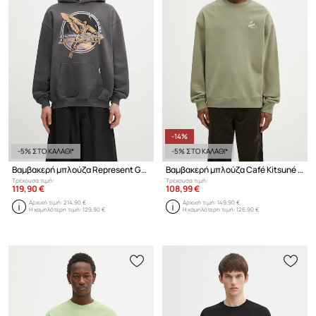
-14%
-5% ΣΤΟ ΚΑΛΑΘΙ*
-5% ΣΤΟ ΚΑΛΑΘΙ*
Βαμβακερή μπλούζα Represent Golden Tour
Βαμβακερή μπλούζα Café Kitsuné Relax
Τρέχουσα τιμή:
Τρέχουσα τιμή:
119,90 €
108,99 €
Αρχική τιμή:
214,90 €
Αρχική τιμή:
149,90 €
Η χαμηλότερη τιμή:
129,90 €
Η χαμηλότερη τιμή:
126,90 €