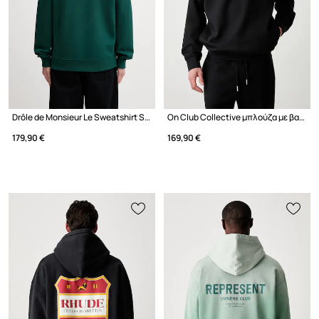
Drôle de Monsieur Le Sweatshirt Slogan μπλούζα βαμβακερή ανδρική
On Club Collective μπλούζα με βαμβάκι Ανδρική
179,90 €
169,90 €