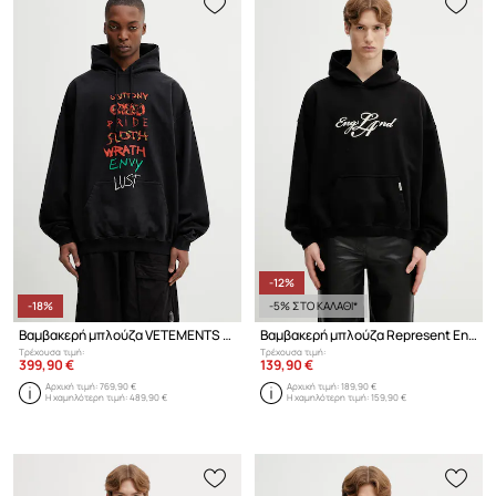
-12%
-18%
-5% ΣΤΟ ΚΑΛΑΘΙ*
Βαμβακερή μπλούζα VETEMENTS 7 Sins
Βαμβακερή μπλούζα Represent England
Τρέχουσα τιμή:
Τρέχουσα τιμή:
399,90 €
139,90 €
Αρχική τιμή:
769,90 €
Αρχική τιμή:
189,90 €
Η χαμηλότερη τιμή:
489,90 €
Η χαμηλότερη τιμή:
159,90 €