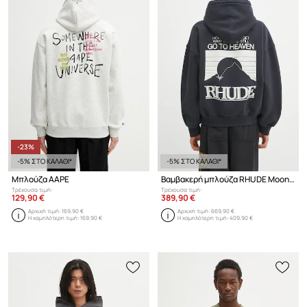
-23%
-5% ΣΤΟ ΚΑΛΑΘΙ*
-5% ΣΤΟ ΚΑΛΑΘΙ*
Μπλούζα AAPE
Βαμβακερή μπλούζα RHUDE Moonlight Pack
Τρέχουσα τιμή:
Τρέχουσα τιμή:
129,90 €
389,90 €
Αρχική τιμή:
169,90 €
Αρχική τιμή:
669,90 €
Η χαμηλότερη τιμή:
169,90 €
Η χαμηλότερη τιμή:
409,90 €