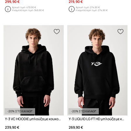
299,90 €
219,90 €
Αρχική τιμή:
479,90 €
Αρχική τιμή:
274,90 €
Η χαμηλότερη τιμή:
349,90 €
Η χαμηλότερη τιμή:
274,90 €
-20% ΣΤΟ ΚΑΛΑΘΙ*
-20% ΣΤΟ ΚΑΛΑΘΙ*
Y-3 VC HOODIE μπλούζα με κουκούλα βελούρ ανδρική
Y-3 LIQUID LG FT HD μπλούζα με κουκούλα βαμβακερή ανδρική
239,90 €
269,90 €