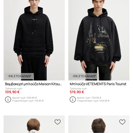
-5% ΣΤΟ ΚΑΛΑΘΙ*
-5% ΣΤΟ ΚΑΛΑΘΙ*
Βαμβακερή μπλούζα Maison Kitsuné
Μπλούζα VETEMENTS Paris Tourist
Τρέχουσα τιμή:
Τρέχουσα τιμή:
109,90 €
519,90 €
Αρχική τιμή:
209,90 €
Αρχική τιμή:
729,90 €
Η χαμηλότερη τιμή:
119,90 €
Η χαμηλότερη τιμή:
549,90 €