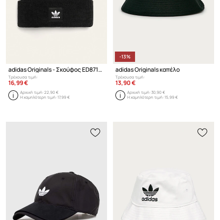
-13%
adidas Originals - Σκούφος ED8712.M Adicolor Cuff Beanie
adidas Originals καπέλο
Τρέχουσα τιμή:
Τρέχουσα τιμή:
16,99 €
13,90 €
Αρχική τιμή:
22,90 €
Αρχική τιμή:
30,90 €
Η χαμηλότερη τιμή:
17,99 €
Η χαμηλότερη τιμή:
15,99 €