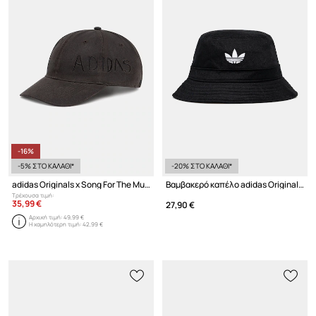
-16%
-5% ΣΤΟ ΚΑΛΑΘΙ*
-20% ΣΤΟ ΚΑΛΑΘΙ*
adidas Originals x Song For The Mute καπέλο μπέιζμπολ βαμβακερό
Βαμβακερό καπέλο adidas Originals Adicolor
Τρέχουσα τιμή:
35,99 €
27,90 €
Αρχική τιμή:
49,99 €
Η χαμηλότερη τιμή:
42,99 €