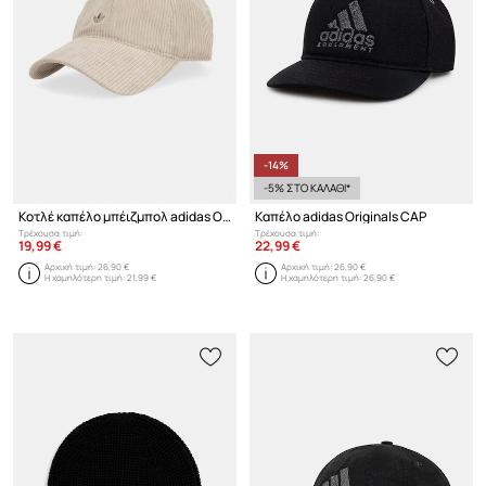
-14%
-5% ΣΤΟ ΚΑΛΑΘΙ*
Κοτλέ καπέλο μπέιζμπολ adidas Originals
Καπέλο adidas Originals CAP
Τρέχουσα τιμή:
Τρέχουσα τιμή:
19,99 €
22,99 €
Αρχική τιμή:
26,90 €
Αρχική τιμή:
26,90 €
Η χαμηλότερη τιμή:
21,99 €
Η χαμηλότερη τιμή:
26,90 €