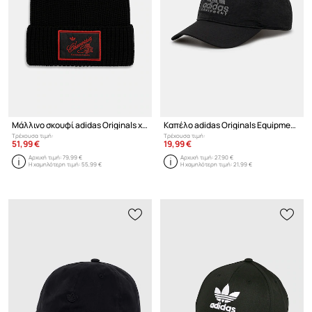
Μάλλινο σκουφί adidas Originals x Willy Chavarria Knit Beanie
Καπέλο adidas Originals Equipment Cap
Τρέχουσα τιμή:
Τρέχουσα τιμή:
51,99 €
19,99 €
Αρχική τιμή:
79,99 €
Αρχική τιμή:
27,90 €
Η χαμηλότερη τιμή:
55,99 €
Η χαμηλότερη τιμή:
21,99 €