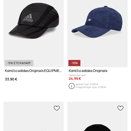
-5% ΣΤΟ ΚΑΛΑΘΙ*
-10%
Καπέλο adidas Originals EQUIPMENT CAP
Καπέλο adidas Originals
Τρέχουσα τιμή:
24,99 €
33,90 €
Αρχική τιμή:
27,90 €
Η χαμηλότερη τιμή:
27,90 €