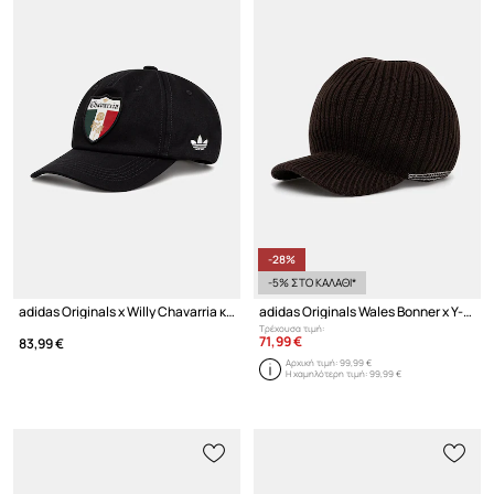
-28%
-5% ΣΤΟ ΚΑΛΑΘΙ*
adidas Originals x Willy Chavarria καπέλο με γείσο βαμβακερό
adidas Originals Wales Bonner x Y-3 καπέλο με γείσο μάλλινο
Τρέχουσα τιμή:
71,99 €
83,99 €
Αρχική τιμή:
99,99 €
Η χαμηλότερη τιμή:
99,99 €