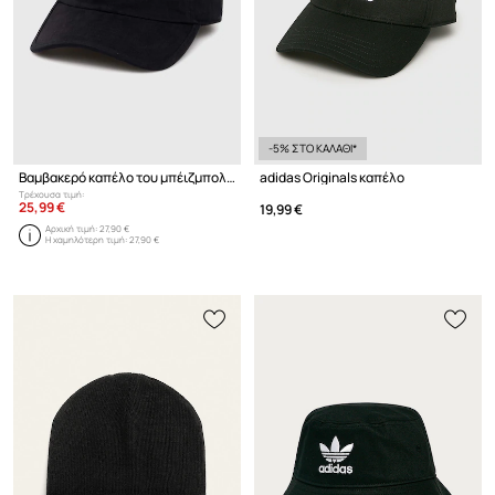
-5% ΣΤΟ ΚΑΛΑΘΙ*
Βαμβακερό καπέλο του μπέιζμπολ adidas Originals Premium Essentials Dad Cap
adidas Originals καπέλο
Τρέχουσα τιμή:
25,99 €
19,99 €
Αρχική τιμή:
27,90 €
Η χαμηλότερη τιμή:
27,90 €