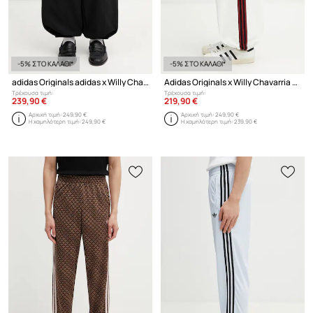
-5% ΣΤΟ ΚΑΛΑΘΙ*
-5% ΣΤΟ ΚΑΛΑΘΙ*
adidas Originals adidas x Willy Chavaria παντελόνι επίσημο Ανδρικό
Adidas Originals x Willy Chavarria παντελόνι επίσημο ανδρικό
Τρέχουσα τιμή:
Τρέχουσα τιμή:
239,90 €
219,90 €
Αρχική τιμή:
249,90 €
Αρχική τιμή:
249,90 €
Η χαμηλότερη τιμή:
249,90 €
Η χαμηλότερη τιμή:
239,90 €