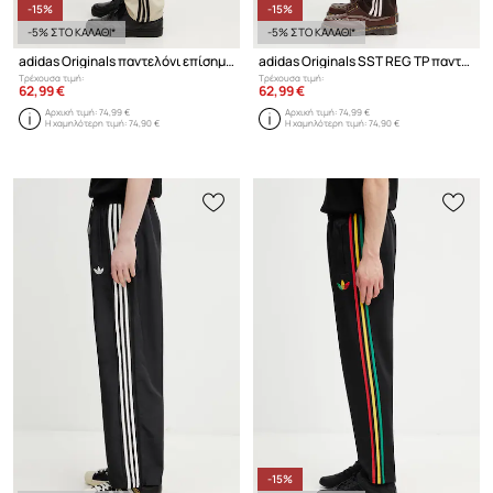
-15%
-15%
-5% ΣΤΟ ΚΑΛΑΘΙ*
-5% ΣΤΟ ΚΑΛΑΘΙ*
adidas Originals παντελόνι επίσημο με βαμβάκι Ανδρικό
adidas Originals SST REG TP παντελόνι επίσημο Ανδρικό
Τρέχουσα τιμή:
Τρέχουσα τιμή:
62,99 €
62,99 €
Αρχική τιμή:
74,99 €
Αρχική τιμή:
74,99 €
Η χαμηλότερη τιμή:
74,90 €
Η χαμηλότερη τιμή:
74,90 €
-15%