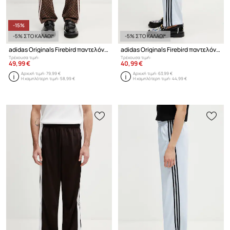
-15%
-5% ΣΤΟ ΚΑΛΑΘΙ*
-5% ΣΤΟ ΚΑΛΑΘΙ*
adidas Originals Firebird παντελόνι επίσημο Ανδρικό
adidas Originals Firebird παντελόνι επίσημο Ανδρικό
Τρέχουσα τιμή:
Τρέχουσα τιμή:
49,99 €
40,99 €
Αρχική τιμή:
79,99 €
Αρχική τιμή:
63,99 €
Η χαμηλότερη τιμή:
58,99 €
Η χαμηλότερη τιμή:
44,99 €