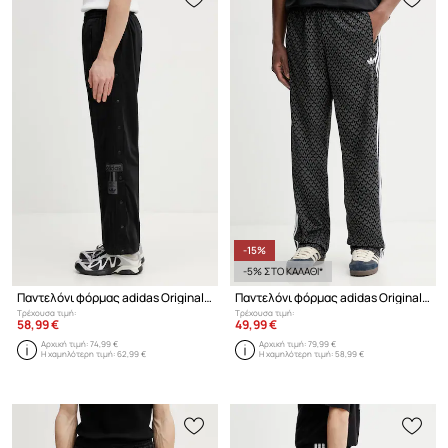
-15%
-5% ΣΤΟ ΚΑΛΑΘΙ*
Παντελόνι φόρμας adidas Originals Adibreak
Παντελόνι φόρμας adidas Originals Firebird
Τρέχουσα τιμή:
Τρέχουσα τιμή:
58,99 €
49,99 €
Αρχική τιμή:
74,99 €
Αρχική τιμή:
79,99 €
Η χαμηλότερη τιμή:
62,99 €
Η χαμηλότερη τιμή:
58,99 €