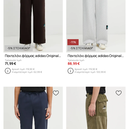
-11%
-5% ΣΤΟ ΚΑΛΑΘΙ*
-5% ΣΤΟ ΚΑΛΑΘΙ*
Παντελόνι φόρμας adidas Originals Equipment Sweatpants
Παντελόνι φόρμας adidas Originals Equipment Sweatpants
Τρέχουσα τιμή:
Τρέχουσα τιμή:
71,99 €
88,99 €
Αρχική τιμή:
119,90 €
Αρχική τιμή:
119,90 €
Η χαμηλότερη τιμή:
62,99 €
Η χαμηλότερη τιμή:
100,99 €