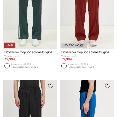
-44%
-5% ΣΤΟ ΚΑΛΑΘΙ*
Παντελόνι φόρμας adidas Originals 70S Track Pant
Παντελόνι φόρμας adidas Originals Premium Baggy Track Pant
Τρέχουσα τιμή:
Τρέχουσα τιμή:
35,99 €
65,99 €
Αρχική τιμή:
64,90 €
Αρχική τιμή:
119,90 €
Η χαμηλότερη τιμή:
64,90 €
Η χαμηλότερη τιμή:
71,90 €