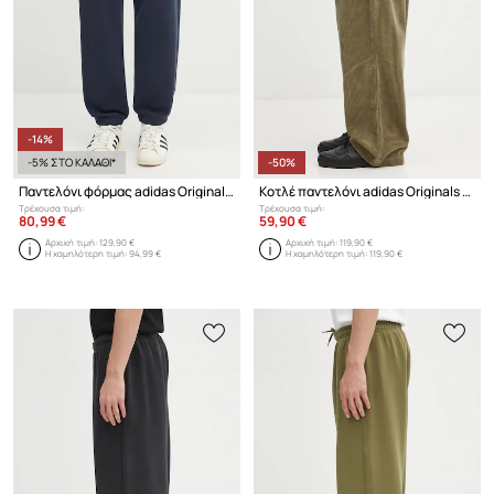
-14%
-5% ΣΤΟ ΚΑΛΑΘΙ*
-50%
Παντελόνι φόρμας adidas Originals Wilpshire Tp
Κοτλέ παντελόνι adidas Originals EQT Pant
Τρέχουσα τιμή:
Τρέχουσα τιμή:
80,99 €
59,90 €
Αρχική τιμή:
129,90 €
Αρχική τιμή:
119,90 €
Η χαμηλότερη τιμή:
94,99 €
Η χαμηλότερη τιμή:
119,90 €