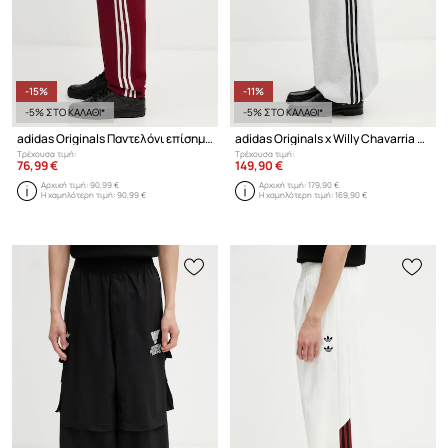
-15%
-11%
-5% ΣΤΟ ΚΑΛΑΘΙ*
-5% ΣΤΟ ΚΑΛΑΘΙ*
adidas Originals Παντελόνι επίσημο Ανδρικό
adidas Originals x Willy Chavarria παντελόνι επίσημο Ανδρικό με βαμβάκι
Τρέχουσα τιμή:
Τρέχουσα τιμή:
76,99 €
149,90 €
Αρχική τιμή:
90,99 €
Αρχική τιμή:
179,90 €
Η χαμηλότερη τιμή:
90,99 €
Η χαμηλότερη τιμή:
169,90 €