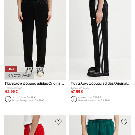
-16%
-5% ΣΤΟ ΚΑΛΑΘΙ*
Παντελόνι φόρμας adidas Originals
Παντελόνι φόρμας adidas Originals
Τρέχουσα τιμή:
Τρέχουσα τιμή:
62,99 €
47,99 €
Αρχική τιμή:
74,99 €
Αρχική τιμή:
63,99 €
Η χαμηλότερη τιμή:
74,99 €
Η χαμηλότερη τιμή:
52,99 €