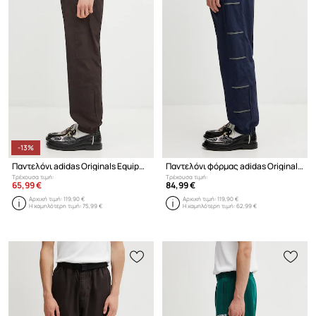
-13%
Παντελόνι adidas Originals Equipment Track Pants
Παντελόνι φόρμας adidas Originals Equipment Track Pants
Τρέχουσα τιμή:
Τρέχουσα τιμή:
65,99 €
84,99 €
Αρχική τιμή:
119,90 €
Αρχική τιμή:
119,90 €
Η χαμηλότερη τιμή:
75,99 €
Η χαμηλότερη τιμή:
62,99 €