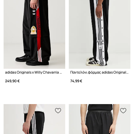
adidas Originals x Willy Chavarria παντελόνι επίσημο ανδρικό
Παντελόνι φόρμας adidas Originals Adibreak
249,90 €
74,99 €