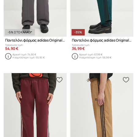
-5% ΣΤΟ ΚΑΛΑΘΙ*
-35%
Παντελόνι φόρμας adidas Originals Baggy Tp
Παντελόνι φόρμας adidas Originals Firebird Pants
Τρέχουσα τιμή:
Τρέχουσα τιμή:
54,90 €
36,99 €
Αρχική τιμή:
74,90 €
Αρχική τιμή:
67,99 €
Η χαμηλότερη τιμή:
55,90 €
Η χαμηλότερη τιμή:
56,99 €