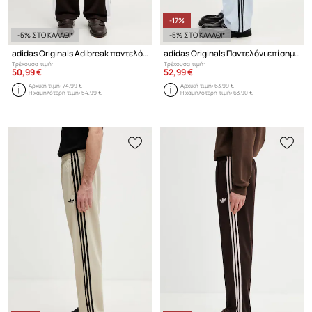
-17%
-5% ΣΤΟ ΚΑΛΑΘΙ*
-5% ΣΤΟ ΚΑΛΑΘΙ*
adidas Originals Adibreak παντελόνι επίσημο Ανδρικό
adidas Originals Παντελόνι επίσημο ανδρικό
Τρέχουσα τιμή:
Τρέχουσα τιμή:
50,99 €
52,99 €
Αρχική τιμή:
74,99 €
Αρχική τιμή:
63,99 €
Η χαμηλότερη τιμή:
54,99 €
Η χαμηλότερη τιμή:
63,90 €