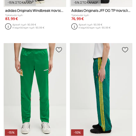
-15% ΣΤΟ ΚΑΛΑΘΙ*
-5% ΣΤΟ ΚΑΛΑΘΙ*
adidas Originals Windbreak παντελόνι επίσημο ανδρικό
Adidas Originals JFF OG TP παντελόνι επίσημο Ανδρικό
Τρέχουσα τιμή:
Τρέχουσα τιμή:
83,99 €
76,99 €
Αρχική τιμή:
90,99 €
Αρχική τιμή:
90,99 €
Η χαμηλότερη τιμή:
90,99 €
Η χαμηλότερη τιμή:
90,99 €
-15%
-10%