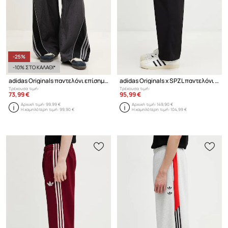
-25%
-10% ΣΤΟ ΚΑΛΑΘΙ*
adidas Originals παντελόνι επίσημο ανδρικό
adidas Originals x SPZL παντελόνι ανδρικό βαμβακερό
Τρέχουσα τιμή:
Τρέχουσα τιμή:
73,99 €
95,99 €
Αρχική τιμή:
99,99 €
Αρχική τιμή:
149,90 €
Η χαμηλότερη τιμή:
99,90 €
Η χαμηλότερη τιμή:
104,99 €