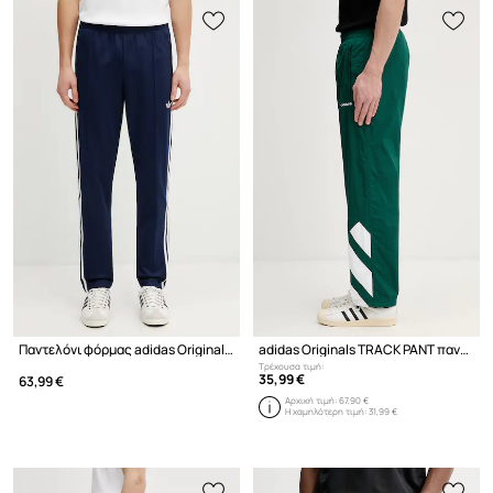
Παντελόνι φόρμας adidas Originals Beckenbauer
adidas Originals TRACK PANT παντελόνι ίσιο Ανδρικό
Τρέχουσα τιμή:
35,99 €
63,99 €
Αρχική τιμή:
67,90 €
Η χαμηλότερη τιμή:
31,99 €