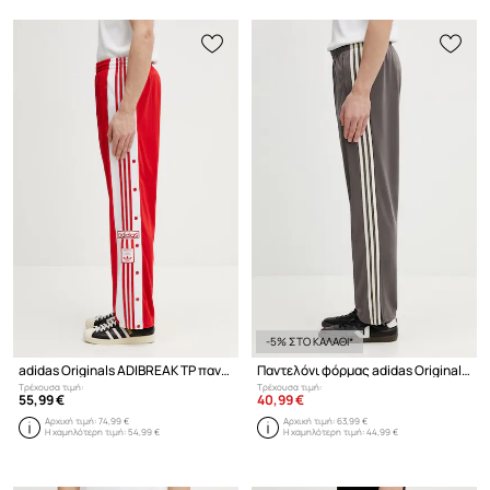
-5% ΣΤΟ ΚΑΛΑΘΙ*
adidas Originals ADIBREAK TP παντελόνι επίσημο Ανδρικό
Παντελόνι φόρμας adidas Originals Firebird
Τρέχουσα τιμή:
Τρέχουσα τιμή:
55,99 €
40,99 €
Αρχική τιμή:
74,99 €
Αρχική τιμή:
63,99 €
Η χαμηλότερη τιμή:
54,99 €
Η χαμηλότερη τιμή:
44,99 €