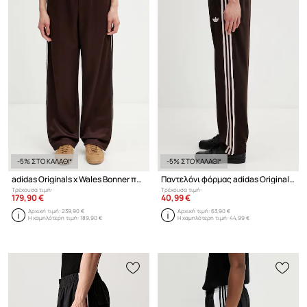
-5% ΣΤΟ ΚΑΛΑΘΙ*
-5% ΣΤΟ ΚΑΛΑΘΙ*
adidas Originals x Wales Bonner παντελόνι επίσημο Ανδρικό με βαμβάκι
Παντελόνι φόρμας adidas Originals Firebird
Τρέχουσα τιμή:
Τρέχουσα τιμή:
179,90 €
40,99 €
Αρχική τιμή:
239,90 €
Αρχική τιμή:
63,90 €
Η χαμηλότερη τιμή:
189,90 €
Η χαμηλότερη τιμή:
44,99 €