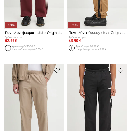
-29%
-12%
Παντελόνι φόρμας adidas Originals Prem Track Pants
Παντελόνι φόρμας adidas Originals Firebird Pants
Τρέχουσα τιμή:
Τρέχουσα τιμή:
62,99 €
43,90 €
Αρχική τιμή:
119,90 €
Αρχική τιμή:
69,90 €
Η χαμηλότερη τιμή:
88,99 €
Η χαμηλότερη τιμή:
49,90 €