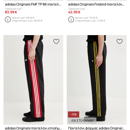
adidas Originals FMF TP 86 παντελόνι επίσημο ανδρικό
adidas Originals Firebird παντελόνι επίσημο Ανδρικό
Τρέχουσα τιμή:
Τρέχουσα τιμή:
83,99 €
42,99 €
Αρχική τιμή:
99,90 €
Αρχική τιμή:
79,90 €
Η χαμηλότερη τιμή:
99,90 €
Η χαμηλότερη τιμή:
47,99 €
-11%
-5% ΣΤΟ ΚΑΛΑΘΙ*
adidas Originals παντελόνι επίσημο Ανδρικό
Παντελόνι φόρμας adidas Originals Classic Track Pants