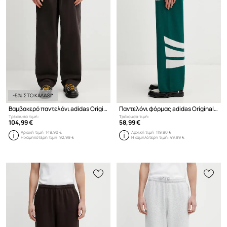
-5% ΣΤΟ ΚΑΛΑΘΙ*
Βαμβακερό παντελόνι adidas Originals Equipment Pants
Παντελόνι φόρμας adidas Originals Santiago Pt
Τρέχουσα τιμή:
Τρέχουσα τιμή:
104,99 €
58,99 €
Αρχική τιμή:
149,90 €
Αρχική τιμή:
119,90 €
Η χαμηλότερη τιμή:
92,99 €
Η χαμηλότερη τιμή:
49,99 €