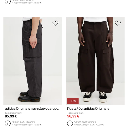
Η χαμηλότερη τιμή:
36,99 €
-19%
adidas Originals παντελόνι cargo βαμβακερό Ανδρικό
Παντελόνι adidas Originals
Τρέχουσα τιμή:
Τρέχουσα τιμή:
85,99 €
56,99 €
Αρχική τιμή:
129,90 €
Αρχική τιμή:
79,90 €
Η χαμηλότερη τιμή:
70,99 €
Η χαμηλότερη τιμή:
70,99 €