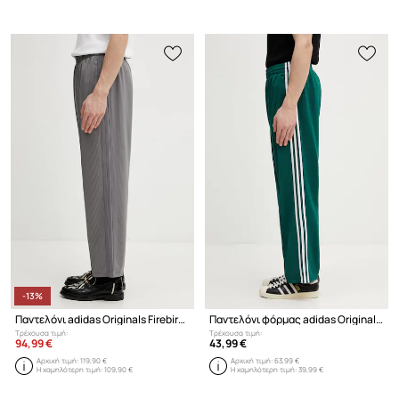
-13%
Παντελόνι adidas Originals Firebird Track Pants
Παντελόνι φόρμας adidas Originals
Τρέχουσα τιμή:
Τρέχουσα τιμή:
94,99 €
43,99 €
Αρχική τιμή:
119,90 €
Αρχική τιμή:
63,99 €
Η χαμηλότερη τιμή:
109,90 €
Η χαμηλότερη τιμή:
39,99 €