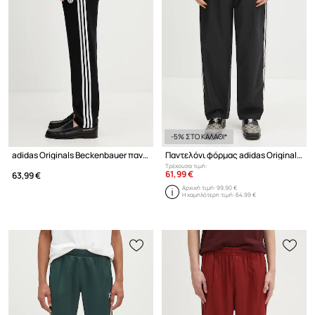
-5% ΣΤΟ ΚΑΛΑΘΙ*
adidas Originals Beckenbauer παντελόνι επίσημο με βαμβάκι Ανδρικό
Παντελόνι φόρμας adidas Originals Track Pants
Τρέχουσα τιμή:
61,99 €
63,99 €
Αρχική τιμή:
99,90 €
Η χαμηλότερη τιμή:
64,99 €