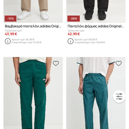
-15%
-28%
Βαμβακερό παντελόνι adidas Originals Firebird Pants
Παντελόνι φόρμας adidas Originals Track Pant
Τρέχουσα τιμή:
Τρέχουσα τιμή:
43,99 €
42,99 €
Αρχική τιμή:
94,99 €
Αρχική τιμή:
69,90 €
Η χαμηλότερη τιμή:
51,99 €
Η χαμηλότερη τιμή:
59,99 €