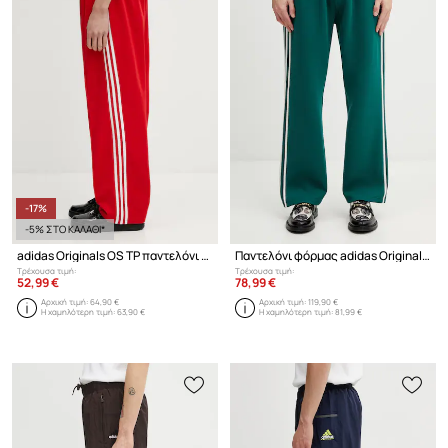
-17%
-5% ΣΤΟ ΚΑΛΑΘΙ*
adidas Originals OS TP παντελόνι επίσημο ανδρικό
Παντελόνι φόρμας adidas Originals Classic Track Pants
Τρέχουσα τιμή:
Τρέχουσα τιμή:
52,99 €
78,99 €
Αρχική τιμή:
64,90 €
Αρχική τιμή:
119,90 €
Η χαμηλότερη τιμή:
63,90 €
Η χαμηλότερη τιμή:
81,99 €