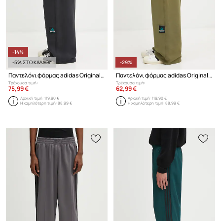
-14%
-5% ΣΤΟ ΚΑΛΑΘΙ*
-29%
Παντελόνι φόρμας adidas Originals EQT Swtpnt
Παντελόνι φόρμας adidas Originals EQT Swtpnt
Τρέχουσα τιμή:
Τρέχουσα τιμή:
75,99 €
62,99 €
Αρχική τιμή:
119,90 €
Αρχική τιμή:
119,90 €
Η χαμηλότερη τιμή:
88,99 €
Η χαμηλότερη τιμή:
88,99 €