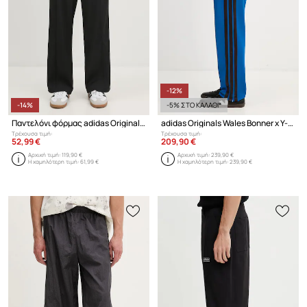
-12%
-14%
-5% ΣΤΟ ΚΑΛΑΘΙ*
Παντελόνι φόρμας adidas Originals Premium Baggy Track Pant
adidas Originals Wales Bonner x Y-3 παντελόνι επίσημο ανδρικό
Τρέχουσα τιμή:
Τρέχουσα τιμή:
52,99 €
209,90 €
Αρχική τιμή:
119,90 €
Αρχική τιμή:
239,90 €
Η χαμηλότερη τιμή:
61,99 €
Η χαμηλότερη τιμή:
239,90 €