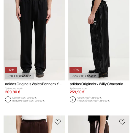
-12%
-10%
-5% ΣΤΟ ΚΑΛΑΘΙ*
-5% ΣΤΟ ΚΑΛΑΘΙ*
adidas Originals Wales Bonner x Y-3 παντελόνι επίσημο ανδρικό
adidas Originals x Willy Chavarria παντελόνι με πρόσμιξη μαλλιού μερινό ανδρικό
Τρέχουσα τιμή:
Τρέχουσα τιμή:
209,90 €
259,90 €
Αρχική τιμή:
239,90 €
Αρχική τιμή:
289,90 €
Η χαμηλότερη τιμή:
239,90 €
Η χαμηλότερη τιμή:
289,90 €