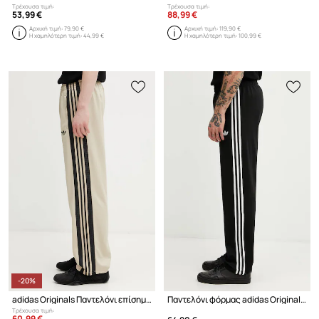
Τρέχουσα τιμή:
Τρέχουσα τιμή:
53,99 €
88,99 €
Αρχική τιμή:
79,90 €
Αρχική τιμή:
119,90 €
Η χαμηλότερη τιμή:
44,99 €
Η χαμηλότερη τιμή:
100,99 €
-20%
adidas Originals Παντελόνι επίσημο ανδρικό
Παντελόνι φόρμας adidas Originals Firebird
Τρέχουσα τιμή:
60,99 €