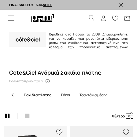
FINAL SALE ΕΩΣ -50%
ΔΕΙΤΕ
Premium brands >
Ιδρύθηκε στο Παρίσι το 2008. Δημιουργήθηκε
για να χαράξει νέα μονοπάτια εξερεύνησης
μέσω του σχεδιασμού, ανταποκρινόμενη στο
κάλεσμα των προοδευτικά σκεπτόμενων
δημιουργών σε όλο τον κόσμο. Παρέχοντας μια σειρά από ευρηματικά
προϊόντα συνώνυμα του ταξιδιού και της καινοτόμου έκφρασης.
Cote&Ciel Ανδρικά Σακίδια πλάτης
Ποσότητα προϊόντων: 5
σακίδια πλάτης
σάκοι
τσαντάκια μέσης
Φίλτρο