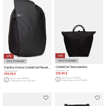
-14%
-27%
-5% ΣΤΟ ΚΑΛΑΘΙ*
-5% ΣΤΟ ΚΑΛΑΘΙ*
Cote&Ciel Tamu σακίδιο
Σακίδιο πλάτης Cote&Ciel Plecak Cote&Ciel Isar Medium Obsidian 28620 BLACK
Τρέχουσα τιμή:
Τρέχουσα τιμή:
239,90 €
239,90 €
Αρχική τιμή:
279,90 €
Αρχική τιμή:
329,90 €
Η χαμηλότερη τιμή:
279,90 €
Η χαμηλότερη τιμή:
329,90 €