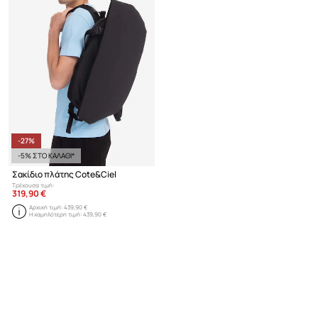
-27%
-5% ΣΤΟ ΚΑΛΑΘΙ*
Σακίδιο πλάτης Cote&Ciel
Τρέχουσα τιμή:
319,90 €
Αρχική τιμή:
439,90 €
Η χαμηλότερη τιμή:
439,90 €