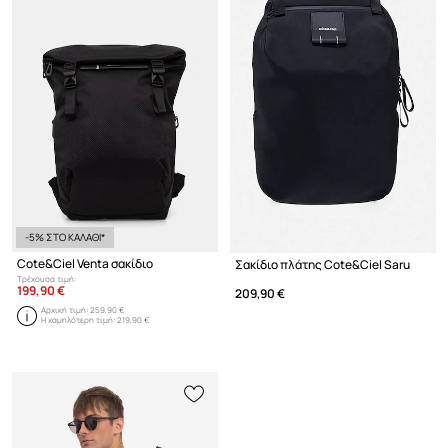
-5% ΣΤΟ ΚΑΛΑΘΙ*
Cote&Ciel Venta σακίδιο
Σακίδιο πλάτης Cote&Ciel Saru
Τρέχουσα τιμή:
199,90 €
209,90 €
Αρχική τιμή:
259,90 €
Η χαμηλότερη τιμή:
219,90 €