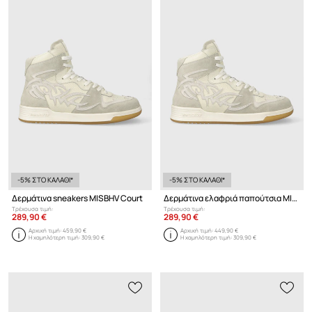
-5% ΣΤΟ ΚΑΛΑΘΙ*
-5% ΣΤΟ ΚΑΛΑΘΙ*
Δερμάτινα sneakers MISBHV Court
Δερμάτινα ελαφριά παπούτσια MISBHV Court
Τρέχουσα τιμή:
Τρέχουσα τιμή:
289,90 €
289,90 €
Αρχική τιμή:
459,90 €
Αρχική τιμή:
449,90 €
Η χαμηλότερη τιμή:
309,90 €
Η χαμηλότερη τιμή:
309,90 €