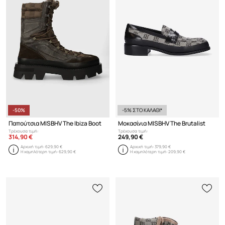
-50%
-5% ΣΤΟ ΚΑΛΑΘΙ*
Παπούτσια MISBHV The Ibiza Boot
Μοκασίνια MISBHV The Brutalist
Τρέχουσα τιμή:
Τρέχουσα τιμή:
314,90 €
249,90 €
Αρχική τιμή:
629,90 €
Αρχική τιμή:
379,90 €
Η χαμηλότερη τιμή:
629,90 €
Η χαμηλότερη τιμή:
209,90 €