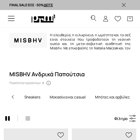
FINAL SALE ΕΩΣ -50%
ΔΕΙΤΕ
Premium brands >
Η ελευθερία, η ειλικρίνεια, η ωμότητα και το σεξ
είναι στοιχεία που τροφοδοτούν τη νεανική
ουσία και τη μετα-σοβιετική αισθητική της
Misbhv. Με επικεφαλής τη Natalia Maczek και τον
Thomas Wirski, η πολωνική εταιρεία ενώνει το εκλεπτυσμένο streetwear
με το avant-garde κοστούμι για να διαμορφώσει τις απόλυτες προτάσεις
για club wear.
MISBHV Ανδρικά Παπούτσια
Ποσότητα προϊόντων: 8
sneakers
μοκασίνια και casual
μπότες και αρβύλες
Φίλτρο