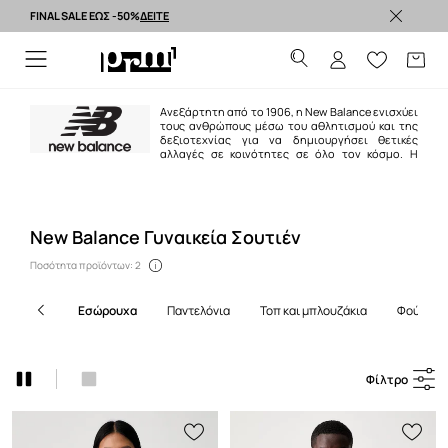
FINAL SALE ΕΩΣ -50%
ΔΕΙΤΕ
Premium brands >
Ανεξάρτητη από το 1906, η New Balance ενισχύει
τους ανθρώπους μέσω του αθλητισμού και της
δεξιοτεχνίας για να δημιουργήσει θετικές
αλλαγές σε κοινότητες σε όλο τον κόσμο. Η
εταιρεία ξεκίνησε ως επιχείρηση ενός ατόμου που κατασκεύαζε
στηρίγματα καμάρας και σήμερα είναι μία παγκόσμια εταιρεία που
παράγει εμβληματικά αθλητικά παπούτσια και ντύνει στην πορεία
μερικούς από τους πιο φιλόδοξους αθλητές του κόσμου.
New Balance Γυναικεία Σουτιέν
Ποσότητα προϊόντων: 2
εσώρουχα
παντελόνια
τοπ και μπλουζάκια
φούστες
Φίλτρο