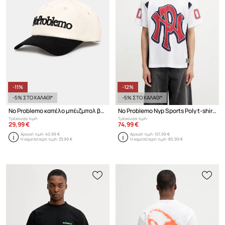
-11%
-12%
-5% ΣΤΟ ΚΑΛΑΘΙ*
-5% ΣΤΟ ΚΑΛΑΘΙ*
No Problemo καπέλο μπέιζμπολ βαμβακερό
No Problemo Nyp Sports Poly t-shirt Ανδρικό
Τρέχουσα τιμή:
Τρέχουσα τιμή:
29,99 €
74,99 €
Αρχική τιμή:
40,99 €
Αρχική τιμή:
101,99 €
Η χαμηλότερη τιμή:
33,99 €
Η χαμηλότερη τιμή:
85,99 €