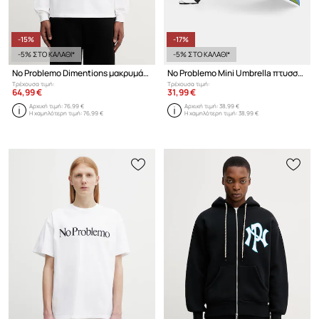
-15%
-17%
-5% ΣΤΟ ΚΑΛΑΘΙ*
-5% ΣΤΟ ΚΑΛΑΘΙ*
No Problemo Dimentions μακρυμάνικο ανδρικό βαμβακερό
No Problemo Mini Umbrella πτυσσόμενη ομπρέλα
Τρέχουσα τιμή:
Τρέχουσα τιμή:
64,99 €
31,99 €
Αρχική τιμή:
76,99 €
Αρχική τιμή:
38,99 €
Η χαμηλότερη τιμή:
76,99 €
Η χαμηλότερη τιμή:
38,99 €