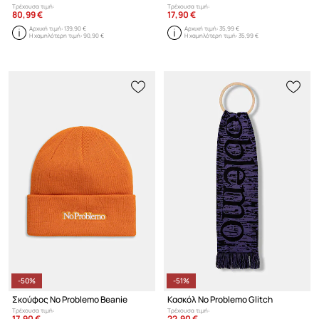
Τρέχουσα τιμή:
Τρέχουσα τιμή:
80,99 €
17,90 €
Αρχική τιμή:
139,90 €
Αρχική τιμή:
35,99 €
Η χαμηλότερη τιμή:
90,90 €
Η χαμηλότερη τιμή:
35,99 €
-50%
-51%
Σκούφος No Problemo Beanie
Κασκόλ No Problemo Glitch
Τρέχουσα τιμή:
Τρέχουσα τιμή:
17,90 €
22,90 €