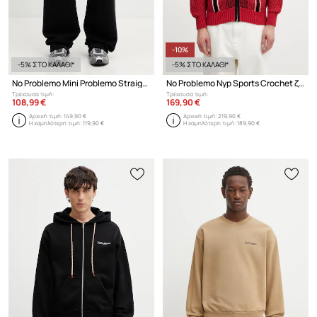
-10%
-5% ΣΤΟ ΚΑΛΑΘΙ*
-5% ΣΤΟ ΚΑΛΑΘΙ*
No Problemo Mini Problemo Straight παντελόνι επίσημο βαμβακερό ανδρικό
No Problemo Nyp Sports Crochet ζακέτα βαμβακερή ανδρική
Τρέχουσα τιμή:
Τρέχουσα τιμή:
108,99 €
169,90 €
Αρχική τιμή:
149,90 €
Αρχική τιμή:
219,90 €
Η χαμηλότερη τιμή:
119,90 €
Η χαμηλότερη τιμή:
189,90 €