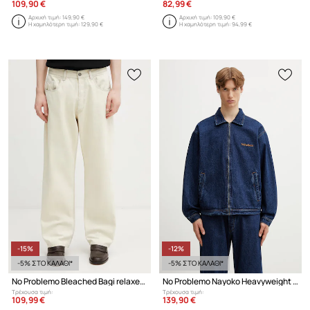
109,90 €
82,99 €
Αρχική τιμή:
149,90 €
Αρχική τιμή:
109,90 €
Η χαμηλότερη τιμή:
129,90 €
Η χαμηλότερη τιμή:
94,99 €
-15%
-12%
-5% ΣΤΟ ΚΑΛΑΘΙ*
-5% ΣΤΟ ΚΑΛΑΘΙ*
No Problemo Bleached Bagi relaxed fit Ανδρικά
No Problemo Nayoko Heavyweight μπουφάν ντένιμ Ανδρικό
Τρέχουσα τιμή:
Τρέχουσα τιμή:
109,99 €
139,90 €