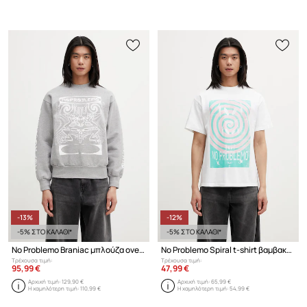
-13%
-12%
-5% ΣΤΟ ΚΑΛΑΘΙ*
-5% ΣΤΟ ΚΑΛΑΘΙ*
No Problemo Braniac μπλούζα oversize βαμβακερή Ανδρική
No Problemo Spiral t-shirt βαμβακερό ανδρικό
Τρέχουσα τιμή:
Τρέχουσα τιμή:
95,99 €
47,99 €
Αρχική τιμή:
129,90 €
Αρχική τιμή:
65,99 €
Η χαμηλότερη τιμή:
110,99 €
Η χαμηλότερη τιμή:
54,99 €