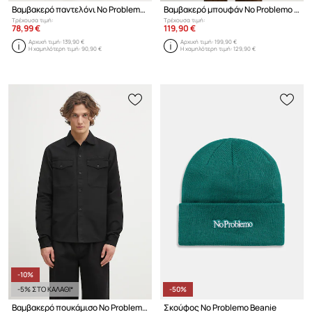
Βαμβακερό παντελόνι No Problemo Ripstop Work Pant
Βαμβακερό μπουφάν No Problemo Nayoko
Τρέχουσα τιμή:
Τρέχουσα τιμή:
78,99 €
119,90 €
Αρχική τιμή:
139,90 €
Αρχική τιμή:
199,90 €
Η χαμηλότερη τιμή:
90,90 €
Η χαμηλότερη τιμή:
129,90 €
-10%
-5% ΣΤΟ ΚΑΛΑΘΙ*
-50%
Βαμβακερό πουκάμισο No Problemo Mini Problemo Work Shirt
Σκούφος No Problemo Beanie