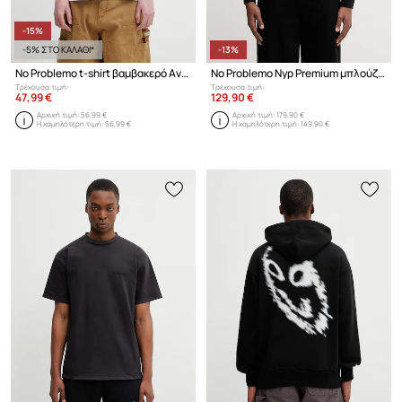
-15%
-5% ΣΤΟ ΚΑΛΑΘΙ*
-13%
No Problemo t-shirt βαμβακερό Ανδρικό
No Problemo Nyp Premium μπλούζα με κουκούλα και κουμπιά με βαμβάκι ανδρική
Τρέχουσα τιμή:
Τρέχουσα τιμή:
47,99 €
129,90 €
Αρχική τιμή:
56,99 €
Αρχική τιμή:
179,90 €
Η χαμηλότερη τιμή:
56,99 €
Η χαμηλότερη τιμή:
149,90 €