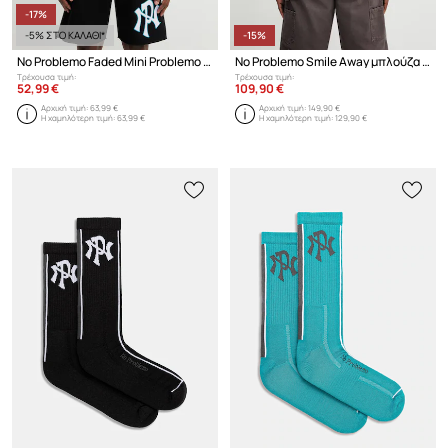
-17%
-5% ΣΤΟ ΚΑΛΑΘΙ*
-15%
No Problemo Faded Mini Problemo t-shirt ανδρικό βαμβακερό
No Problemo Smile Away μπλούζα με κουκούλα βαμβακερή ανδρική
Τρέχουσα τιμή:
Τρέχουσα τιμή:
52,99 €
109,90 €
Αρχική τιμή:
63,99 €
Αρχική τιμή:
149,90 €
Η χαμηλότερη τιμή:
63,99 €
Η χαμηλότερη τιμή:
129,90 €