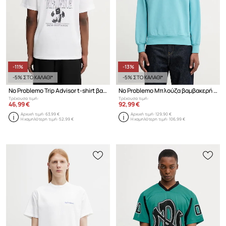
-11%
-13%
-5% ΣΤΟ ΚΑΛΑΘΙ*
-5% ΣΤΟ ΚΑΛΑΘΙ*
No Problemo Trip Advisor t-shirt βαμβακερό ανδρικό
No Problemo Μπλούζα βαμβακερή Ανδρική
Τρέχουσα τιμή:
Τρέχουσα τιμή:
46,99 €
92,99 €
Αρχική τιμή:
63,99 €
Αρχική τιμή:
129,90 €
Η χαμηλότερη τιμή:
52,99 €
Η χαμηλότερη τιμή:
106,99 €