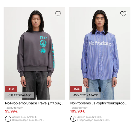
-13%
-15%
-5% ΣΤΟ ΚΑΛΑΘΙ*
-15% ΣΤΟ ΚΑΛΑΘΙ*
No Problemo Space Travel μπλούζα oversize ανδρική βαμβακερή
No Problemo Ls Poplin πουκάμισο βαμβακερό ανδρικό
Τρέχουσα τιμή:
Τρέχουσα τιμή:
95,99 €
109,90 €
Αρχική τιμή:
129,90 €
Αρχική τιμή:
129,90 €
Η χαμηλότερη τιμή:
110,99 €
Η χαμηλότερη τιμή:
129,90 €