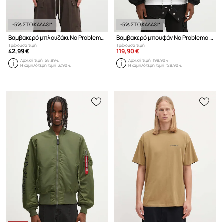
-5% ΣΤΟ ΚΑΛΑΘΙ*
-5% ΣΤΟ ΚΑΛΑΘΙ*
Βαμβακερό μπλουζάκι No Problemo Redacted SS Tee
Βαμβακερό μπουφάν No Problemo Ripstop Workwear
Τρέχουσα τιμή:
Τρέχουσα τιμή:
42,99 €
119,90 €
Αρχική τιμή:
58,99 €
Αρχική τιμή:
199,90 €
Η χαμηλότερη τιμή:
37,90 €
Η χαμηλότερη τιμή:
129,90 €