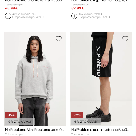
Τρέχουσα τιμή:
Τρέχουσα τιμή:
46,99 €
82,99 €
Αρχική τιμή:
63,99 €
Αρχική τιμή:
119,90 €
Η χαμηλότερη τιμή:
52,99 €
Η χαμηλότερη τιμή:
95,99 €
-15%
-12%
-5% ΣΤΟ ΚΑΛΑΘΙ*
-5% ΣΤΟ ΚΑΛΑΘΙ*
No Problemo Mini Problemo μπλούζα με κουκούλα ανδρική με βαμβάκι
No Problemo σορτς επίσημα βαμβακερά ανδρικά
Τρέχουσα τιμή:
Τρέχουσα τιμή: