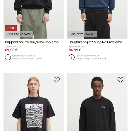
-10%
-5% ΣΤΟ ΚΑΛΑΘΙ*
-5% ΣΤΟ ΚΑΛΑΘΙ*
Βαμβακερή μπλούζα No Problemo No Problemo Sweatshirt
Βαμβακερή μπλούζα No Problemo No Problemo Hoodie
Τρέχουσα τιμή:
Τρέχουσα τιμή:
69,90 €
84,99 €
Αρχική τιμή:
119,90 €
Αρχική τιμή:
149,90 €
Η χαμηλότερη τιμή:
77,90 €
Η χαμηλότερη τιμή:
89,90 €