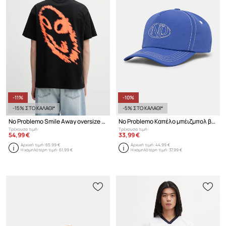
-11%
-10%
-15% ΣΤΟ ΚΑΛΑΘΙ*
-5% ΣΤΟ ΚΑΛΑΘΙ*
No Problemo Smile Away oversize t-shirt βαμβακερό Ανδρικό
No Problemo Καπέλο μπέιζμπολ βαμβακερό
Τρέχουσα τιμή:
Τρέχουσα τιμή:
54,99 €
33,99 €
Αρχική τιμή:
65,99 €
Αρχική τιμή:
44,99 €
Η χαμηλότερη τιμή:
61,99 €
Η χαμηλότερη τιμή:
37,99 €