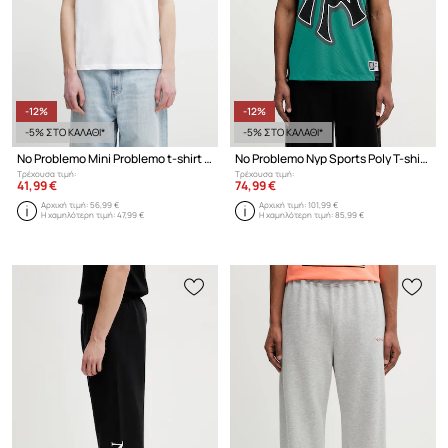
-12%
-12%
-5% ΣΤΟ ΚΑΛΑΘΙ*
-5% ΣΤΟ ΚΑΛΑΘΙ*
No Problemo Mini Problemo t-shirt βαμβακερό ανδρικό
No Problemo Nyp Sports Poly T-shirt Ανδρικό
Τρέχουσα τιμή:
Τρέχουσα τιμή:
41,99 €
74,99 €
Αρχική τιμή:
56,99 €
Αρχική τιμή:
101,99 €
Η χαμηλότερη τιμή:
47,99 €
Η χαμηλότερη τιμή:
85,99 €