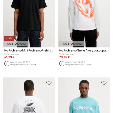
-12%
-5% ΣΤΟ ΚΑΛΑΘΙ*
-15% ΣΤΟ ΚΑΛΑΘΙ*
No Problemo Mini Problemo t-shirt βαμβακερό Ανδρικό
No Problemo Smile Away μακρυμάνικο Ανδρικό βαμβακερό
Τρέχουσα τιμή:
Τρέχουσα τιμή:
41,99 €
70,99 €
Αρχική τιμή:
56,99 €
Αρχική τιμή:
74,99 €
Η χαμηλότερη τιμή:
47,99 €
Η χαμηλότερη τιμή:
74,99 €