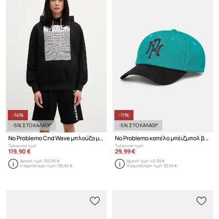
-14%
-11%
-5% ΣΤΟ ΚΑΛΑΘΙ*
-5% ΣΤΟ ΚΑΛΑΘΙ*
No Problemo Cnd Wave μπλούζα με κουκούλα βαμβακερή Ανδρική
No Problemo καπέλο μπέιζμπολ βαμβακερό
Τρέχουσα τιμή:
Τρέχουσα τιμή:
119,90 €
29,99 €
Αρχική τιμή:
159,90 €
Αρχική τιμή:
40,99 €
Η χαμηλότερη τιμή:
139,90 €
Η χαμηλότερη τιμή:
33,99 €