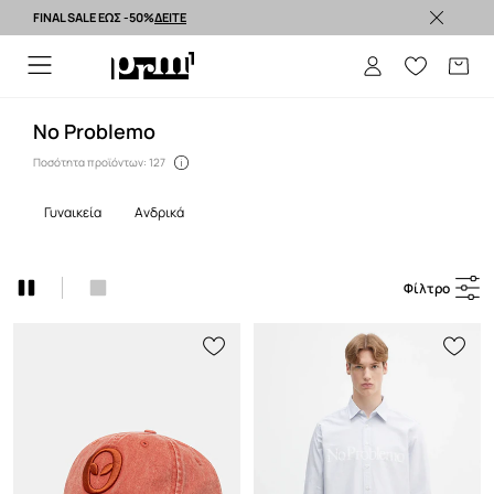
FINAL SALE ΕΩΣ -50%
ΔΕΙΤΕ
Premium brands >
No Problemo
Ποσότητα προϊόντων: 127
γυναικεία
ανδρικά
Φίλτρο