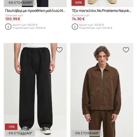
-5% ΣΤΟ ΚΑΛΑΘΙ*
-50%
Πουλόβερ με προσθήκη μαλλιού No Problemo Mosca Crew Neck
Τζιν παντελόνι No Problemo Nayoko
Τρέχουσα τιμή:
Τρέχουσα τιμή:
100,99 €
74,90 €
Αρχική τιμή:
169,90 €
Αρχική τιμή:
149,90 €
Η χαμηλότερη τιμή:
109,90 €
Η χαμηλότερη τιμή:
149,90 €
-13%
-5% ΣΤΟ ΚΑΛΑΘΙ*
-5% ΣΤΟ ΚΑΛΑΘΙ*