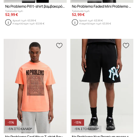
No Problemo Pill t-shirt βαμβακερό Ανδρικό
No Problemo Faded Mini Problemo ανδρικό βαμβακερό μπλουζάκι
Τρέχουσα τιμή:
Τρέχουσα τιμή:
52,99 €
52,99 €
Αρχική τιμή:
63,99 €
Αρχική τιμή:
63,99 €
Η χαμηλότερη τιμή:
63,99 €
Η χαμηλότερη τιμή:
63,99 €
-11%
-13%
-5% ΣΤΟ ΚΑΛΑΘΙ*
-5% ΣΤΟ ΚΑΛΑΘΙ*
No Problemo Cnd Wave T-shirt βαμβακερός ανδρικός
No Problemo Nyp Premium σορτς επίσημα ανδρικά