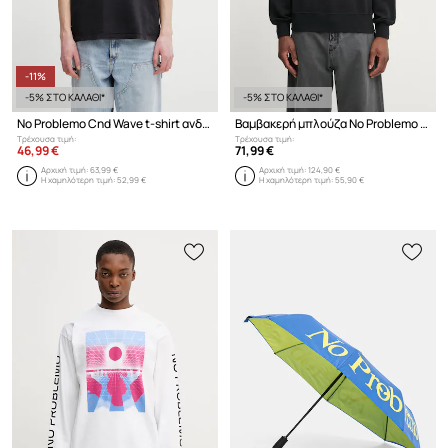
-11%
-5% ΣΤΟ ΚΑΛΑΘΙ*
-5% ΣΤΟ ΚΑΛΑΘΙ*
No Problemo Cnd Wave t-shirt ανδρικό βαμβακερό
Βαμβακερή μπλούζα No Problemo Mini Problemo Crew Neck Sweat
Τρέχουσα τιμή:
Τρέχουσα τιμή:
46,99 €
71,99 €
Αρχική τιμή:
63,99 €
Αρχική τιμή:
124,90 €
Η χαμηλότερη τιμή:
52,99 €
Η χαμηλότερη τιμή:
55,90 €