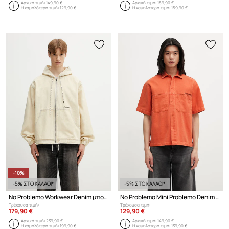
Αρχική τιμή:
149,90 €
Αρχική τιμή:
189,90 €
Η χαμηλότερη τιμή:
129,90 €
Η χαμηλότερη τιμή:
159,90 €
-10%
-5% ΣΤΟ ΚΑΛΑΘΙ*
-5% ΣΤΟ ΚΑΛΑΘΙ*
No Problemo Workwear Denim μπουφάν ντένιμ Ανδρικό
No Problemo Mini Problemo Denim πουκάμισο βαμβακερό ανδρικό
Τρέχουσα τιμή:
Τρέχουσα τιμή:
179,90 €
129,90 €
Αρχική τιμή:
239,90 €
Αρχική τιμή:
149,90 €
Η χαμηλότερη τιμή:
199,90 €
Η χαμηλότερη τιμή:
139,90 €