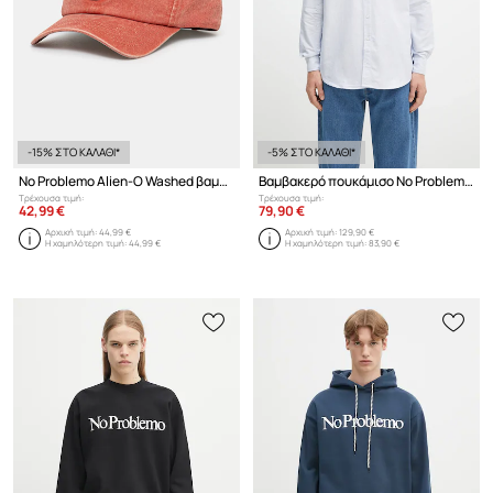
-15% ΣΤΟ ΚΑΛΑΘΙ*
-5% ΣΤΟ ΚΑΛΑΘΙ*
No Problemo Alien-O Washed βαμβακερό καπέλο μπέιζμπολ
Βαμβακερό πουκάμισο No Problemo No Problemo LS Stripe Shirt
Τρέχουσα τιμή:
Τρέχουσα τιμή:
42,99 €
79,90 €
Αρχική τιμή:
44,99 €
Αρχική τιμή:
129,90 €
Η χαμηλότερη τιμή:
44,99 €
Η χαμηλότερη τιμή:
83,90 €