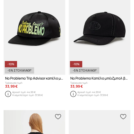
-10%
-10%
-5% ΣΤΟ ΚΑΛΑΘΙ*
-5% ΣΤΟ ΚΑΛΑΘΙ*
No Problemo Trip Advisor καπέλο με γείσο βαμβακερό
No Problemo Καπέλο μπέιζμπολ βαμβακερό
Τρέχουσα τιμή:
Τρέχουσα τιμή:
33,99 €
33,99 €
Αρχική τιμή:
44,99 €
Αρχική τιμή:
44,99 €
Η χαμηλότερη τιμή:
37,99 €
Η χαμηλότερη τιμή:
37,99 €