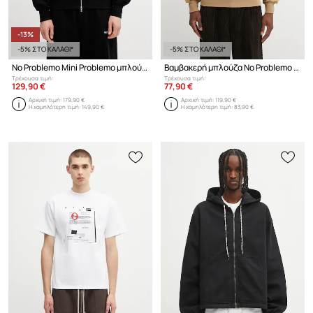
-13%
-5% ΣΤΟ ΚΑΛΑΘΙ*
-5% ΣΤΟ ΚΑΛΑΘΙ*
No Problemo Mini Problemo μπλούζα με κουμπιά βαμβακερή ανδρική
Βαμβακερή μπλούζα No Problemo Mini Problemo
Τρέχουσα τιμή:
Τρέχουσα τιμή:
129,90 €
77,90 €
Αρχική τιμή:
179,90 €
Αρχική τιμή:
119,90 €
Η χαμηλότερη τιμή:
149,90 €
Η χαμηλότερη τιμή:
83,90 €