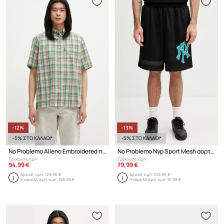
-12%
-13%
-5% ΣΤΟ ΚΑΛΑΘΙ*
-5% ΣΤΟ ΚΑΛΑΘΙ*
No Problemo Alieno Embroidered πουκάμισο βαμβακερό Ανδρικό
No Problemo Nyp Sport Mesh σορτς Ανδρικά
Τρέχουσα τιμή:
Τρέχουσα τιμή:
94,99 €
79,99 €
Αρχική τιμή:
129,90 €
Αρχική τιμή:
109,90 €
Η χαμηλότερη τιμή:
108,99 €
Η χαμηλότερη τιμή:
91,99 €