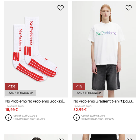
-13%
-11%
-5% ΣΤΟ ΚΑΛΑΘΙ*
-5% ΣΤΟ ΚΑΛΑΘΙ*
No Problemo No Problemo Sock κάλτσες Ανδρικές
No Problemo Gradient t-shirt βαμβακερό ανδρικό
Τρέχουσα τιμή:
Τρέχουσα τιμή:
18,99 €
52,99 €
Αρχική τιμή:
22,99 €
Αρχική τιμή:
63,99 €
Η χαμηλότερη τιμή:
21,99 €
Η χαμηλότερη τιμή:
59,99 €