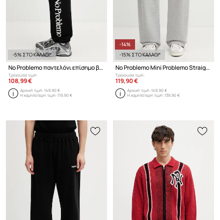
-14%
-5% ΣΤΟ ΚΑΛΑΘΙ*
-15% ΣΤΟ ΚΑΛΑΘΙ*
No Problemo παντελόνι επίσημο βαμβακερό ανδρικό
No Problemo Mini Problemo Straight παντελόνι επίσημο βαμβακερό ανδρικό
Τρέχουσα τιμή:
Τρέχουσα τιμή:
108,99 €
119,90 €
Αρχική τιμή:
149,90 €
Αρχική τιμή:
149,90 €
Η χαμηλότερη τιμή:
119,90 €
Η χαμηλότερη τιμή:
139,90 €