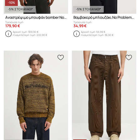
-10%
-5% ΣΤΟ ΚΑΛΑΘΙ*
-5% ΣΤΟ ΚΑΛΑΘΙ*
Αναστρέψιμο μπουφάν bomber No Problemo x Alpha Industries No War MA-1
Βαμβακερό μπλουζάκι No Problemo Mini Problemo Tee
Τρέχουσα τιμή:
Τρέχουσα τιμή:
179,90 €
34,99 €
Αρχική τιμή:
309,90 €
Αρχική τιμή:
56,99 €
Η χαμηλότερη τιμή:
200,90 €
Η χαμηλότερη τιμή:
36,90 €