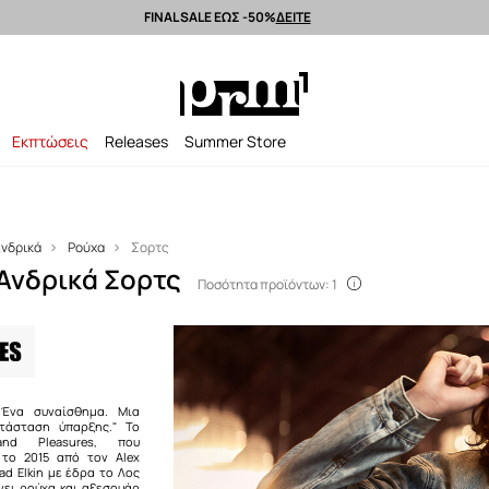
FINAL SALE ΕΩΣ -50%
ΔΕΙΤΕ
Αποστολή εντός 24 ωρών >
Premium brands >
Summer Sale έως -50%
Εκπτώσεις
Releases
Summer Store
νδρικά
Ρούχα
Σορτς
Ανδρικά Σορτς
Ποσότητα προϊόντων: 1
 Ένα συναίσθημα. Μια
ατάσταση ύπαρξης." Το
rand Pleasures, που
 το 2015 από τον Alex
lad Elkin με έδρα το Λος
νει ρούχα και αξεσουάρ