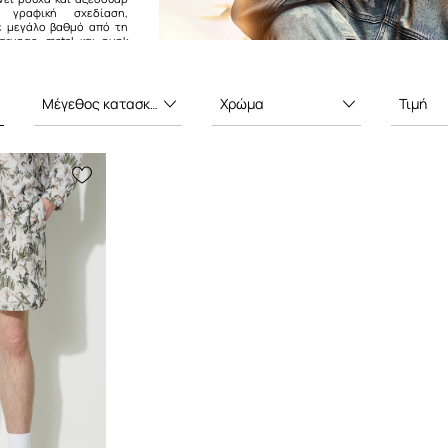
γραφική σχεδίαση,
ε μεγάλο βαθμό από τη
grunge, metal και punk
ων '90s. Η δουλειά τους
τημένη, τακτικά
αι, ίσως πάνω απ' όλα,
ντα από μια αίσθηση
Μέγεθος κατασκευαστή
Χρώμα
Τιμή