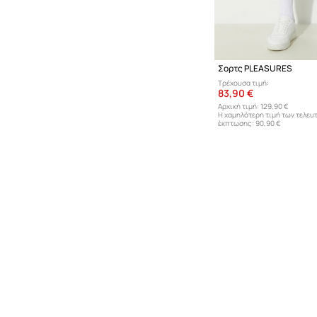
Σορτς PLEASURES
Τρέχουσα τιμή:
83,90 €
Αρχική τιμή:
129,90 €
Η χαμηλότερη τιμή των τελευ
έκπτωσης:
90,90 €