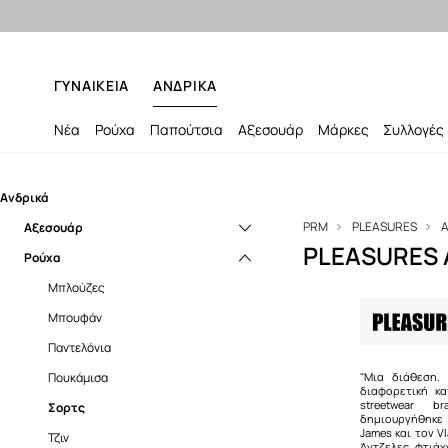
ΓΥΝΑΙΚΕΙΑ
ΑΝΔΡΙΚΑ
Νέα
Ρούχα
Παπούτσια
Αξεσουάρ
Μάρκες
Συλλογές
Ανδρικά
PRM
PLEASURES
Α
Αξεσουάρ
PLEASURES 
Ρούχα
Σκουφιά και καπέλα
Μπλούζες
Μπουφάν
Παντελόνια
Πουκάμισα
"Μια διάθεση.
διαφορετική κ
streetwear b
Σορτς
δημιουργήθηκε
James και τον V
Τζιν
Άντζελες, φτιάχ