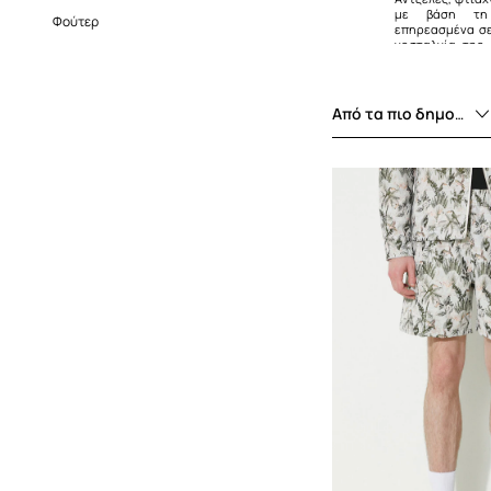
με βάση τη 
Φούτερ
επηρεασμένα σ
νοσταλγία της 
υποκουλτούρας τ
είναι μελε
αμφιλεγόμενη κ
διαπνέεται πά
Από τα πιο δημοφιλή
διασκέδασης.