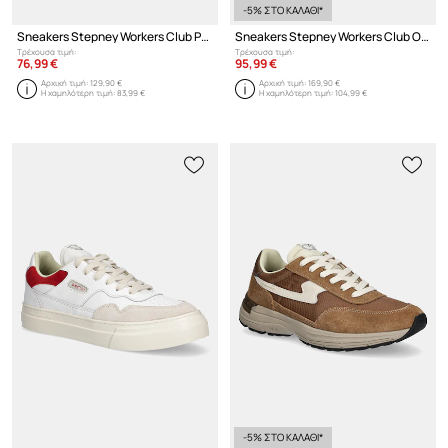
-5% ΣΤΟ ΚΑΛΑΘΙ*
Sneakers Stepney Workers Club PEARL S-STRIKE LEATHER
Sneakers Stepney Workers Club Osier S-Strike Geo-Merged
Τρέχουσα τιμή:
Τρέχουσα τιμή:
76,99 €
95,99 €
Αρχική τιμή:
129,90 €
Αρχική τιμή:
169,90 €
Η χαμηλότερη τιμή:
83,99 €
Η χαμηλότερη τιμή:
104,99 €
-5% ΣΤΟ ΚΑΛΑΘΙ*