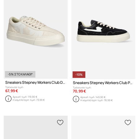
-5% ΣΤΟ ΚΑΛΑΘΙ*
-10%
Sneakers Stepney Workers Club Dellow Cup Shroomhands
Sneakers Stepney Workers Club Pearl S-Strike Suede
Τρέχουσα τιμή:
Τρέχουσα τιμή:
67,99 €
70,99 €
Αρχική τιμή:
119,90 €
Αρχική τιμή:
149,90 €
Η χαμηλότερη τιμή:
73,99 €
Η χαμηλότερη τιμή:
78,99 €