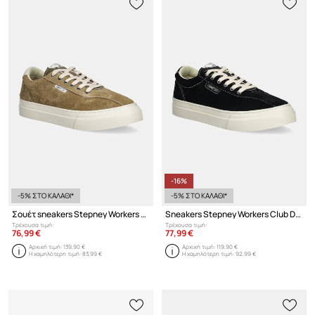
-16%
-5% ΣΤΟ ΚΑΛΑΘΙ*
-5% ΣΤΟ ΚΑΛΑΘΙ*
Σουέτ sneakers Stepney Workers Club Dellow 02 Cup Geo-Merged
Sneakers Stepney Workers Club Dellow 02 Cup Suede
Τρέχουσα τιμή:
Τρέχουσα τιμή:
76,99 €
77,99 €
Αρχική τιμή:
139,90 €
Αρχική τιμή:
119,90 €
Η χαμηλότερη τιμή:
83,99 €
Η χαμηλότερη τιμή:
92,99 €