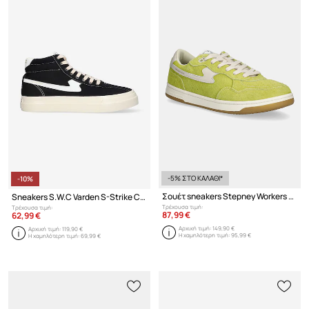
-5% ΣΤΟ ΚΑΛΑΘΙ*
-10%
Σουέτ sneakers Stepney Workers Club Pro Cup 01 S-Strike Geo-Merged
Sneakers S.W.C Varden S-Strike Canvas
Τρέχουσα τιμή:
Τρέχουσα τιμή:
87,99 €
62,99 €
Αρχική τιμή:
149,90 €
Αρχική τιμή:
119,90 €
Η χαμηλότερη τιμή:
95,99 €
Η χαμηλότερη τιμή:
69,99 €