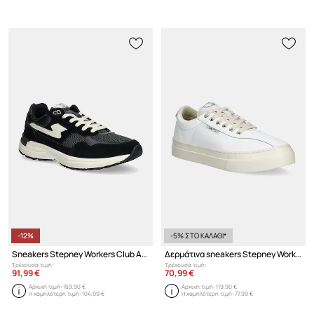
-12%
-5% ΣΤΟ ΚΑΛΑΘΙ*
Sneakers Stepney Workers Club Amiel S-Strike Suede Mix
Δερμάτινα sneakers Stepney Workers Club Dellow 02 Cup Leather
Τρέχουσα τιμή:
Τρέχουσα τιμή:
91,99 €
70,99 €
Αρχική τιμή:
169,90 €
Αρχική τιμή:
119,90 €
Η χαμηλότερη τιμή:
104,99 €
Η χαμηλότερη τιμή:
77,99 €