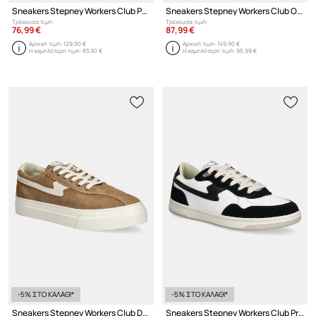
Sneakers Stepney Workers Club Pearl Leather
Sneakers Stepney Workers Club Osier S-Strike Suede Mix
Τρέχουσα τιμή:
Τρέχουσα τιμή:
76,99 €
87,99 €
Αρχική τιμή:
129,90 €
Αρχική τιμή:
149,90 €
Η χαμηλότερη τιμή:
83,90 €
Η χαμηλότερη τιμή:
95,99 €
-5% ΣΤΟ ΚΑΛΑΘΙ*
-5% ΣΤΟ ΚΑΛΑΘΙ*
Sneakers Stepney Workers Club Dellow S-Strike Cup Geo-Merged
Sneakers Stepney Workers Club Pro Cup 01 S-Strike Leather Suede