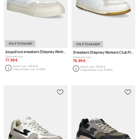
-5% ΣΤΟ ΚΑΛΑΘΙ*
-5% ΣΤΟ ΚΑΛΑΘΙ*
Δερμάτινα sneakers Stepney Workers Club
Sneakers Stepney Workers Club Pro Cup 01 Leather
Τρέχουσα τιμή:
Τρέχουσα τιμή:
77,99 €
76,99 €
Αρχική τιμή:
129,90 €
Αρχική τιμή:
139,90 €
Η χαμηλότερη τιμή:
84,99 €
Η χαμηλότερη τιμή:
83,99 €