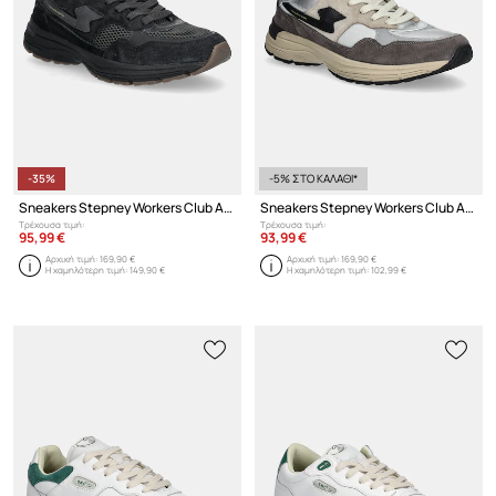
-35%
-5% ΣΤΟ ΚΑΛΑΘΙ*
Sneakers Stepney Workers Club Amiel S-Strike
Sneakers Stepney Workers Club Amiel S-Strike
Τρέχουσα τιμή:
Τρέχουσα τιμή:
95,99 €
93,99 €
Αρχική τιμή:
169,90 €
Αρχική τιμή:
169,90 €
Η χαμηλότερη τιμή:
149,90 €
Η χαμηλότερη τιμή:
102,99 €