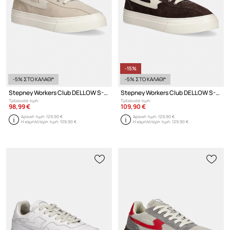
-15%
-5% ΣΤΟ ΚΑΛΑΘΙ*
-5% ΣΤΟ ΚΑΛΑΘΙ*
Stepney Workers Club DELLOW S-STRIKE SUEDE αθλητικά ανδρικά σουέτ
Stepney Workers Club DELLOW S-STRIKE SUEDE αθλητικά Ανδρικά δερμάτινα
Τρέχουσα τιμή:
Τρέχουσα τιμή:
98,99 €
109,90 €
Αρχική τιμή:
129,90 €
Αρχική τιμή:
129,90 €
Η χαμηλότερη τιμή:
109,90 €
Η χαμηλότερη τιμή:
129,90 €