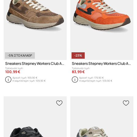
-5% ΣΤΟ ΚΑΛΑΘΙ*
-23%
Sneakers Stepney Workers Club Amiel S-Strike Geo-Merged
Sneakers Stepney Workers Club Amiel S-Strike
Τρέχουσα τιμή:
Τρέχουσα τιμή:
100,99 €
83,99 €
Αρχική τιμή:
169,90 €
Αρχική τιμή:
179,90 €
Η χαμηλότερη τιμή:
109,90 €
Η χαμηλότερη τιμή:
109,90 €