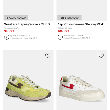
-5% ΣΤΟ ΚΑΛΑΘΙ*
-5% ΣΤΟ ΚΑΛΑΘΙ*
Sneakers Stepney Workers Club Osier S-Strike Geo-Merged
Δερμάτινα sneakers Stepney Workers Club Pearl Leather
Τρέχουσα τιμή:
Τρέχουσα τιμή:
95,99 €
104,99 €
Αρχική τιμή:
169,90 €
Αρχική τιμή:
129,90 €
Η χαμηλότερη τιμή:
104,99 €
Η χαμηλότερη τιμή:
109,90 €