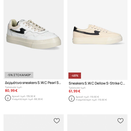
-5% ΣΤΟ ΚΑΛΑΘΙ*
-48%
Δερμάτινα sneakers S.W.C Pearl S-Strike Leather
Sneakers S.W.C Dellow S-Strike Canvas
Τρέχουσα τιμή:
Τρέχουσα τιμή:
80,99 €
61,99 €
Αρχική τιμή:
139,90 €
Αρχική τιμή:
119,90 €
Η χαμηλότερη τιμή:
88,99 €
Η χαμηλότερη τιμή:
119,90 €