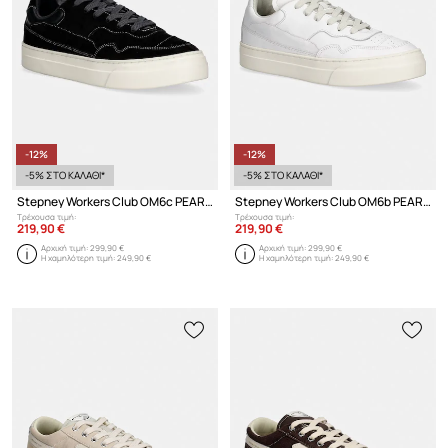
-12%
-12%
-5% ΣΤΟ ΚΑΛΑΘΙ*
-5% ΣΤΟ ΚΑΛΑΘΙ*
Stepney Workers Club OM6c PEARL OMNI SILK SUEDE σνίκερς Ανδρικά σουέτ
Stepney Workers Club OM6b PEARL OMNI CALF LEATHER sneakers ανδρικά δερμάτινα
Τρέχουσα τιμή:
Τρέχουσα τιμή:
219,90 €
219,90 €
Αρχική τιμή:
299,90 €
Αρχική τιμή:
299,90 €
Η χαμηλότερη τιμή:
249,90 €
Η χαμηλότερη τιμή:
249,90 €