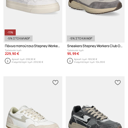
-11%
-5% ΣΤΟ ΚΑΛΑΘΙ*
-5% ΣΤΟ ΚΑΛΑΘΙ*
Πάνινα παπούτσια Stepney Workers Club Omni Pearl S-Strike Calf Leather
Sneakers Stepney Workers Club Osier S-Strike Geo-Merged II
Τρέχουσα τιμή:
Τρέχουσα τιμή:
229,90 €
95,99 €
Αρχική τιμή:
299,90 €
Αρχική τιμή:
169,90 €
Η χαμηλότερη τιμή:
259,90 €
Η χαμηλότερη τιμή:
104,99 €