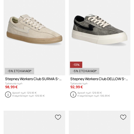
-13%
-5% ΣΤΟ ΚΑΛΑΘΙ*
-5% ΣΤΟ ΚΑΛΑΘΙ*
Stepney Workers Club SURMA S-STRIKE SUEDE sneakers ανδρικά σουέτ
Stepney Workers Club DELLOW S-STRIKE SUN FADE CANVAS sneakers Ανδρικά
Τρέχουσα τιμή:
Τρέχουσα τιμή:
98,99 €
92,99 €
Αρχική τιμή:
129,90 €
Αρχική τιμή:
129,90 €
Η χαμηλότερη τιμή:
109,90 €
Η χαμηλότερη τιμή:
106,99 €