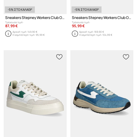
-5% ΣΤΟ ΚΑΛΑΘΙ*
-5% ΣΤΟ ΚΑΛΑΘΙ*
Sneakers Stepney Workers Club Osier S-Strike Suede Mix
Sneakers Stepney Workers Club Osier S-Strike Geo-Merged II
Τρέχουσα τιμή:
Τρέχουσα τιμή:
87,99 €
95,99 €
Αρχική τιμή:
149,90 €
Αρχική τιμή:
169,90 €
Η χαμηλότερη τιμή:
95,99 €
Η χαμηλότερη τιμή:
104,99 €