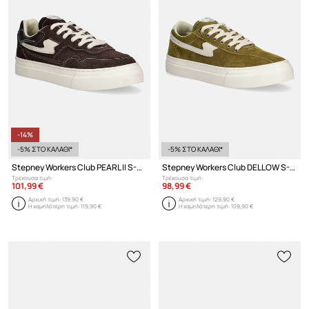
-14%
-5% ΣΤΟ ΚΑΛΑΘΙ*
-5% ΣΤΟ ΚΑΛΑΘΙ*
Stepney Workers Club PEARL II S-STRIKE SUEDE sneakers ανδρικά σουέτ
Stepney Workers Club DELLOW S-STRIKE SUEDE sneakers ανδρικά σουέτ
Τρέχουσα τιμή:
Τρέχουσα τιμή:
101,99 €
98,99 €
Αρχική τιμή:
139,90 €
Αρχική τιμή:
129,90 €
Η χαμηλότερη τιμή:
119,90 €
Η χαμηλότερη τιμή:
109,90 €