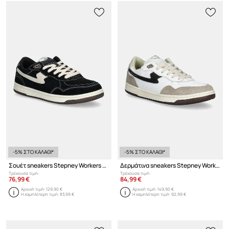
-5% ΣΤΟ ΚΑΛΑΘΙ*
-5% ΣΤΟ ΚΑΛΑΘΙ*
Σουέτ sneakers Stepney Workers Club Pro Cup 01 S-Strike Suede
Δερμάτινα sneakers Stepney Workers Club Pro Cup 01 S-Strike Geo-Merged
Τρέχουσα τιμή:
Τρέχουσα τιμή:
76,99 €
84,99 €
Αρχική τιμή:
129,90 €
Αρχική τιμή:
149,90 €
Η χαμηλότερη τιμή:
83,99 €
Η χαμηλότερη τιμή:
92,99 €