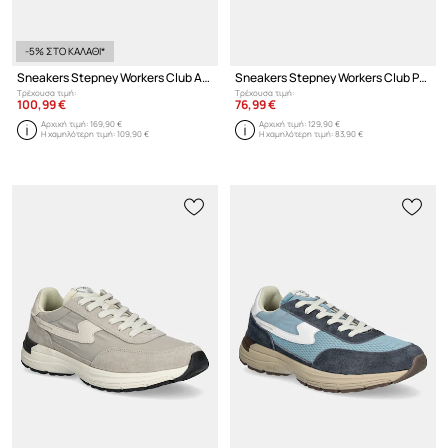
-5% ΣΤΟ ΚΑΛΑΘΙ*
Sneakers Stepney Workers Club Amiel S-Strike Geo-Merged
Sneakers Stepney Workers Club Pearl S-Strike Leather
Τρέχουσα τιμή:
Τρέχουσα τιμή:
100,99 €
76,99 €
Αρχική τιμή:
169,90 €
Αρχική τιμή:
129,90 €
Η χαμηλότερη τιμή:
109,90 €
Η χαμηλότερη τιμή:
83,90 €