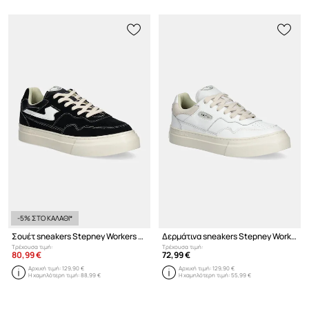
-5% ΣΤΟ ΚΑΛΑΘΙ*
Σουέτ sneakers Stepney Workers Club Pearl S-Strike Suede
Δερμάτινα sneakers Stepney Workers Club Pearl Leather
Τρέχουσα τιμή:
Τρέχουσα τιμή:
80,99 €
72,99 €
Αρχική τιμή:
129,90 €
Αρχική τιμή:
129,90 €
Η χαμηλότερη τιμή:
88,99 €
Η χαμηλότερη τιμή:
55,99 €