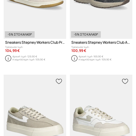
-5% ΣΤΟ ΚΑΛΑΘΙ*
-5% ΣΤΟ ΚΑΛΑΘΙ*
Sneakers Stepney Workers Club Pro Cup 01 S-Strike Leather
Sneakers Stepney Workers Club Amiel S-Strike Geo-Merged
Τρέχουσα τιμή:
Τρέχουσα τιμή:
104,99 €
100,99 €
Αρχική τιμή:
129,90 €
Αρχική τιμή:
169,90 €
Η χαμηλότερη τιμή:
109,90 €
Η χαμηλότερη τιμή:
109,90 €