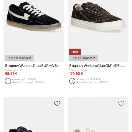
-10%
-5% ΣΤΟ ΚΑΛΑΘΙ*
-5% ΣΤΟ ΚΑΛΑΘΙ*
Stepney Workers Club SURMA S-STRIKE SUEDE sneakers ανδρικά σουέτ
Stepney Workers Club OM1d DELLOW OMNI MUD-DYE sneakers Ανδρικά
Τρέχουσα τιμή:
Τρέχουσα τιμή:
98,99 €
179,90 €
Αρχική τιμή:
129,90 €
Αρχική τιμή:
239,90 €
Η χαμηλότερη τιμή:
109,90 €
Η χαμηλότερη τιμή:
199,90 €