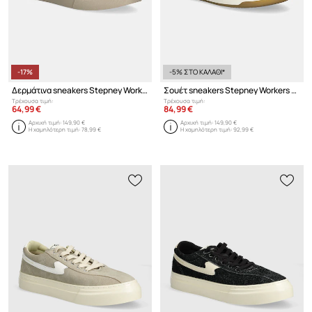
-17%
-5% ΣΤΟ ΚΑΛΑΘΙ*
Δερμάτινα sneakers Stepney Workers Club Pearl S-Strike Geo-Merged
Σουέτ sneakers Stepney Workers Club Pro Cup 01 S-Strike Geo-Merged
Τρέχουσα τιμή:
Τρέχουσα τιμή:
64,99 €
84,99 €
Αρχική τιμή:
149,90 €
Αρχική τιμή:
149,90 €
Η χαμηλότερη τιμή:
78,99 €
Η χαμηλότερη τιμή:
92,99 €