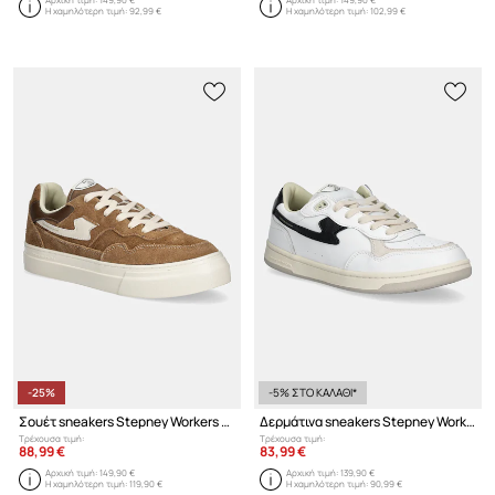
Η χαμηλότερη τιμή:
92,99 €
Η χαμηλότερη τιμή:
102,99 €
-25%
-5% ΣΤΟ ΚΑΛΑΘΙ*
Σουέτ sneakers Stepney Workers Club PEARL S-STRIKE GEO-MERGED
Δερμάτινα sneakers Stepney Workers Club Pro-Cup 01 S-Strike
Τρέχουσα τιμή:
Τρέχουσα τιμή:
88,99 €
83,99 €
Αρχική τιμή:
149,90 €
Αρχική τιμή:
139,90 €
Η χαμηλότερη τιμή:
119,90 €
Η χαμηλότερη τιμή:
90,99 €