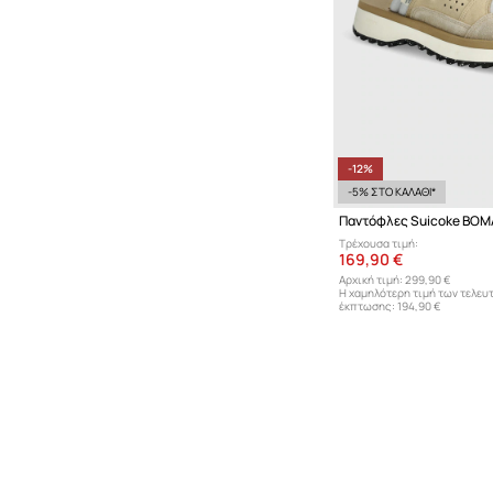
-12%
-5% ΣΤΟ ΚΑΛΑΘΙ*
Παντόφλες Suicoke BOM
Τρέχουσα τιμή:
169,90 €
Αρχική τιμή:
299,90 €
Η χαμηλότερη τιμή των τελευ
έκπτωσης:
194,90 €