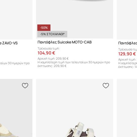
-50%
-5% ΣΤΟ ΚΑΛΑΘΙ*
Παντόφλες Suicoke MOTO-CAB
ke ZAVO-VS
Παντόφλες
Τρέχουσα τιμή:
Τρέχουσα τι
104,90 €
129,90 €
Αρχική τιμή:
209,90 €
Αρχική τιμή:
Η χαμηλότερη τιμή των τελευταίων 30 ημερών προ
ταίων 30 ημερών προ
Η χαμηλότερ
έκπτωσης:
209,90 €
έκπτωσης:
1