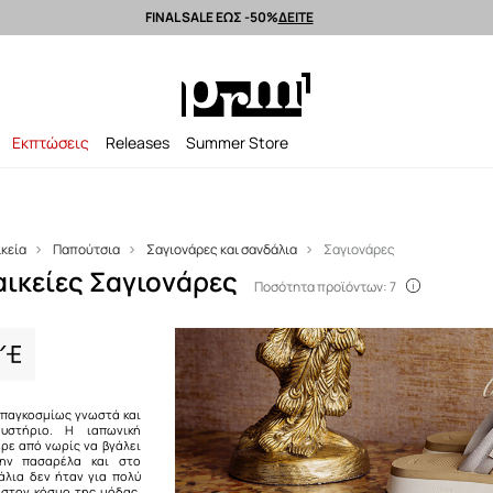
FINAL SALE ΕΩΣ -50%
ΔΕΙΤΕ
Αποστολή εντός 24 ωρών >
Premium brands >
Summer Sale έως -50%
Εκπτώσεις
Releases
Summer Store
ικεία
Παπούτσια
Σαγιονάρες και σανδάλια
Σαγιονάρες
αικείες Σαγιονάρες
Ποσότητα προϊόντων: 7
ι παγκοσμίως γνωστά και
υστήριο. Η ιαπωνική
ρε από νωρίς να βγάλει
ην πασαρέλα και στο
άλια δεν ήταν για πολύ
 στον κόσμο της μόδας,