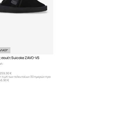
ΛΑΘΙ*
 σουέτ Suicoke ZAVO-VS
μή:
259,90 €
η τιμή των τελευταίων 30 ημερών προ
46,90 €