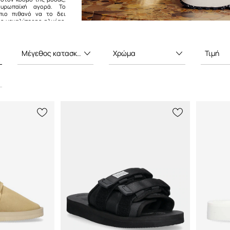
ευρωπαϊκή αγορά. Το
πιο πιθανό να το δει
ς μεγαλύτερης ηλικίας,
 πεζοπορίας ή στην
οκαίρι. Όχι, όμως, σε
ς. Η Ιαπωνία ήταν πολύ
την ιδέα εδώ και πολύ
Μέγεθος κατασκευαστή
Χρώμα
Τιμή
ευσε τη δυτική αγορά με
e ήταν αρχικά διαθέσιμο
ωνία, ωστόσο με τις
 πολλών εμπορικών
διεθνές ενδιαφέρον
μαζί του το διεθνές
 αντισυμβατικό σανδάλι.