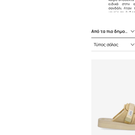
ειδικά στην 
Μπότες και Αρβύλες
σανδάλι ήταν 
κανείς σε άνδρε
Παντόφλες
σε μονοπάτια
παραλία το καλ
Σαγιονάρες και σανδάλια
νέους ανθρώπου
πιο ανοιχτή σ
Από τα πιο δημοφιλή
καιρό και ενέπν
αυτό. Το Suicok
μόνο στην Ιαπ
Τύπος σόλας
συνεργασίες
σημάτων, το 
αυξήθηκε και 
άνοιγμα προς το