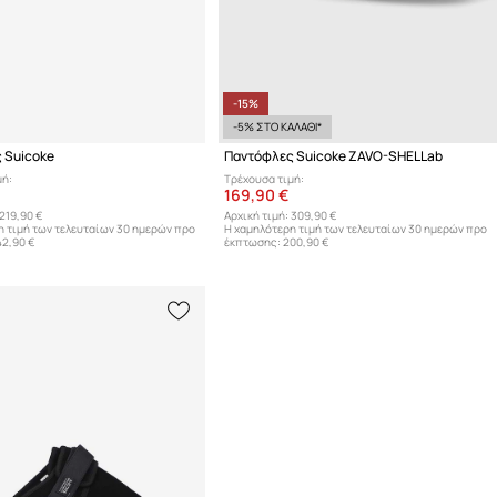
-15%
-5% ΣΤΟ ΚΑΛΑΘΙ*
 Suicoke
Παντόφλες Suicoke ZAVO-SHELLab
μή:
Τρέχουσα τιμή:
169,90 €
219,90 €
Αρχική τιμή:
309,90 €
η τιμή των τελευταίων 30 ημερών προ
Η χαμηλότερη τιμή των τελευταίων 30 ημερών προ
42,90 €
έκπτωσης:
200,90 €