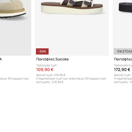
-50%
-5% ΣΤΟ ΚΑ
A
Παντόφλες Suicoke
Παντόφλες
Τρέχουσα τιμή:
Τρέχουσα τι
109,90 €
172,90 €
Αρχική τιμή:
219,90 €
Αρχική τιμή:
ταίων 30 ημερών προ
Η χαμηλότερη τιμή των τελευταίων 30 ημερών προ
Η χαμηλότερ
έκπτωσης:
219,90 €
έκπτωσης:
1