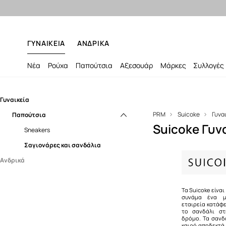
ΓΥΝΑΙΚΕΙΑ
ΑΝΔΡΙΚΑ
Νέα
Ρούχα
Παπούτσια
Αξεσουάρ
Μάρκες
Συλλογές
Γυναικεία
PRM
Suicoke
Γυνα
Παπούτσια
Suicoke Γυν
Sneakers
Σαγιονάρες και σανδάλια
Ανδρικά
Παπούτσια
Sneakers
Τα Suicoke είνα
συνάμα ένα μ
εταιρεία κατάφε
Εξωτερικών δραστηριοτήτων
το σανδάλι στ
δρόμο. Τα σανδ
Μοκασίνια και casual
καιρό αποδεκτά