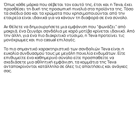
Όπως κάθε μάρκα που σέβεται τον εαυτό της, έτσι και η Teva, έχει
προσθέσει τη δική της προσωπική πινελιά στα προϊόντα της. Τόσο
τα σχέδια όσο και τα χρώματα που χρησιμοποιούνται από την
εταιρεία είναι ιδανικά για να κάνουν τη διαφορά σε ένα σύνολο.
Αν θέλετε να δημιουργήσετε μια εμφάνιση που “φωνάζει” από
μακριά, ένα ζευγάρι σανδάλια με καρό μοτίβο κρίνεται ιδανικό. Από
την άλλη, για ένα πιο διακριτικό ντύσιμο, η Teva προτείνει τις
μονόχρωμες και πιο casual επιλογές.
Το πιο σημαντικό χαρακτηριστικό των σανδαλιών Teva είναι η
ευκολία συνδυασμού τους με μεγάλη ποικιλία ενδυμάτων. Είτε
επιθυμείτε ένα καθημερινό σύνολο είτε προσπαθείτε να
σχεδιάσετε μια αθλητική εμφάνιση, τα κομμάτια της Teva
ανταποκρίνονται κατάλληλα σε όλες τις απαιτήσεις και ανάγκες
σας.