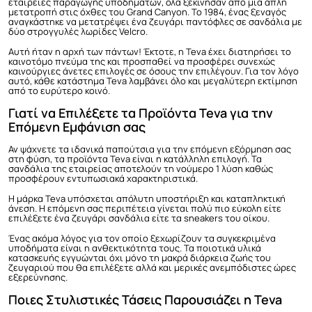
εταιρείες παραγωγής υποδημάτων, όλα ξεκίνησαν από μια απλή
μετατροπή στις όχθες του Grand Canyon. Το 1984, ένας ξεναγός
αναγκάστηκε να μετατρέψει ένα ζευγάρι παντόφλες σε σανδάλια με
δύο στρογγυλές λωρίδες Velcro.
Αυτή ήταν η αρχή των πάντων! Έκτοτε, η Teva έχει διατηρήσει το
καινοτόμο πνεύμα της και προσπαθεί να προσφέρει συνεχώς
καινούργιες άνετες επιλογές σε όσους την επιλέγουν. Για τον λόγο
αυτό, κάθε κατάστημα Teva λαμβάνει όλο και μεγαλύτερη εκτίμηση
από το ευρύτερο κοινό.
Γιατί να Επιλέξετε τα Προϊόντα Teva για την
Επόμενη Εμφάνιση σας
Αν ψάχνετε τα ιδανικά παπούτσια για την επόμενη εξόρμηση σας
στη φύση, τα προϊόντα Teva είναι η κατάλληλη επιλογή. Τα
σανδάλια της εταιρείας αποτελούν τη νούμερο 1 λύση καθώς
προσφέρουν εντυπωσιακά χαρακτηριστικά.
Η μάρκα Teva υπόσχεται απόλυτη υποστήριξη και καταπληκτική
άνεση. Η επόμενη σας περιπέτεια γίνεται πολύ πιο εύκολη είτε
επιλέξετε ένα ζευγάρι σανδάλια είτε τα sneakers του οίκου.
Ένας ακόμα λόγος για τον οποίο ξεχωρίζουν τα συγκεκριμένα
υποδήματα είναι η ανθεκτικότητα τους. Τα ποιοτικά υλικά
κατασκευής εγγυώνται όχι μόνο τη μακρά διάρκεια ζωής του
ζευγαριού που θα επιλέξετε αλλά και μερικές ανεμπόδιστες ώρες
εξερεύνησης.
Ποιες Στυλιστικές Τάσεις Παρουσιάζει η Teva