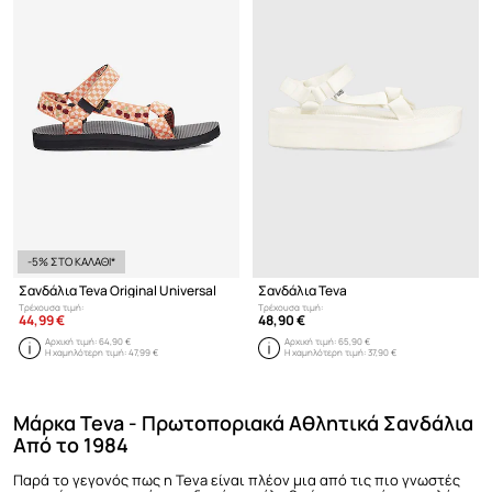
-5% ΣΤΟ ΚΑΛΑΘΙ*
Σανδάλια Teva Original Universal
Σανδάλια Teva
Τρέχουσα τιμή:
Τρέχουσα τιμή:
44,99 €
48,90 €
Αρχική τιμή:
64,90 €
Αρχική τιμή:
65,90 €
Η χαμηλότερη τιμή:
47,99 €
Η χαμηλότερη τιμή:
37,90 €
Μάρκα Teva - Πρωτοποριακά Αθλητικά Σανδάλια
Από το 1984
Παρά το γεγονός πως η Teva είναι πλέον μια από τις πιο γνωστές