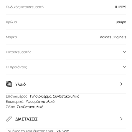
Κωδικός κατασκευαστή
IH1929
Χρώμα
μαύρο
Μάρκα
adidas Originals
Κατασκευαστής
ID προϊόντος
Υλικό
Eπάνω μέρος
:
Γνήσιο δέρμα, Συνθετικό υλικό
Εσωτερικό
:
Υφασμάτινο υλικό
Σόλα
:
Συνθετικό υλικό
ΔΙΑΣΤΑΣΕΙΣ
Το μήκος του ενθέματος είναι
:
24,5 cm