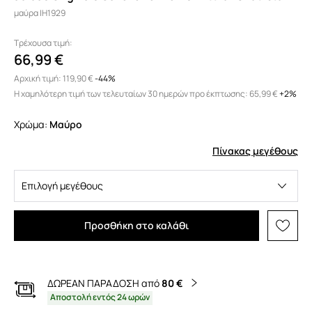
μαύρα IH1929
Τρέχουσα τιμή:
66,99 €
Αρχική τιμή:
119,90 €
-44%
Η χαμηλότερη τιμή των τελευταίων 30 ημερών προ έκπτωσης:
65,99 €
 +2%
Χρώμα:
μαύρο
Πίνακας μεγέθους
Επιλογή μεγέθους
Προσθήκη στο καλάθι
ΔΩΡΕΑΝ ΠΑΡΑΔΟΣΗ από
80 €
Αποστολή εντός 24 ωρών