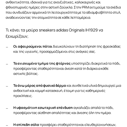
ανθεκτικότητα, ιδανικά για τις ανοιξιάτικες, καλοκαιρινές και
φθινοπωρινές ημέρες στην αστική ζούγκλα. Στην PRM εκτιμούμε τα σχέδια
που συνδυάζουν αρμονικά τη λειτουργικότητα με το αδιαμφισβήτητο στυλ,
αναδεικνύοντας την ατομικότητα σε κάθε λεπτομέρεια.
Τι κάνει τα μαύρα sneakers adidas Originals IH1929 να
ξεχωρίζουν;
Οι αφαιρούμενοι πάτοι
διευκολύνουν τη διατήρηση της φρεσκάδας
και της υγιεινής, προσαρμοζόμενοι στις ανάγκες σας.
Το ενισχυμένο τμήμα της φτέρνας
υποστηρίζει διακριτικά το πόδι,
προσφέροντας σταθερότητα και άνεση κατά τη διάρκεια κάθε
αστικής βόλτας.
Το άνω μέρος από φυσικό δέρμα
και συνθετικά υλικά δημιουργεί μια
ανθεκτική και κομψή κατασκευή, έτοιμη για τις καθημερινές
προκλήσεις.
Η υφασμάτινη εσωτερική επένδυση
αγκαλιάζει απαλά το πόδι,
προσφέροντας αίσθηση απαλότητας και άνεσης όλη την ημέρα.
Η επίπεδη σόλα
προσφέρει σταθερότητα και ελευθερία κινήσεων,