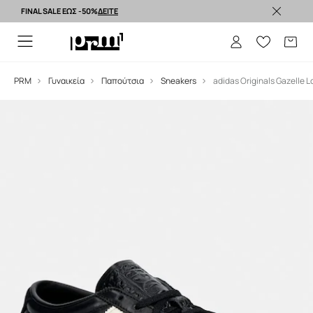
FINAL SALE ΕΩΣ -50%
ΔΕΙΤΕ
Premium brands >
PRM
Γυναικεία
Παπούτσια
Sneakers