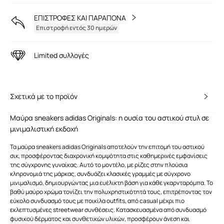
ΕΠΙΣΤΡΟΦΕΣ ΚΑΙ ΠΑΡΑΠΟΝΑ
Επιστροφή εντός 30 ημερών
Limited συλλογές
Σχετικά με το προϊόν
Μαύρα sneakers adidas Originals: η ουσία του αστικού στυλ σε
μινιμαλιστική εκδοχή
Τα μαύρα sneakers adidas Originals αποτελούν την επιτομή του αστικού
σικ, προσφέροντας διαχρονική κομψότητα στις καθημερινές εμφανίσεις
της σύγχρονης γυναίκας. Αυτό το μοντέλο, με ρίζες στην πλούσια
κληρονομιά της μάρκας, συνδυάζει κλασικές γραμμές με σύγχρονο
μινιμαλισμό, δημιουργώντας μια ευέλικτη βάση για κάθε γκαρνταρόμπα. Το
βαθύ μαύρο χρώμα τονίζει την πολυχρηστικότητά τους, επιτρέποντας τον
εύκολο συνδυασμό τους με ποικίλα outfits, από casual μέχρι πιο
εκλεπτυσμένες streetwear συνθέσεις. Κατασκευασμένα από συνδυασμό
φυσικού δέρματος και συνθετικών υλικών, προσφέρουν άνεση και