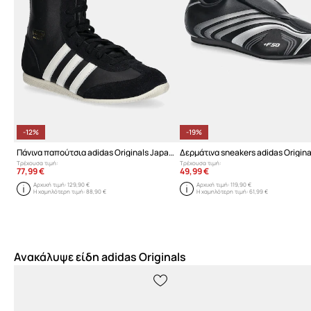
-12%
-19%
Πάνινα παπούτσια adidas Originals Japan H W
Τρέχουσα τιμή:
Τρέχουσα τιμή:
77,99 €
49,99 €
Αρχική τιμή:
129,90 €
Αρχική τιμή:
119,90 €
Η χαμηλότερη τιμή:
88,90 €
Η χαμηλότερη τιμή:
61,99 €
Ανακάλυψε είδη adidas Originals