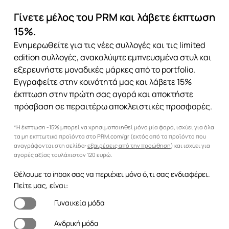
Γίνετε μέλος του PRM και λάβετε έκπτωση
15%.
Ενημερωθείτε για τις νέες συλλογές και τις limited
edition συλλογές, ανακαλύψτε εμπνευσμένα στυλ και
εξερευνήστε μοναδικές μάρκες από το portfolio.
Εγγραφείτε στην κοινότητά μας και λάβετε 15%
έκπτωση στην πρώτη σας αγορά και αποκτήστε
πρόσβαση σε περαιτέρω αποκλειστικές προσφορές.
*Η έκπτωση -15% μπορεί να χρησιμοποιηθεί μόνο μία φορά, ισχύει για όλα
τα μη εκπτωτικά προϊόντα στο PRM.com/gr (εκτός από τα προϊόντα που
αναγράφονται στη σελίδα:
εξαιρέσεις από την προώθηση
) και ισχύει για
αγορές αξίας τουλάχιστον 120 ευρώ.
Θέλουμε το inbox σας να περιέχει μόνο ό,τι σας ενδιαφέρει.
Πείτε μας, είναι:
Γυναικεία μόδα
Ανδρική μόδα