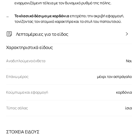
εναρμονιζόμενη τέλεια με τον δυναμικό ρυθμό της πόλης.
Το κλασικό δέσιμο με κορδόνια
επιτρέπει την ακριβή εφαρμογή,
τονίζοντας τον ατομικό χαρακτήρα και το στυλ του παπουτσιού.
Λεπτομέρειες για το είδος
Χαρακτηριστικά είδους
Αναδιπλούμενα ένθετα
Ναι
Επάνω μέρος
μέχρι τον αστράγαλο
Κούμπωμα και εφαρμογή
κορδόνια
Τύπος σόλας
ίσια
ΣΤΟΙΧΕΙΑ ΕΙΔΟΥΣ