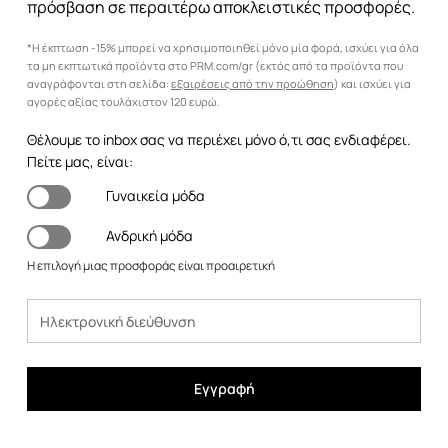
πρόσβαση σε περαιτέρω αποκλειστικές προσφορές.
*Η έκπτωση -15% μπορεί να χρησιμοποιηθεί μόνο μία φορά, ισχύει για όλα
τα μη εκπτωτικά προϊόντα στο PRM.com/gr (εκτός από τα προϊόντα που
αναγράφονται στη σελίδα:
εξαιρέσεις από την προώθηση
) και ισχύει για
αγορές αξίας τουλάχιστον 120 ευρώ.
Θέλουμε το inbox σας να περιέχει μόνο ό,τι σας ενδιαφέρει.
Πείτε μας, είναι:
Γυναικεία μόδα
Ανδρική μόδα
Η επιλογή μιας προσφοράς είναι προαιρετική
Εγγραφή