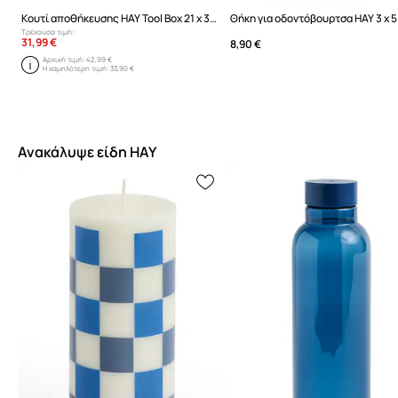
Κουτί αποθήκευσης HAY Tool Box 21 x 30 x 14 cm
Θήκη για οδοντόβουρτσα HAY 3 x 
Τρέχουσα τιμή:
31,99 €
8,90 €
Αρχική τιμή:
42,99 €
Η χαμηλότερη τιμή:
33,90 €
Ανακάλυψε είδη HAY