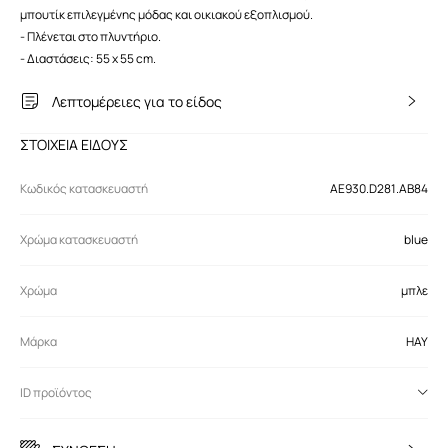
μπουτίκ επιλεγμένης μόδας και οικιακού εξοπλισμού.
- Πλένεται στο πλυντήριο.
- Διαστάσεις: 55 x 55 cm.
Λεπτομέρειες για το είδος
ΣΤΟΙΧΕΙΑ ΕΙΔΟΥΣ
Κωδικός κατασκευαστή
AE930.D281.AB84
Χρώμα κατασκευαστή
blue
Χρώμα
μπλε
Μάρκα
HAY
ID προϊόντος