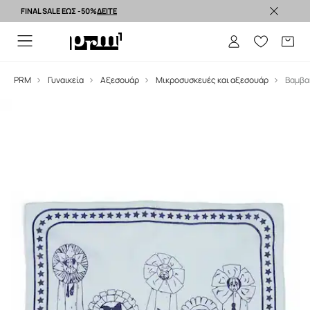
FINAL SALE ΕΩΣ -50%
ΔΕΙΤΕ
Premium brands >
PRM
Γυναικεία
Αξεσουάρ
Μικροσυσκευές και αξεσουάρ