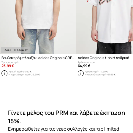
-5% ΣΤΟ ΚΑΛΑΘΙ*
Βαμβακερό μπλουζάκι adidas Originals GRFX TEE
Adidas Originals t-shirt Ανδρικό
Τρέχουσα τιμή:
Τρέχουσα τιμή:
23,99 €
64,99 €
Αρχική τιμή:
34,90 €
Αρχική τιμή:
74,99 €
Η χαμηλότερη τιμή:
25,99 €
Η χαμηλότερη τιμή:
61,99 €
Γίνετε μέλος του PRM και λάβετε έκπτωση
15%.
Ενημερωθείτε για τις νέες συλλογές και τις limited