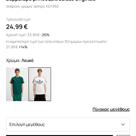
ανδρικό, χρώμα: άσπρο, KD1360
Τρέχουσα τιμή:
24,99 €
Αρχική τιμή:
33,99 €
-26%
Η χαμηλότερη τιμή των τελευταίων 30 ημερών προ έκπτωσης:
21,99 €
 +14%
Χρώμα:
λευκό
Πίνακας μεγέθους
Επιλογή μεγέθους