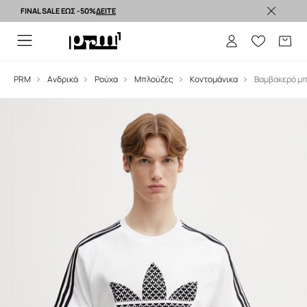
FINAL SALE ΕΩΣ -50%
ΔΕΙΤΕ
Premium brands >
PRM
Ανδρικά
Ρούχα
Μπλούζες
Κοντομάνικα