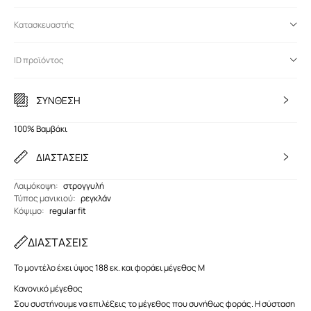
Κατασκευαστής
ID προϊόντος
ΣΥΝΘΕΣΗ
100% Βαμβάκι
ΔΙΑΣΤΑΣΕΙΣ
Λαιμόκοψη
:
στρογγυλή
Τύπος μανικιού
:
ρεγκλάν
Κόψιμο
:
regular fit
ΔΙΑΣΤΑΣΕΙΣ
Το μοντέλο έχει ύψος 188 εκ. και φοράει μέγεθος M
Κανονικό μέγεθος
Σου συστήνουμε να επιλέξεις το μέγεθος που συνήθως φοράς. Η σύσταση