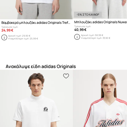
-5% ΣΤΟ ΚΑΛΑΘΙ*
Βαμβακερό μπλουζάκι adidas Originals Trefoil
Τρέχουσα τιμή:
Τρέχουσα τιμή:
40,99 €
24,99 €
Αρχική τιμή:
58,99 €
Αρχική τιμή:
29,90 €
Η χαμηλότερη τιμή:
33,90 €
Η χαμηλότερη τιμή:
25,99 €
Ανακάλυψε είδη adidas Originals