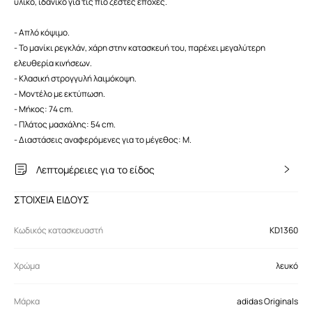
υλικό, ιδανικό για τις πιο ζεστές εποχές.
- Απλό κόψιμο.
- Το μανίκι ρεγκλάν, χάρη στην κατασκευή του, παρέχει μεγαλύτερη
ελευθερία κινήσεων.
- Κλασική στρογγυλή λαιμόκοψη.
- Μοντέλο με εκτύπωση.
- Μήκος: 74 cm.
- Πλάτος μασχάλης: 54 cm.
- Διαστάσεις αναφερόμενες για το μέγεθος: M.
Λεπτομέρειες για το είδος
ΣΤΟΙΧΕΙΑ ΕΙΔΟΥΣ
Κωδικός κατασκευαστή
KD1360
Χρώμα
λευκό
Μάρκα
adidas Originals