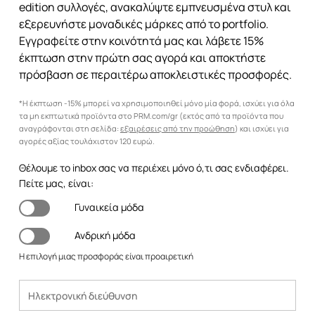
edition συλλογές, ανακαλύψτε εμπνευσμένα στυλ και
εξερευνήστε μοναδικές μάρκες από το portfolio.
Εγγραφείτε στην κοινότητά μας και λάβετε 15%
έκπτωση στην πρώτη σας αγορά και αποκτήστε
πρόσβαση σε περαιτέρω αποκλειστικές προσφορές.
*Η έκπτωση -15% μπορεί να χρησιμοποιηθεί μόνο μία φορά, ισχύει για όλα
τα μη εκπτωτικά προϊόντα στο PRM.com/gr (εκτός από τα προϊόντα που
αναγράφονται στη σελίδα:
εξαιρέσεις από την προώθηση
) και ισχύει για
αγορές αξίας τουλάχιστον 120 ευρώ.
Θέλουμε το inbox σας να περιέχει μόνο ό,τι σας ενδιαφέρει.
Πείτε μας, είναι:
Γυναικεία μόδα
Ανδρική μόδα
Η επιλογή μιας προσφοράς είναι προαιρετική