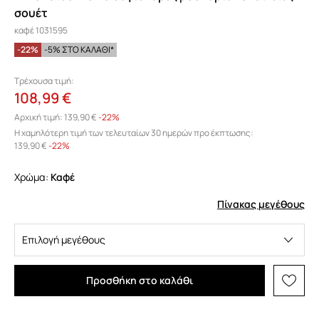
σουέτ
καφέ 1031595
-22%
-5% ΣΤΟ ΚΑΛΑΘΙ*
Τρέχουσα τιμή:
108,99 €
Αρχική τιμή:
139,90 €
-22%
Η χαμηλότερη τιμή των τελευταίων 30 ημερών προ έκπτωσης:
139,90 €
 -22%
Χρώμα:
καφέ
Πίνακας μεγέθους
Επιλογή μεγέθους
Προσθήκη στο καλάθι