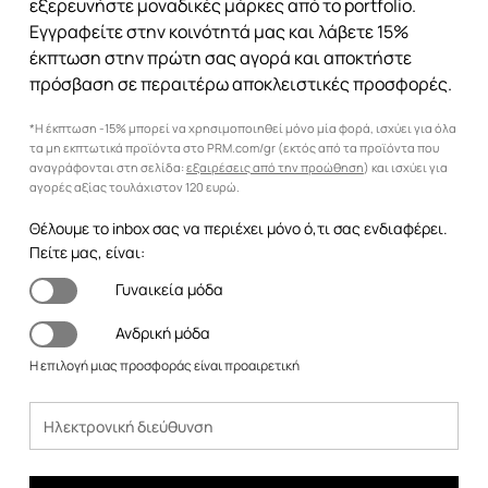
εξερευνήστε μοναδικές μάρκες από το portfolio.
Εγγραφείτε στην κοινότητά μας και λάβετε 15%
έκπτωση στην πρώτη σας αγορά και αποκτήστε
πρόσβαση σε περαιτέρω αποκλειστικές προσφορές.
*Η έκπτωση -15% μπορεί να χρησιμοποιηθεί μόνο μία φορά, ισχύει για όλα
τα μη εκπτωτικά προϊόντα στο PRM.com/gr (εκτός από τα προϊόντα που
αναγράφονται στη σελίδα:
εξαιρέσεις από την προώθηση
) και ισχύει για
αγορές αξίας τουλάχιστον 120 ευρώ.
Θέλουμε το inbox σας να περιέχει μόνο ό,τι σας ενδιαφέρει.
Πείτε μας, είναι:
Γυναικεία μόδα
Ανδρική μόδα
Η επιλογή μιας προσφοράς είναι προαιρετική