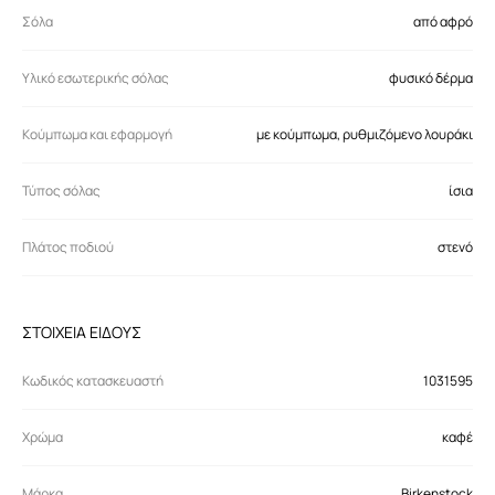
Σόλα
από αφρό
Υλικό εσωτερικής σόλας
φυσικό δέρμα
Κούμπωμα και εφαρμογή
με κούμπωμα, ρυθμιζόμενο λουράκι
Τύπος σόλας
ίσια
Πλάτος ποδιού
στενό
ΣΤΟΙΧΕΙΑ ΕΙΔΟΥΣ
Κωδικός κατασκευαστή
1031595
Χρώμα
καφέ
Μάρκα
Birkenstock