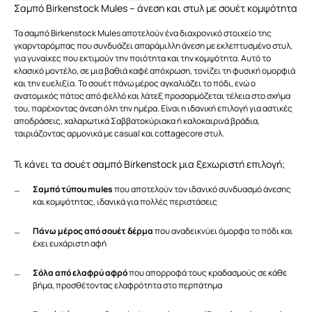
Σαμπό Birkenstock Mules – άνεση και στυλ με σουέτ κομψότητα
Τα σαμπό Birkenstock Mules αποτελούν ένα διαχρονικό στοιχείο της
γκαρνταρόμπας που συνδυάζει απαράμιλλη άνεση με εκλεπτυσμένο στυλ,
για γυναίκες που εκτιμούν την ποιότητα και την κομψότητα. Αυτό το
κλασικό μοντέλο, σε μια βαθιά καφέ απόχρωση, τονίζει τη φυσική ομορφιά
και την ευελιξία. Το σουέτ πάνω μέρος αγκαλιάζει το πόδι, ενώ ο
ανατομικός πάτος από φελλό και λάτεξ προσαρμόζεται τέλεια στο σχήμα
του, παρέχοντας άνεση όλη την ημέρα. Είναι η ιδανική επιλογή για αστικές
αποδράσεις, χαλαρωτικά Σαββατοκύριακα ή καλοκαιρινά βράδια,
ταιριάζοντας αρμονικά με casual και cottagecore στυλ.
Τι κάνει τα σουέτ σαμπό Birkenstock μια ξεχωριστή επιλογή;
Σαμπό τύπου mules
που αποτελούν τον ιδανικό συνδυασμό άνεσης
και κομψότητας, ιδανικά για πολλές περιστάσεις
Πάνω μέρος από σουέτ δέρμα
που αναδεικνύει όμορφα το πόδι και
έχει ευχάριστη αφή
Σόλα από ελαφρύ αφρό
που απορροφά τους κραδασμούς σε κάθε
βήμα, προσθέτοντας ελαφρότητα στο περπάτημα