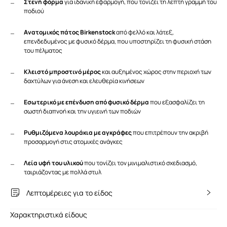
Στενή φόρμα
για ιδανική εφαρμογή, που τονίζει τη λεπτή γραμμή του
ποδιού
Ανατομικός πάτος Birkenstock
από φελλό και λάτεξ,
επενδεδυμένος με φυσικό δέρμα, που υποστηρίζει τη φυσική στάση
του πέλματος
Κλειστό μπροστινό μέρος
και αυξημένος χώρος στην περιοχή των
δαχτύλων για άνεση και ελευθερία κινήσεων
Εσωτερικό με επένδυση από φυσικό δέρμα
που εξασφαλίζει τη
σωστή διαπνοή και την υγιεινή των ποδιών
Ρυθμιζόμενα λουράκια με αγκράφες
που επιτρέπουν την ακριβή
προσαρμογή στις ατομικές ανάγκες
Λεία υφή του υλικού
που τονίζει τον μινιμαλιστικό σχεδιασμό,
ταιριάζοντας με πολλά στυλ
Λεπτομέρειες για το είδος
Χαρακτηριστικά είδους