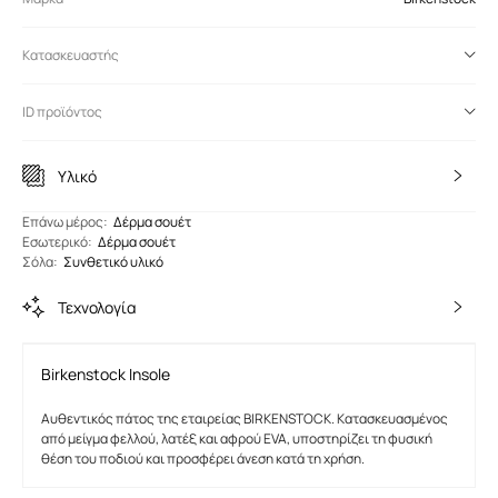
Κατασκευαστής
ID προϊόντος
Υλικό
Eπάνω μέρος
:
Δέρμα σουέτ
Εσωτερικό
:
Δέρμα σουέτ
Σόλα
:
Συνθετικό υλικό
Τεχνολογία
Birkenstock Insole
Αυθεντικός πάτος της εταιρείας BIRKENSTOCK. Κατασκευασμένος
από μείγμα φελλού, λατέξ και αφρού EVA, υποστηρίζει τη φυσική
θέση του ποδιού και προσφέρει άνεση κατά τη χρήση.