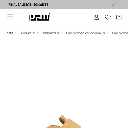
FINAL SALE ΕΩΣ -50%
ΔΕΙΤΕ
Premium brands >
PRM
Γυναικεία
Παπούτσια
Σαγιονάρες και σανδάλια
Σαγιονάρ