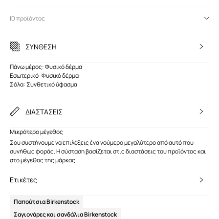
ID προϊόντος
ΣΥΝΘΕΣΗ
Πάνω μέρος: Φυσικό δέρμα
Εσωτερικό: Φυσικό δέρμα
Σόλα: Συνθετικό ύφασμα
ΔΙΑΣΤΑΣΕΙΣ
Μικρότερο μέγεθος
Σου συστήνουμε να επιλέξεις ένα νούμερο μεγαλύτερο από αυτό που
συνήθως φοράς. Η σύσταση βασίζεται στις διαστάσεις του προϊόντος και
στο μέγεθος της μάρκας.
Ετικέτες
Παπούτσια Birkenstock
Σαγιονάρες και σανδάλια Birkenstock