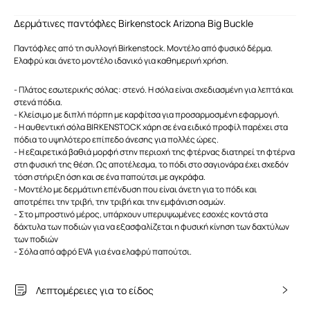
Δερμάτινες παντόφλες Birkenstock Arizona Big Buckle
Παντόφλες από τη συλλογή Birkenstock. Μοντέλο από φυσικό δέρμα.
Ελαφρύ και άνετο μοντέλο ιδανικό για καθημερινή χρήση.
- Πλάτος εσωτερικής σόλας: στενό. Η σόλα είναι σχεδιασμένη για λεπτά και
στενά πόδια.
- Κλείσιμο με διπλή πόρπη με καρφίτσα για προσαρμοσμένη εφαρμογή.
- Η αυθεντική σόλα BIRKENSTOCK χάρη σε ένα ειδικό προφίλ παρέχει στα
πόδια το υψηλότερο επίπεδο άνεσης για πολλές ώρες.
- Η εξαιρετικά βαθιά μορφή στην περιοχή της φτέρνας διατηρεί τη φτέρνα
στη φυσική της θέση. Ως αποτέλεσμα, το πόδι στο σαγιονάρα έχει σχεδόν
τόση στήριξη όση και σε ένα παπούτσι με αγκράφα.
- Μοντέλο με δερμάτινη επένδυση που είναι άνετη για το πόδι και
αποτρέπει την τριβή, την τριβή και την εμφάνιση οσμών.
- Στο μπροστινό μέρος, υπάρχουν υπερυψωμένες εσοχές κοντά στα
δάχτυλα των ποδιών για να εξασφαλίζεται η φυσική κίνηση των δαχτύλων
των ποδιών
- Σόλα από αφρό EVA για ένα ελαφρύ παπούτσι.
Λεπτομέρειες για το είδος