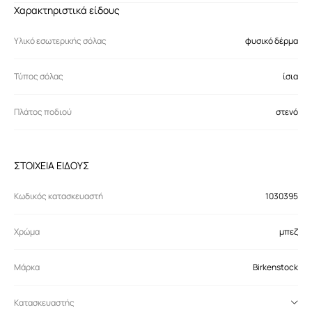
Χαρακτηριστικά είδους
Υλικό εσωτερικής σόλας
φυσικό δέρμα
Τύπος σόλας
ίσια
Πλάτος ποδιού
στενό
ΣΤΟΙΧΕΙΑ ΕΙΔΟΥΣ
Κωδικός κατασκευαστή
1030395
Χρώμα
μπεζ
Μάρκα
Birkenstock
Κατασκευαστής