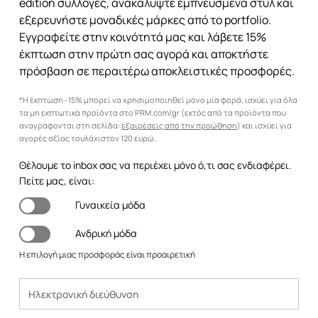
edition συλλογές, ανακαλύψτε εμπνευσμένα στυλ και
εξερευνήστε μοναδικές μάρκες από το portfolio.
Εγγραφείτε στην κοινότητά μας και λάβετε 15%
έκπτωση στην πρώτη σας αγορά και αποκτήστε
πρόσβαση σε περαιτέρω αποκλειστικές προσφορές.
*Η έκπτωση -15% μπορεί να χρησιμοποιηθεί μόνο μία φορά, ισχύει για όλα
τα μη εκπτωτικά προϊόντα στο PRM.com/gr (εκτός από τα προϊόντα που
αναγράφονται στη σελίδα:
εξαιρέσεις από την προώθηση
) και ισχύει για
αγορές αξίας τουλάχιστον 120 ευρώ.
Θέλουμε το inbox σας να περιέχει μόνο ό,τι σας ενδιαφέρει.
Πείτε μας, είναι:
Γυναικεία μόδα
Ανδρική μόδα
Η επιλογή μιας προσφοράς είναι προαιρετική