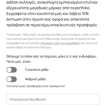
edition συλλογές, ανακαλύψτε εμπνευσμένα στυλ και
εξερευνήστε μοναδικές μάρκες από το portfolio.
Εγγραφείτε στην κοινότητά μας και λάβετε 15%
έκπτωση στην πρώτη σας αγορά και αποκτήστε
πρόσβαση σε περαιτέρω αποκλειστικές προσφορές.
*Η έκπτωση -15% μπορεί να χρησιμοποιηθεί μόνο μία φορά, ισχύει για όλα
τα μη εκπτωτικά προϊόντα στο PRM.com/gr (εκτός από τα προϊόντα που
αναγράφονται στη σελίδα:
εξαιρέσεις από την προώθηση
) και ισχύει για
αγορές αξίας τουλάχιστον 120 ευρώ.
Θέλουμε το inbox σας να περιέχει μόνο ό,τι σας ενδιαφέρει.
Πείτε μας, είναι:
Γυναικεία μόδα
Ανδρική μόδα
Η επιλογή μιας προσφοράς είναι προαιρετική