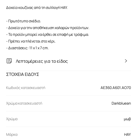
Δοχείο κουζίνας από τη συλλογή HAY.
- Πρωτότυπο σχέδιο.
- Δοχείο για την αποθήκευση χαλαρών προϊόντων.
- Το προϊόν μπορεί να έρθει σε επαφή με τρόφιμα.
- Πρέπει να πλένεται στο χέρι.
- Διαστάσεις: 11 x 1 x 7 cm.
Λεπτομέρειες για το είδος
ΣΤΟΙΧΕΙΑ ΕΙΔΟΥΣ
Κωδικός κατασκευαστή
AE360.A601.AO70
Χρώμα κατασκευαστή
Darkbluean
Χρώμα
μωβ
Μάρκα
HAY