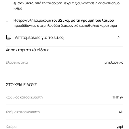
εμφανίσεις
, από τη χαλάρωση μέχρι τις συναντήσεις σε ανεπίσημο
κλίμα
Η στρογγυλή λαιμόκοψη
τονίζει κομψά τη γραμμή του λαιμού
,
προσδίδοντας στο μπλουζάκι διαχρονικό και καθολικό χαρακτήρα
Λεπτομέρειες για το είδος
Χαρακτηριστικά είδους
Ελαστικότητα
μη ελαστικό
ΣΤΟΙΧΕΙΑ ΕΙΔΟΥΣ
Κωδικός κατασκευαστή
TH1197
Χρώμα κατασκευαστή
41I
Χρώμα
γκρί