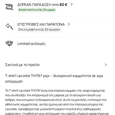
ΔΩΡΕΑΝ ΠΑΡΑΔΟΣΗ από
80 €
Αποστολή εντός 24 ωρών
ΕΠΙΣΤΡΟΦΕΣ ΚΑΙ ΠΑΡΑΠΟΝΑ
Επιστροφή εντός 30 ημερών
Limited συλλογές
Σχετικά με το προϊόν
T-shirt Lacoste TH1197 γκρι – διαχρονική κομψότητα σε γκρι
απόχρωση
Το T-shirt Lacoste TH1197 είναι ένα κλασικό κομμάτι της γκαρνταρόμπας
που συνδυάζει την κληρονομιά της μάρκας με τη σύγχρονη άνεση για
άνδρες που εκτιμούν το διαχρονικό στυλ. Αυτό το μοντέλο, η επιτομή της
αθλητικής κομψότητας, αντλεί έμπνευση από την πλούσια ιστορία της
Lacoste, προσφέροντας μια εκλεπτυσμένη πινελιά στις καθημερινές
εμφανίσεις. Η καθολική γκρι απόχρωση του χαρίζει κλασικό χαρακτήρα και