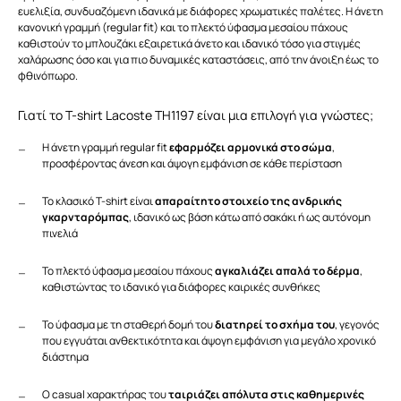
ευελιξία, συνδυαζόμενη ιδανικά με διάφορες χρωματικές παλέτες. Η άνετη
κανονική γραμμή (regular fit) και το πλεκτό ύφασμα μεσαίου πάχους
καθιστούν το μπλουζάκι εξαιρετικά άνετο και ιδανικό τόσο για στιγμές
χαλάρωσης όσο και για πιο δυναμικές καταστάσεις, από την άνοιξη έως το
φθινόπωρο.
Γιατί το T-shirt Lacoste TH1197 είναι μια επιλογή για γνώστες;
Η άνετη γραμμή regular fit
εφαρμόζει αρμονικά στο σώμα
,
προσφέροντας άνεση και άψογη εμφάνιση σε κάθε περίσταση
Το κλασικό T-shirt είναι
απαραίτητο στοιχείο της ανδρικής
γκαρνταρόμπας
, ιδανικό ως βάση κάτω από σακάκι ή ως αυτόνομη
πινελιά
Το πλεκτό ύφασμα μεσαίου πάχους
αγκαλιάζει απαλά το δέρμα
,
καθιστώντας το ιδανικό για διάφορες καιρικές συνθήκες
Το ύφασμα με τη σταθερή δομή του
διατηρεί το σχήμα του
, γεγονός
που εγγυάται ανθεκτικότητα και άψογη εμφάνιση για μεγάλο χρονικό
διάστημα
Ο casual χαρακτήρας του
ταιριάζει απόλυτα στις καθημερινές