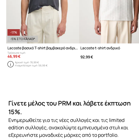
-17%
-5% ΣΤΟ ΚΑΛΑΘΙ*
Lacoste βασικό T-shirt βαμβακερό ανδρικό
Lacoste t-shirt ανδρικό
Τρέχουσα τιμή:
46,99 €
92,99 €
Αρχική τιμή:
76,99 €
Η χαμηλότερη τιμή:
56,99 €
Γίνετε μέλος του PRM και λάβετε έκπτωση
15%.
Ενημερωθείτε για τις νέες συλλογές και τις limited
edition συλλογές, ανακαλύψτε εμπνευσμένα στυλ και
εξερευνήστε μοναδικές μάρκες από το portfolio.