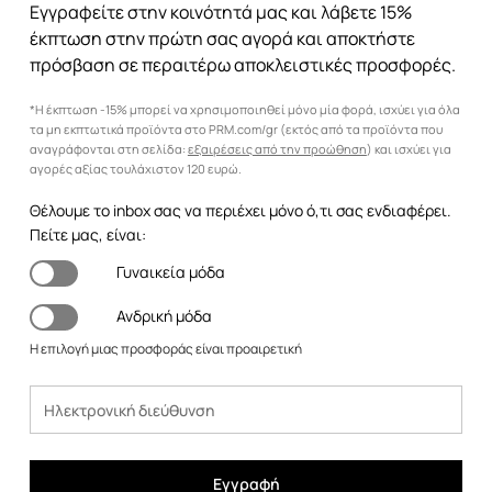
Εγγραφείτε στην κοινότητά μας και λάβετε 15%
έκπτωση στην πρώτη σας αγορά και αποκτήστε
πρόσβαση σε περαιτέρω αποκλειστικές προσφορές.
*Η έκπτωση -15% μπορεί να χρησιμοποιηθεί μόνο μία φορά, ισχύει για όλα
τα μη εκπτωτικά προϊόντα στο PRM.com/gr (εκτός από τα προϊόντα που
αναγράφονται στη σελίδα:
εξαιρέσεις από την προώθηση
) και ισχύει για
αγορές αξίας τουλάχιστον 120 ευρώ.
Θέλουμε το inbox σας να περιέχει μόνο ό,τι σας ενδιαφέρει.
Πείτε μας, είναι:
Γυναικεία μόδα
Ανδρική μόδα
Η επιλογή μιας προσφοράς είναι προαιρετική
Εγγραφή