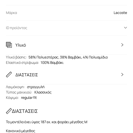
Μάρκα
Lacoste
ID προϊόντος
Υλικό
Υλικό βάσης
:
58% Πολυεστέρας, 38% Βαμβάκι, 4% Πολυαμίδιο
Ελαστικό στρίφωμα
:
100% Βαμβάκι
ΔΙΑΣΤΑΣΕΙΣ
Λαιμόκοψη
:
στρογγυλή
Τύπος μανικιού
:
Κλασσικός
Κόψιμο
:
regular fit
ΔΙΑΣΤΑΣΕΙΣ
Το μοντέλο έχει ύψος 187 εκ. και φοράει μέγεθος M
Κανονικό μέγεθος