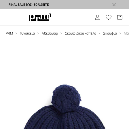
FINAL SALE ΕΩΣ -50%
ΔΕΙΤΕ
Premium brands >
PRM
Γυναικεία
Αξεσουάρ
Σκουφιά και καπέλα
Σκουφιά
Μάλ