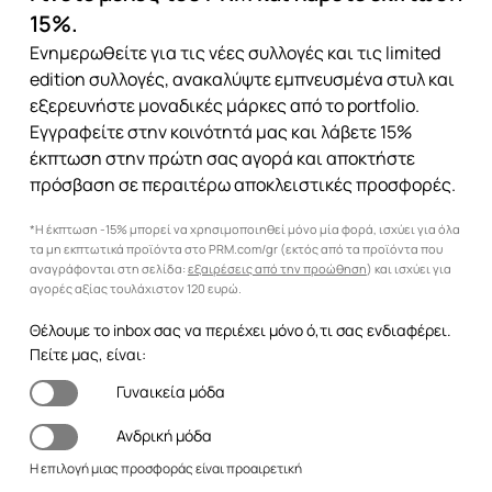
15%.
Ενημερωθείτε για τις νέες συλλογές και τις limited
edition συλλογές, ανακαλύψτε εμπνευσμένα στυλ και
εξερευνήστε μοναδικές μάρκες από το portfolio.
Εγγραφείτε στην κοινότητά μας και λάβετε 15%
έκπτωση στην πρώτη σας αγορά και αποκτήστε
πρόσβαση σε περαιτέρω αποκλειστικές προσφορές.
*Η έκπτωση -15% μπορεί να χρησιμοποιηθεί μόνο μία φορά, ισχύει για όλα
τα μη εκπτωτικά προϊόντα στο PRM.com/gr (εκτός από τα προϊόντα που
αναγράφονται στη σελίδα:
εξαιρέσεις από την προώθηση
) και ισχύει για
αγορές αξίας τουλάχιστον 120 ευρώ.
Θέλουμε το inbox σας να περιέχει μόνο ό,τι σας ενδιαφέρει.
Πείτε μας, είναι:
Γυναικεία μόδα
Ανδρική μόδα
Η επιλογή μιας προσφοράς είναι προαιρετική