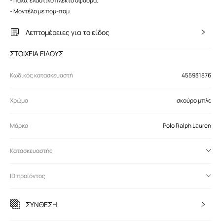
- Παχύ, ελαστικό πλεκτό ύφασμα.
- Μοντέλο με πομ-πομ.
Λεπτομέρειες για το είδος
ΣΤΟΙΧΕΙΑ ΕΙΔΟΥΣ
Κωδικός κατασκευαστή
455931876
Χρώμα
σκούρο μπλε
Μάρκα
Polo Ralph Lauren
Κατασκευαστής
ID προϊόντος
ΣΥΝΘΕΣΗ