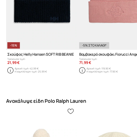
-15%
-5% ΣΤΟ ΚΑΛΑΘΙ*
Σκούφος Helly Hansen SOFT RIB BEANIE
Τρέχουσα τιμή:
Τρέχουσα τιμή:
21,99 €
71,99 €
Αρχική τιμή:
42,99 €
Αρχική τιμή:
119,90 €
Η χαμηλότερη τιμή:
25,99 €
Η χαμηλότερη τιμή:
77,90 €
Ανακάλυψε είδη Polo Ralph Lauren