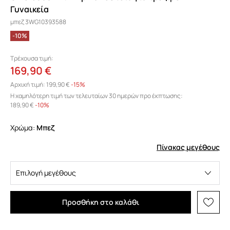
Γυναικεία
μπεζ 3WG10393588
-10%
Τρέχουσα τιμή:
169,90 €
Αρχική τιμή:
199,90 €
-15%
Η χαμηλότερη τιμή των τελευταίων 30 ημερών προ έκπτωσης:
189,90 €
 -10%
Χρώμα:
μπεζ
Πίνακας μεγέθους
Επιλογή μεγέθους
Προσθήκη στο καλάθι