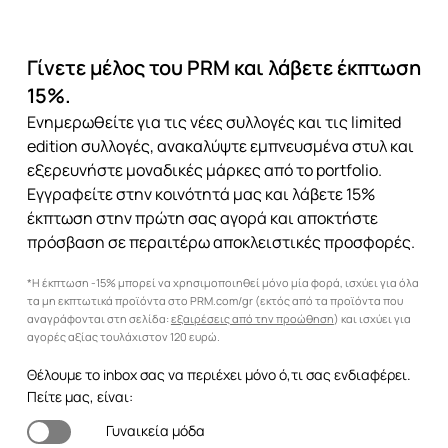
Γίνετε μέλος του PRM και λάβετε έκπτωση
15%.
Ενημερωθείτε για τις νέες συλλογές και τις limited
edition συλλογές, ανακαλύψτε εμπνευσμένα στυλ και
εξερευνήστε μοναδικές μάρκες από το portfolio.
Εγγραφείτε στην κοινότητά μας και λάβετε 15%
έκπτωση στην πρώτη σας αγορά και αποκτήστε
πρόσβαση σε περαιτέρω αποκλειστικές προσφορές.
*Η έκπτωση -15% μπορεί να χρησιμοποιηθεί μόνο μία φορά, ισχύει για όλα
τα μη εκπτωτικά προϊόντα στο PRM.com/gr (εκτός από τα προϊόντα που
αναγράφονται στη σελίδα:
εξαιρέσεις από την προώθηση
) και ισχύει για
αγορές αξίας τουλάχιστον 120 ευρώ.
Θέλουμε το inbox σας να περιέχει μόνο ό,τι σας ενδιαφέρει.
Πείτε μας, είναι:
Γυναικεία μόδα