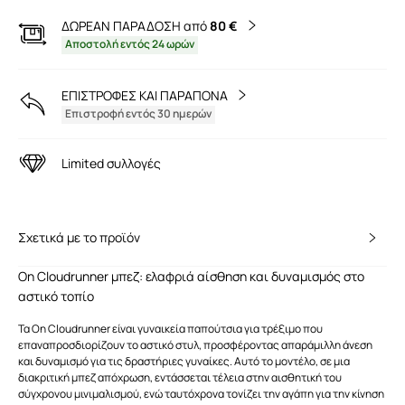
ΔΩΡΕΑΝ ΠΑΡΑΔΟΣΗ από
80 €
Αποστολή εντός 24 ωρών
ΕΠΙΣΤΡΟΦΕΣ ΚΑΙ ΠΑΡΑΠΟΝΑ
Επιστροφή εντός 30 ημερών
Limited συλλογές
Σχετικά με το προϊόν
On Cloudrunner μπεζ: ελαφριά αίσθηση και δυναμισμός στο
αστικό τοπίο
Τα On Cloudrunner είναι γυναικεία παπούτσια για τρέξιμο που
επαναπροσδιορίζουν το αστικό στυλ, προσφέροντας απαράμιλλη άνεση
και δυναμισμό για τις δραστήριες γυναίκες. Αυτό το μοντέλο, σε μια
διακριτική μπεζ απόχρωση, εντάσσεται τέλεια στην αισθητική του
σύγχρονου μινιμαλισμού, ενώ ταυτόχρονα τονίζει την αγάπη για την κίνηση