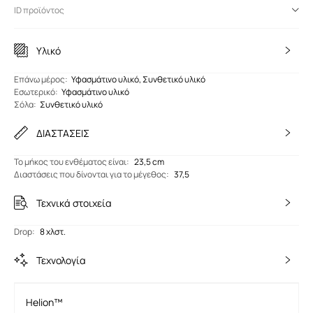
ID προϊόντος
Υλικό
Eπάνω μέρος
:
Υφασμάτινο υλικό, Συνθετικό υλικό
Εσωτερικό
:
Υφασμάτινο υλικό
Σόλα
:
Συνθετικό υλικό
ΔΙΑΣΤΑΣΕΙΣ
Το μήκος του ενθέματος είναι
:
23,5 cm
Διαστάσεις που δίνονται για το μέγεθος
:
37,5
Τεχνικά στοιχεία
Drop
:
8 χλστ.
Τεχνολογία
Helion™