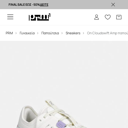
FINAL SALE ΕΩΣ -50%
ΔΕΙΤΕ
Premium brands >
PRM
Γυναικεία
Παπούτσια
Sneakers