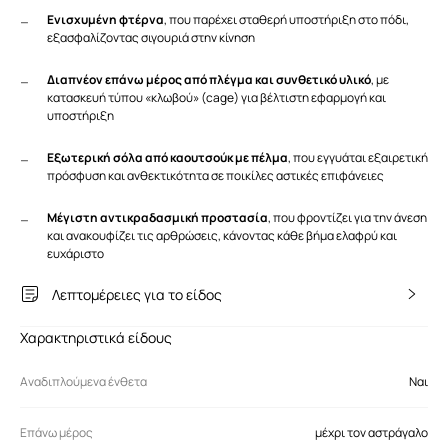
Ενισχυμένη φτέρνα
, που παρέχει σταθερή υποστήριξη στο πόδι,
εξασφαλίζοντας σιγουριά στην κίνηση
Διαπνέον επάνω μέρος από πλέγμα και συνθετικό υλικό
, με
κατασκευή τύπου «κλωβού» (cage) για βέλτιστη εφαρμογή και
υποστήριξη
Εξωτερική σόλα από καουτσούκ με πέλμα
, που εγγυάται εξαιρετική
πρόσφυση και ανθεκτικότητα σε ποικίλες αστικές επιφάνειες
Μέγιστη αντικραδασμική προστασία
, που φροντίζει για την άνεση
και ανακουφίζει τις αρθρώσεις, κάνοντας κάθε βήμα ελαφρύ και
ευχάριστο
Λεπτομέρειες για το είδος
Χαρακτηριστικά είδους
Αναδιπλούμενα ένθετα
Ναι
Επάνω μέρος
μέχρι τον αστράγαλο