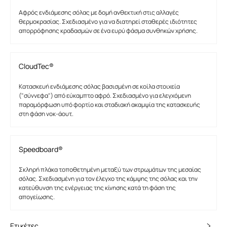
Αφρός ενδιάμεσης σόλας με δομή ανθεκτική στις αλλαγές
θερμοκρασίας. Σχεδιασμένο για να διατηρεί σταθερές ιδιότητες
απορρόφησης κραδασμών σε ένα ευρύ φάσμα συνθηκών χρήσης.
CloudTec®
Κατασκευή ενδιάμεσης σόλας βασισμένη σε κοίλα στοιχεία
("σύννεφα") από εύκαμπτο αφρό. Σχεδιασμένο για ελεγχόμενη
παραμόρφωση υπό φορτίο και σταδιακή ακαμψία της κατασκευής
στη φάση νοκ-άουτ.
Speedboard®
Σκληρή πλάκα τοποθετημένη μεταξύ των στρωμάτων της μεσαίας
σόλας. Σχεδιασμένη για τον έλεγχο της κάμψης της σόλας και την
κατεύθυνση της ενέργειας της κίνησης κατά τη φάση της
απογείωσης.
Ετικέτες