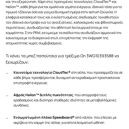
και την εξερεύνηση. Χάρη στις προηγμένες τεχνολογίες CloudTec® και
Helion™, κάθε βήμα γίνεται ομαλό και γεμάτο ενέργεια, ιδανικό τόσο για το
πρωινό τζόκινγκ όσο και για μια δυναμική ημέρα στην αστική ζούγκλα. Η
ελαφριά κατασκευή τους και ο εκλεπτυσμένος σχεδιασμός τα καθιστούν
τον ιδανικό σύντροφο για τις ανοιξιάτικες, καλοκαιρινές και φθινοπωρινές
περιπέτειες, συνδυάζοντας την αθλητική λειτουργικότητα με την
κομψότητα. Στην PRM, εκτιμούμε τα σχέδια που συνδυάζουν αρμονικά την
καινοτομία με το διαχρονικό στυλ, επιτρέποντας την έκφραση της
ατομικότητας χωρίς συμβιβασμούς.
Τι κάνει τα μπεζ παπούτσια για τρέξιμο On 3WG10393588 να
ξεχωρίζουν;
Καινοτόμα τεχνολογία CloudTec®
στη σόλα, που προσαρμόζεται σε
κάθε βήμα, προσφέροντας δυναμική αντικραδασμική προστασία και
επιστροφή ενέργειας
Αφρός Helion™ διπλής πυκνότητας
, που απορροφά τους
κραδασμούς και διατηρεί σταθερές ιδιότητες σε μεταβαλλόμενες
συνθήκες
Ενσωματωμένη πλάκα Speedboard®
από νάιλον, που ελέγχει με
ακρίβεια την κάμψη της σόλας για αποτελεσματική ώθηση