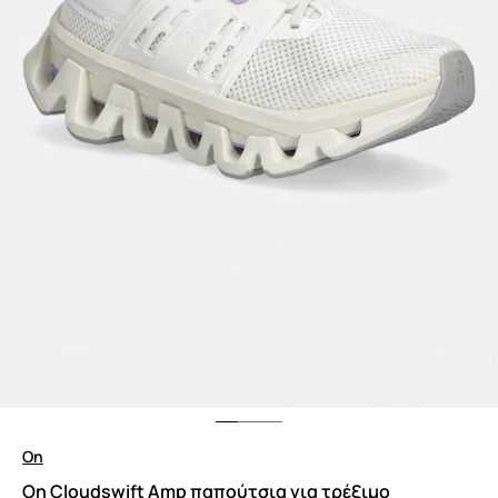
On
On Cloudswift Amp παπούτσια για τρέξιμο