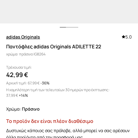
adidas Originals
5.0
Παντόφλες adidas Originals ADILETTE 22
χρώμα: πράσινο IG8264
Τρέχουσα τιμή:
42,99 €
Αρχική τιμή:
67,99 €
-36%
Η χαμηλότερη τιμή των τελευταίων 30 ημερών προ έκπτωσης:
37,99 €
 +14%
Χρώμα:
πράσινο
Το προϊόν δεν είναι πλέον διαθέσιμο
Δυστυχώς κάποιος σας πρόλαβε, αλλά μπορεί να σας αρέσουν
άλλα προϊόντα από την προσφορά μας.