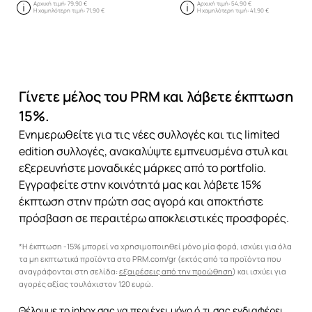
Αρχική τιμή:
79,90 €
Αρχική τιμή:
54,90 €
Η χαμηλότερη τιμή:
71,90 €
Η χαμηλότερη τιμή:
41,90 €
Γίνετε μέλος του PRM και λάβετε έκπτωση
15%.
Ενημερωθείτε για τις νέες συλλογές και τις limited
edition συλλογές, ανακαλύψτε εμπνευσμένα στυλ και
εξερευνήστε μοναδικές μάρκες από το portfolio.
Εγγραφείτε στην κοινότητά μας και λάβετε 15%
έκπτωση στην πρώτη σας αγορά και αποκτήστε
πρόσβαση σε περαιτέρω αποκλειστικές προσφορές.
*Η έκπτωση -15% μπορεί να χρησιμοποιηθεί μόνο μία φορά, ισχύει για όλα
τα μη εκπτωτικά προϊόντα στο PRM.com/gr (εκτός από τα προϊόντα που
αναγράφονται στη σελίδα:
εξαιρέσεις από την προώθηση
) και ισχύει για
αγορές αξίας τουλάχιστον 120 ευρώ.
Θέλουμε το inbox σας να περιέχει μόνο ό,τι σας ενδιαφέρει.