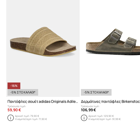
-16%
-5% ΣΤΟ ΚΑΛΑΘΙ*
-5% ΣΤΟ ΚΑΛΑΘΙ*
Παντόφλες σουέτ adidas Originals Adilette Rs
Τρέχουσα τιμή:
Τρέχουσα τιμή:
59,90 €
106,99 €
Αρχική τιμή:
79,90 €
Αρχική τιμή:
129,90 €
Η χαμηλότερη τιμή:
71,90 €
Η χαμηλότερη τιμή:
91,99 €