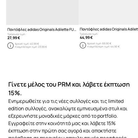
Παντόφλες adidas Originals Adilet
Παντόφλες adidas Originals Adilette FU8298
Τρέχουσα τιμή:
Τρέχουσα τιμή:
44,99 €
27,99 €
Αρχική τιμή:
69,90 €
Αρχική τιμή:
40,99 €
Η χαμηλότερη τιμή:
44,90 €
Η χαμηλότερη τιμή:
23,99 €
Γίνετε μέλος του PRM και λάβετε έκπτωση
15%.
Ενημερωθείτε για τις νέες συλλογές και τις limited
edition συλλογές, ανακαλύψτε εμπνευσμένα στυλ και
εξερευνήστε μοναδικές μάρκες από το portfolio.
Εγγραφείτε στην κοινότητά μας και λάβετε 15%
έκπτωση στην πρώτη σας αγορά και αποκτήστε