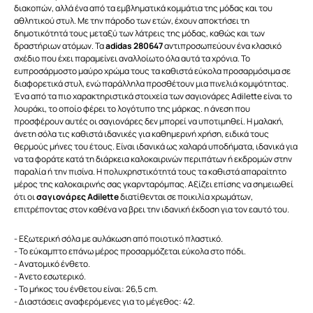
διακοπών, αλλά ένα από τα εμβληματικά κομμάτια της μόδας και του
αθλητικού στυλ. Με την πάροδο των ετών, έχουν αποκτήσει τη
δημοτικότητά τους μεταξύ των λάτρεις της μόδας, καθώς και των
δραστήριων ατόμων. Τα
adidas 280647
αντιπροσωπεύουν ένα κλασικό
σχέδιο που έχει παραμείνει αναλλοίωτο όλα αυτά τα χρόνια. Το
ευπροσάρμοστο μαύρο χρώμα τους τα καθιστά εύκολα προσαρμόσιμα σε
διαφορετικά στυλ, ενώ παράλληλα προσθέτουν μια πινελιά κομψότητας.
Ένα από τα πιο χαρακτηριστικά στοιχεία των σαγιονάρες Adilette είναι το
λουράκι, το οποίο φέρει το λογότυπο της μάρκας. η άνεση που
προσφέρουν αυτές οι σαγιονάρες δεν μπορεί να υποτιμηθεί. Η μαλακή,
άνετη σόλα τις καθιστά ιδανικές για καθημερινή χρήση, ειδικά τους
θερμούς μήνες του έτους. Είναι ιδανικά ως χαλαρά υποδήματα, ιδανικά για
να τα φοράτε κατά τη διάρκεια καλοκαιρινών περιπάτων ή εκδρομών στην
παραλία ή την πισίνα. Η πολυχρηστικότητά τους τα καθιστά απαραίτητο
μέρος της καλοκαιρινής σας γκαρνταρόμπας. Αξίζει επίσης να σημειωθεί
ότι οι
σαγιονάρες Adilette
διατίθενται σε ποικιλία χρωμάτων,
επιτρέποντας στον καθένα να βρει την ιδανική έκδοση για τον εαυτό του.
- Εξωτερική σόλα με αυλάκωση από ποιοτικό πλαστικό.
- Το εύκαμπτο επάνω μέρος προσαρμόζεται εύκολα στο πόδι.
- Ανατομικό ένθετο.
- Άνετο εσωτερικό.
- Το μήκος του ένθετου είναι: 26,5 cm.
- Διαστάσεις αναφερόμενες για το μέγεθος: 42.