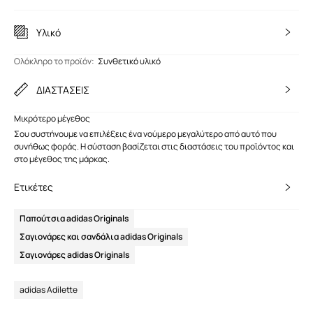
Υλικό
Ολόκληρο το προϊόν
:
Συνθετικό υλικό
ΔΙΑΣΤΑΣΕΙΣ
Μικρότερο μέγεθος
Σου συστήνουμε να επιλέξεις ένα νούμερο μεγαλύτερο από αυτό που
συνήθως φοράς. Η σύσταση βασίζεται στις διαστάσεις του προϊόντος και
στο μέγεθος της μάρκας.
Ετικέτες
Παπούτσια adidas Originals
Σαγιονάρες και σανδάλια adidas Originals
Σαγιονάρες adidas Originals
adidas Adilette