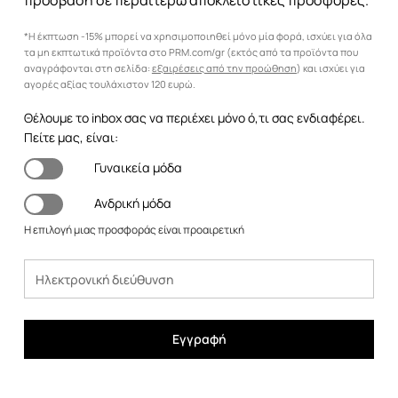
πρόσβαση σε περαιτέρω αποκλειστικές προσφορές.
*Η έκπτωση -15% μπορεί να χρησιμοποιηθεί μόνο μία φορά, ισχύει για όλα
τα μη εκπτωτικά προϊόντα στο PRM.com/gr (εκτός από τα προϊόντα που
αναγράφονται στη σελίδα:
εξαιρέσεις από την προώθηση
) και ισχύει για
αγορές αξίας τουλάχιστον 120 ευρώ.
Θέλουμε το inbox σας να περιέχει μόνο ό,τι σας ενδιαφέρει.
Πείτε μας, είναι:
Γυναικεία μόδα
Ανδρική μόδα
Η επιλογή μιας προσφοράς είναι προαιρετική
Εγγραφή