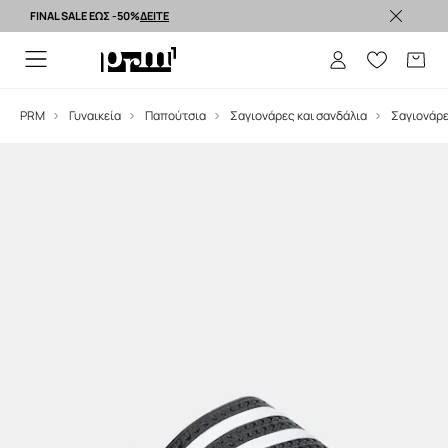
FINAL SALE ΕΩΣ -50%
ΔΕΙΤΕ
Premium brands >
PRM
Γυναικεία
Παπούτσια
Σαγιονάρες και σανδάλια
Σαγιονάρ