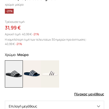
χρώμα: μαύρο
-21%
Τρέχουσα τιμή:
31,99 €
Αρχική τιμή:
40,99 €
-21%
Η χαμηλότερη τιμή των τελευταίων 30 ημερών προ έκπτωσης:
40,99 €
 -21%
Χρώμα:
μαύρο
Πίνακας μεγέθους
Επιλογή μεγέθους