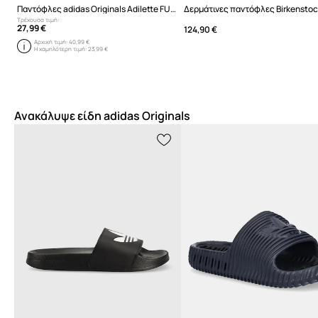
Παντόφλες adidas Originals Adilette FU8298
Τρέχουσα τιμή:
27,99 €
124,90 €
Αρχική τιμή:
40,99 €
Η χαμηλότερη τιμή:
23,99 €
Ανακάλυψε είδη adidas Originals