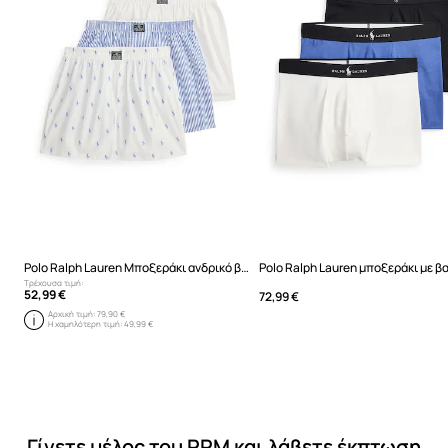
Polo Ralph Lauren Μποξεράκι ανδρικό βαμβακερό 3-pack
Τρέχουσα τιμή:
52,99 €
72,99 €
Αρχική τιμή:
79,90 €
Η χαμηλότερη τιμή:
49,99 €
Γίνετε μέλος του PRM και λάβετε έκπτωση