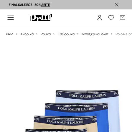
FINAL SALE ΕΩΣ -50%
ΔΕΙΤΕ
Premium brands >
PRM
Ανδρικά
Ρούχα
Εσώρουχα
Μπόξερ και σλιπ