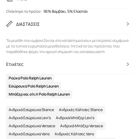
Ολόκληρο το προϊόν
:
95% Βαμβάκι, 5% Ελαστάν
ΔΙΑΣΤΑΣΕΙΣ
Τα μεγέθη που εμφανίζονται στο κατάστημα έχουν μετατραπεί σύμφωνα
με το τυπικό ευρωπαϊκό μεγεθολόγιο. Η ετικέτα του προϊόντος που
παραδόθηκε φέρει την αρχική σήμανση του κατασκευαστή.
Ετικέτες
Ρούχα Polo Ralph Lauren
Εσώρουχα Polo Ralph Lauren
Μπόξερ και σλιπ Polo Ralph Lauren
Ανδρικά Εσώρουχα Stance
Ανδρικές Κάλτσες Stance
Ανδρικά Εσώρουχα Levi's
Ανδρικά Μπόξερ Levi's
Ανδρικά Εσώρουχα Versace
Ανδρικά Μπόξερ Versace
Ανδρικά Εσώρουχα Vans
Ανδρικές Κάλτσες Vans