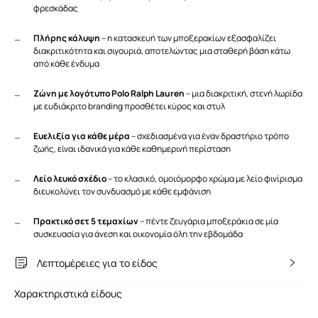
φρεσκάδας
Πλήρης κάλυψη
– η κατασκευή των μποξερακίων εξασφαλίζει
διακριτικότητα και σιγουριά, αποτελώντας μια σταθερή βάση κάτω
από κάθε ένδυμα
Ζώνη με λογότυπο Polo Ralph Lauren
– μια διακριτική, στενή λωρίδα
με ευδιάκριτο branding προσθέτει κύρος και στυλ
Ευελιξία για κάθε μέρα
– σχεδιασμένα για έναν δραστήριο τρόπο
ζωής, είναι ιδανικά για κάθε καθημερινή περίσταση
Λείο λευκό σχέδιο
– το κλασικό, ομοιόμορφο χρώμα με λείο φινίρισμα
διευκολύνει τον συνδυασμό με κάθε εμφάνιση
Πρακτικό σετ 5 τεμαχίων
– πέντε ζευγάρια μποξεράκια σε μία
συσκευασία για άνεση και οικονομία όλη την εβδομάδα
Λεπτομέρειες για το είδος
Χαρακτηριστικά είδους