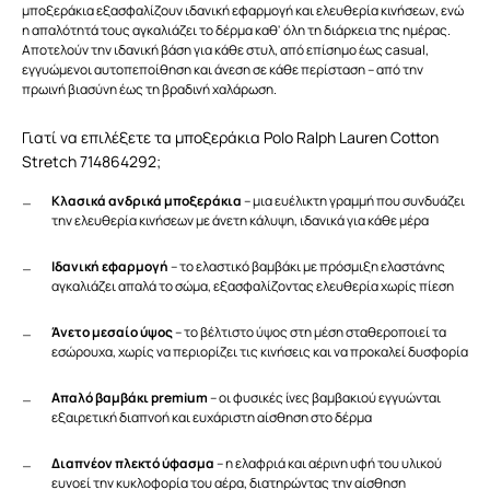
μποξεράκια εξασφαλίζουν ιδανική εφαρμογή και ελευθερία κινήσεων, ενώ
η απαλότητά τους αγκαλιάζει το δέρμα καθ' όλη τη διάρκεια της ημέρας.
Αποτελούν την ιδανική βάση για κάθε στυλ, από επίσημο έως casual,
εγγυώμενοι αυτοπεποίθηση και άνεση σε κάθε περίσταση – από την
πρωινή βιασύνη έως τη βραδινή χαλάρωση.
Γιατί να επιλέξετε τα μποξεράκια Polo Ralph Lauren Cotton
Stretch 714864292;
Κλασικά ανδρικά μποξεράκια
– μια ευέλικτη γραμμή που συνδυάζει
την ελευθερία κινήσεων με άνετη κάλυψη, ιδανικά για κάθε μέρα
Ιδανική εφαρμογή
– το ελαστικό βαμβάκι με πρόσμιξη ελαστάνης
αγκαλιάζει απαλά το σώμα, εξασφαλίζοντας ελευθερία χωρίς πίεση
Άνετο μεσαίο ύψος
– το βέλτιστο ύψος στη μέση σταθεροποιεί τα
εσώρουχα, χωρίς να περιορίζει τις κινήσεις και να προκαλεί δυσφορία
Απαλό βαμβάκι premium
– οι φυσικές ίνες βαμβακιού εγγυώνται
εξαιρετική διαπνοή και ευχάριστη αίσθηση στο δέρμα
Διαπνέον πλεκτό ύφασμα
– η ελαφριά και αέρινη υφή του υλικού
ευνοεί την κυκλοφορία του αέρα, διατηρώντας την αίσθηση