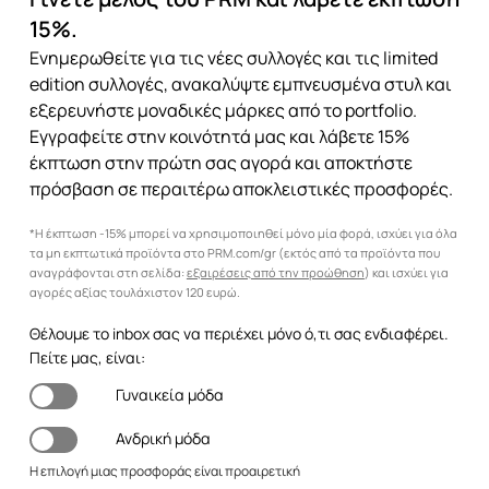
15%.
Ενημερωθείτε για τις νέες συλλογές και τις limited
edition συλλογές, ανακαλύψτε εμπνευσμένα στυλ και
εξερευνήστε μοναδικές μάρκες από το portfolio.
Εγγραφείτε στην κοινότητά μας και λάβετε 15%
έκπτωση στην πρώτη σας αγορά και αποκτήστε
πρόσβαση σε περαιτέρω αποκλειστικές προσφορές.
*Η έκπτωση -15% μπορεί να χρησιμοποιηθεί μόνο μία φορά, ισχύει για όλα
τα μη εκπτωτικά προϊόντα στο PRM.com/gr (εκτός από τα προϊόντα που
αναγράφονται στη σελίδα:
εξαιρέσεις από την προώθηση
) και ισχύει για
αγορές αξίας τουλάχιστον 120 ευρώ.
Θέλουμε το inbox σας να περιέχει μόνο ό,τι σας ενδιαφέρει.
Πείτε μας, είναι:
Γυναικεία μόδα
Ανδρική μόδα
Η επιλογή μιας προσφοράς είναι προαιρετική