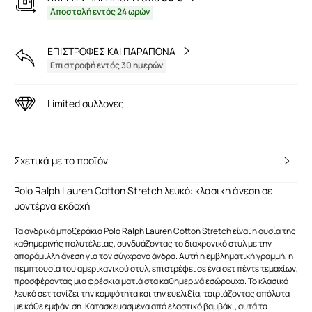
Αποστολή εντός 24 ωρών
ΕΠΙΣΤΡΟΦΕΣ ΚΑΙ ΠΑΡΑΠΟΝΑ
Επιστροφή εντός 30 ημερών
Limited συλλογές
Σχετικά με το προϊόν
Polo Ralph Lauren Cotton Stretch λευκό: κλασική άνεση σε
μοντέρνα εκδοχή
Τα ανδρικά μποξεράκια Polo Ralph Lauren Cotton Stretch είναι η ουσία της
καθημερινής πολυτέλειας, συνδυάζοντας το διαχρονικό στυλ με την
απαράμιλλη άνεση για τον σύγχρονο άνδρα. Αυτή η εμβληματική γραμμή, η
πεμπτουσία του αμερικανικού στυλ, επιστρέφει σε ένα σετ πέντε τεμαχίων,
προσφέροντας μια φρέσκια ματιά στα καθημερινά εσώρουχα. Το κλασικό
λευκό σετ τονίζει την κομψότητα και την ευελιξία, ταιριάζοντας απόλυτα
με κάθε εμφάνιση. Κατασκευασμένα από ελαστικό βαμβάκι, αυτά τα