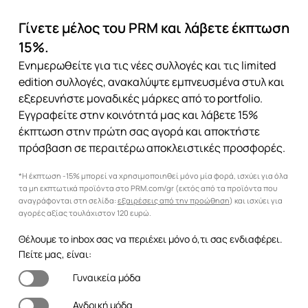
Γίνετε μέλος του PRM και λάβετε έκπτωση
15%.
Ενημερωθείτε για τις νέες συλλογές και τις limited
edition συλλογές, ανακαλύψτε εμπνευσμένα στυλ και
εξερευνήστε μοναδικές μάρκες από το portfolio.
Εγγραφείτε στην κοινότητά μας και λάβετε 15%
έκπτωση στην πρώτη σας αγορά και αποκτήστε
πρόσβαση σε περαιτέρω αποκλειστικές προσφορές.
*Η έκπτωση -15% μπορεί να χρησιμοποιηθεί μόνο μία φορά, ισχύει για όλα
τα μη εκπτωτικά προϊόντα στο PRM.com/gr (εκτός από τα προϊόντα που
αναγράφονται στη σελίδα:
εξαιρέσεις από την προώθηση
) και ισχύει για
αγορές αξίας τουλάχιστον 120 ευρώ.
Θέλουμε το inbox σας να περιέχει μόνο ό,τι σας ενδιαφέρει.
Πείτε μας, είναι:
Γυναικεία μόδα
Ανδρική μόδα