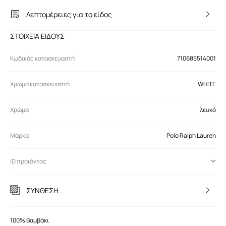
Λεπτομέρειες για το είδος
ΣΤΟΙΧΕΙΑ ΕΙΔΟΥΣ
Κωδικός κατασκευαστή
710685514001
Χρώμα κατασκευαστή
WHITE
Χρώμα
λευκό
Μάρκα
Polo Ralph Lauren
ID προϊόντος
ΣΥΝΘΕΣΗ
100% Βαμβάκι