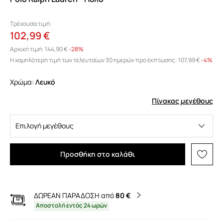
Τρέχουσα τιμή:
102,99 €
Αρχική τιμή:
144,90 €
-28%
Η χαμηλότερη τιμή των τελευταίων 30 ημερών προ έκπτωσης:
107,99 €
 -4%
Χρώμα:
λευκό
Πίνακας μεγέθους
Επιλογή μεγέθους
Προσθήκη στο καλάθι
ΔΩΡΕΑΝ ΠΑΡΑΔΟΣΗ από
80 €
Αποστολή εντός 24 ωρών