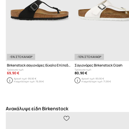
-5% ΣΤΟ ΚΑΛΑΘΙ*
-10% ΣΤΟ ΚΑΛΑΘΙ*
Birkenstock σαγιονάρες δίχαλο Επίπεδο τακούνι
Σαγιονάρες Birkenstock Gizeh
Τρέχουσα τιμή:
Τρέχουσα τιμή:
69,90 €
80,90 €
Αρχική τιμή:
99,90 €
Αρχική τιμή:
89,90 €
Η χαμηλότερη τιμή:
76,99 €
Η χαμηλότερη τιμή:
71,99 €
Ανακάλυψε είδη Birkenstock