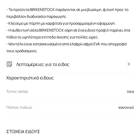
- Τα προϊόντα BIRKENSTOCK παράγονται σε μια βιώσιμη, φιλική προς το
περιβάλλον διαδικασία παραγωγής.
- Κλείσιμο με πόρπη με καρφίτσα για προσαρμοσμένη εφαρμογή.
- Η αυθεντική σόλα BIRKENSTOCK χάρη σε ένα ειδικό προφίλ παρέχει στα
πόδια το υψηλότερο επίπεδο άνεσης για πολλές ώρες.
- Mοντέλο είναι κατασκευασμένο από ελαφρύ αφρό EVA που απορροφά
τους κραδασμούς.
Λεπτομέρειες για το είδος
Χαρακτηριστικά είδους
Τύπος σόλας
ίσια
Πλάτος ποδιού
κανονικό
ΣΤΟΙΧΕΙΑ ΕΙΔΟΥΣ