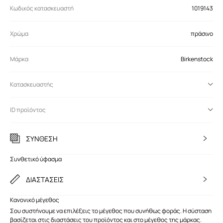
Κωδικός κατασκευαστή
1019143
Χρώμα
πράσινο
Μάρκα
Birkenstock
Κατασκευαστής
ID προϊόντος
ΣΥΝΘΕΣΗ
Συνθετικό ύφασμα
ΔΙΑΣΤΑΣΕΙΣ
Κανονικό μέγεθος
Σου συστήνουμε να επιλέξεις το μέγεθος που συνήθως φοράς. Η σύσταση
βασίζεται στις διαστάσεις του προϊόντος και στο μέγεθος της μάρκας.