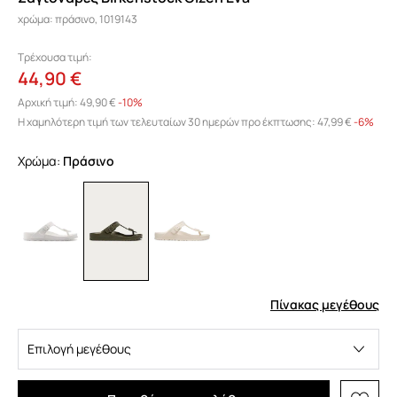
χρώμα: πράσινο, 1019143
Τρέχουσα τιμή:
44,90 €
Αρχική τιμή:
49,90 €
-10%
Η χαμηλότερη τιμή των τελευταίων 30 ημερών προ έκπτωσης:
47,99 €
 -6%
Χρώμα:
πράσινο
Πίνακας μεγέθους
Επιλογή μεγέθους