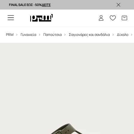
FINAL SALE ΕΩΣ -50%
ΔΕΙΤΕ
Premium brands >
PRM
Γυναικεία
Παπούτσια
Σαγιονάρες και σανδάλια
Δίχαλο