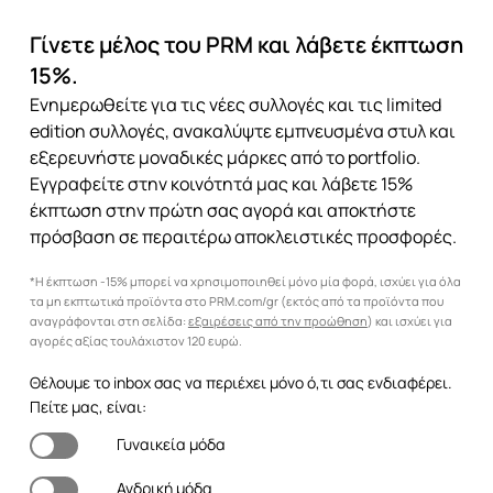
Γίνετε μέλος του PRM και λάβετε έκπτωση
15%.
Ενημερωθείτε για τις νέες συλλογές και τις limited
edition συλλογές, ανακαλύψτε εμπνευσμένα στυλ και
εξερευνήστε μοναδικές μάρκες από το portfolio.
Εγγραφείτε στην κοινότητά μας και λάβετε 15%
έκπτωση στην πρώτη σας αγορά και αποκτήστε
πρόσβαση σε περαιτέρω αποκλειστικές προσφορές.
*Η έκπτωση -15% μπορεί να χρησιμοποιηθεί μόνο μία φορά, ισχύει για όλα
τα μη εκπτωτικά προϊόντα στο PRM.com/gr (εκτός από τα προϊόντα που
αναγράφονται στη σελίδα:
εξαιρέσεις από την προώθηση
) και ισχύει για
αγορές αξίας τουλάχιστον 120 ευρώ.
Θέλουμε το inbox σας να περιέχει μόνο ό,τι σας ενδιαφέρει.
Πείτε μας, είναι:
Γυναικεία μόδα
Ανδρική μόδα