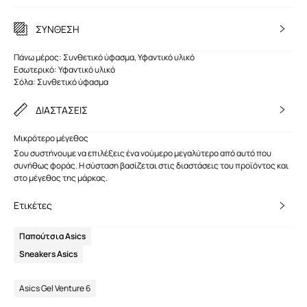
ΣΥΝΘΕΣΗ
Πάνω μέρος: Συνθετικό ύφασμα, Υφαντικό υλικό
Εσωτερικό: Υφαντικό υλικό
Σόλα: Συνθετικό ύφασμα
ΔΙΑΣΤΑΣΕΙΣ
Μικρότερο μέγεθος
Σου συστήνουμε να επιλέξεις ένα νούμερο μεγαλύτερο από αυτό που
συνήθως φοράς. Η σύσταση βασίζεται στις διαστάσεις του προϊόντος και
στο μέγεθος της μάρκας.
Ετικέτες
Παπούτσια Asics
Sneakers Asics
Asics Gel Venture 6