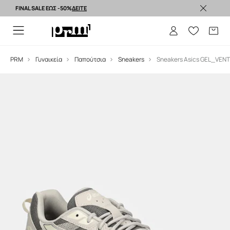
FINAL SALE ΕΩΣ -50%
ΔΕΙΤΕ
Premium brands >
PRM
Γυναικεία
Παπούτσια
Sneakers
Sneakers Asics GEL_VEN