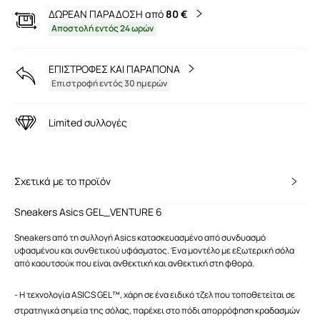
ΔΩΡΕΑΝ ΠΑΡΑΔΟΣΗ από
80 €
Αποστολή εντός 24 ωρών
ΕΠΙΣΤΡΟΦΕΣ ΚΑΙ ΠΑΡΑΠΟΝΑ
Επιστροφή εντός 30 ημερών
Limited συλλογές
Σχετικά με το προϊόν
Sneakers Asics GEL_VENTURE 6
Sneakers από τη συλλογή Asics κατασκευασμένο από συνδυασμό
υφασμένου και συνθετικού υφάσματος. Ένα μοντέλο με εξωτερική σόλα
από καουτσούκ που είναι ανθεκτική και ανθεκτική στη φθορά.
- Η τεχνολογία ASICS GEL™, χάρη σε ένα ειδικό τζελ που τοποθετείται σε
στρατηγικά σημεία της σόλας, παρέχει στο πόδι απορρόφηση κραδασμών