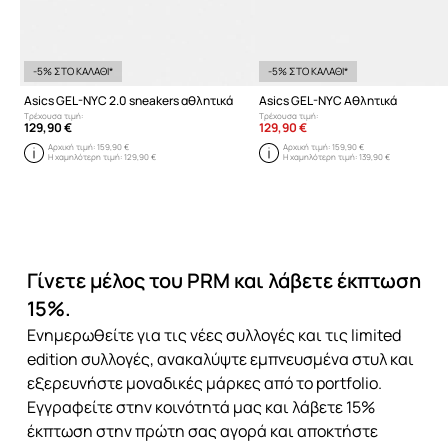
-5% ΣΤΟ ΚΑΛΑΘΙ*
-5% ΣΤΟ ΚΑΛΑΘΙ*
Asics GEL-NYC 2.0 sneakers αθλητικά
Asics GEL-NYC Αθλητικά
Τρέχουσα τιμή:
Τρέχουσα τιμή:
129,90 €
129,90 €
Αρχική τιμή:
159,90 €
Αρχική τιμή:
159,90 €
Η χαμηλότερη τιμή:
129,90 €
Η χαμηλότερη τιμή:
139,90 €
Γίνετε μέλος του PRM και λάβετε έκπτωση
15%.
Ενημερωθείτε για τις νέες συλλογές και τις limited
edition συλλογές, ανακαλύψτε εμπνευσμένα στυλ και
εξερευνήστε μοναδικές μάρκες από το portfolio.
Εγγραφείτε στην κοινότητά μας και λάβετε 15%
έκπτωση στην πρώτη σας αγορά και αποκτήστε