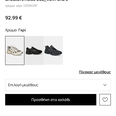
χρώμα: γκρι, 1203A297
92,99 €
Χρώμα:
γκρί
Πίνακας μεγέθους
Επιλογή μεγέθους
Προσθήκη στο καλάθι