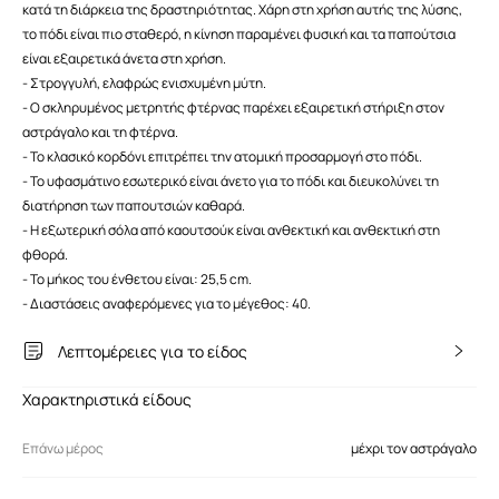
κατά τη διάρκεια της δραστηριότητας. Χάρη στη χρήση αυτής της λύσης,
το πόδι είναι πιο σταθερό, η κίνηση παραμένει φυσική και τα παπούτσια
είναι εξαιρετικά άνετα στη χρήση.
- Στρογγυλή, ελαφρώς ενισχυμένη μύτη.
- Ο σκληρυμένος μετρητής φτέρνας παρέχει εξαιρετική στήριξη στον
αστράγαλο και τη φτέρνα.
- Το κλασικό κορδόνι επιτρέπει την ατομική προσαρμογή στο πόδι.
- Το υφασμάτινο εσωτερικό είναι άνετο για το πόδι και διευκολύνει τη
διατήρηση των παπουτσιών καθαρά.
- Η εξωτερική σόλα από καουτσούκ είναι ανθεκτική και ανθεκτική στη
φθορά.
- Το μήκος του ένθετου είναι: 25,5 cm.
- Διαστάσεις αναφερόμενες για το μέγεθος: 40.
Λεπτομέρειες για το είδος
Χαρακτηριστικά είδους
Επάνω μέρος
μέχρι τον αστράγαλο