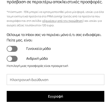
πρόσβαση σε περαιτέρω αποκλειστικές προσφορές.
*Η έκπτωση -15% μπορεί να χρησιμοποιηθεί μόνο μία φορά, ισχύει για όλα
τα μη εκπτωτικά προϊόντα στο PRM.com/gr (εκτός από τα προϊόντα που
αναγράφονται στη σελίδα:
εξαιρέσεις από την προώθηση
) και ισχύει για
αγορές αξίας τουλάχιστον 120 ευρώ.
Θέλουμε το inbox σας να περιέχει μόνο ό,τι σας ενδιαφέρει.
Πείτε μας, είναι:
Γυναικεία μόδα
Ανδρική μόδα
Η επιλογή μιας προσφοράς είναι προαιρετική
Εγγραφή