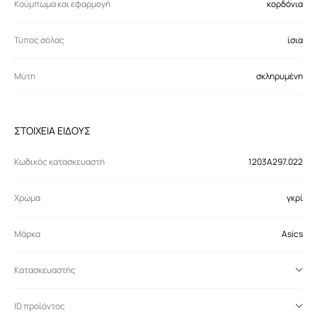
Κούμπωμα και εφαρμογή
κορδόνια
Τύπος σόλας
ίσια
Μύτη
σκληρυμένη
ΣΤΟΙΧΕΙΑ ΕΙΔΟΥΣ
Κωδικός κατασκευαστή
1203A297.022
Χρώμα
γκρί
Μάρκα
Asics
Κατασκευαστής
ID προϊόντος