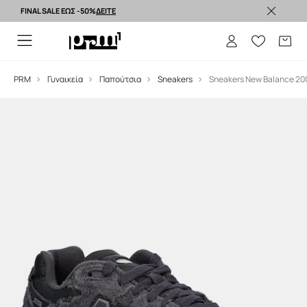
FINAL SALE ΕΩΣ -50%
ΔΕΙΤΕ
Premium brands >
PRM
Γυναικεία
Παπούτσια
Sneakers