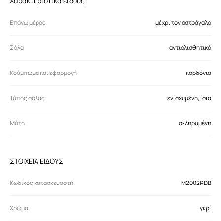
Χαρακτηριστικά είδους
Επάνω μέρος
μέχρι τον αστράγαλο
Σόλα
αντιολισθητικό
Κούμπωμα και εφαρμογή
κορδόνια
Τύπος σόλας
ενισχυμένη, ίσια
Μύτη
σκληρυμένη
ΣΤΟΙΧΕΙΑ ΕΙΔΟΥΣ
Κωδικός κατασκευαστή
M2002RDB
Χρώμα
γκρί