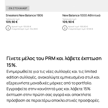
-5% ΣΤΟ ΚΑΛΑΘΙ*
Sneakers New Balance 1906
New Balance 1000 Αθλητικά
Τρέχουσα τιμή:
Τρέχουσα τιμή:
109,90 €
109,90 €
Αρχική τιμή:
159,90 €
Αρχική τιμή:
169,90 €
Η χαμηλότερη τιμή:
104,99 €
Η χαμηλότερη τιμή:
97,99 €
Γίνετε μέλος του PRM και λάβετε έκπτωση
15%.
Ενημερωθείτε για τις νέες συλλογές και τις limited
edition συλλογές, ανακαλύψτε εμπνευσμένα στυλ και
εξερευνήστε μοναδικές μάρκες από το portfolio.
Εγγραφείτε στην κοινότητά μας και λάβετε 15%
έκπτωση στην πρώτη σας αγορά και αποκτήστε
πρόσβαση σε περαιτέρω αποκλειστικές προσφορές.