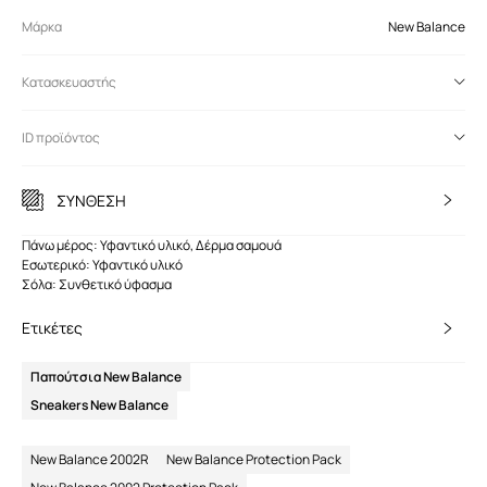
Μάρκα
New Balance
Κατασκευαστής
ID προϊόντος
ΣΥΝΘΕΣΗ
Πάνω μέρος: Υφαντικό υλικό, Δέρμα σαμουά
Εσωτερικό: Υφαντικό υλικό
Σόλα: Συνθετικό ύφασμα
Ετικέτες
Παπούτσια New Balance
Sneakers New Balance
New Balance 2002R
New Balance Protection Pack