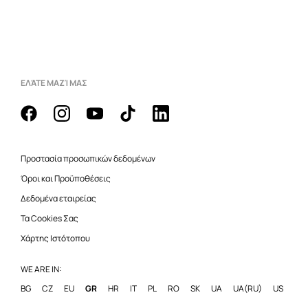
ΕΛΆΤΕ ΜΑΖΊ ΜΑΣ
Προστασία προσωπικών δεδομένων
Όροι και Προϋποθέσεις
Δεδομένα εταιρείας
Τα Cookies Σας
Χάρτης Ιστότοπου
WE ARE IN:
BG
CZ
EU
GR
HR
IT
PL
RO
SK
UA
UA(RU)
US