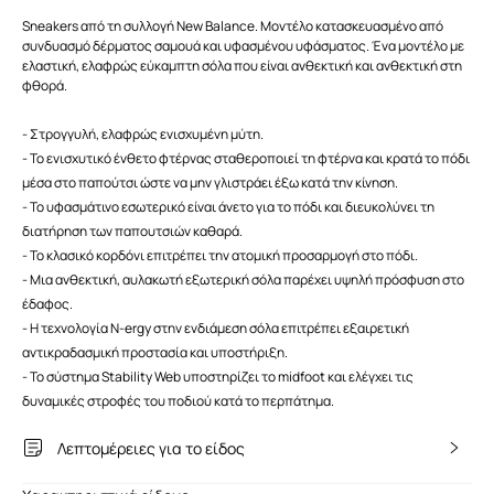
Sneakers από τη συλλογή New Balance. Μοντέλο κατασκευασμένο από
συνδυασμό δέρματος σαμουά και υφασμένου υφάσματος. Ένα μοντέλο με
ελαστική, ελαφρώς εύκαμπτη σόλα που είναι ανθεκτική και ανθεκτική στη
φθορά.
- Στρογγυλή, ελαφρώς ενισχυμένη μύτη.
- Το ενισχυτικό ένθετο φτέρνας σταθεροποιεί τη φτέρνα και κρατά το πόδι
μέσα στο παπούτσι ώστε να μην γλιστράει έξω κατά την κίνηση.
- Το υφασμάτινο εσωτερικό είναι άνετο για το πόδι και διευκολύνει τη
διατήρηση των παπουτσιών καθαρά.
- Το κλασικό κορδόνι επιτρέπει την ατομική προσαρμογή στο πόδι.
- Μια ανθεκτική, αυλακωτή εξωτερική σόλα παρέχει υψηλή πρόσφυση στο
έδαφος.
- Η τεχνολογία N-ergy στην ενδιάμεση σόλα επιτρέπει εξαιρετική
αντικραδασμική προστασία και υποστήριξη.
- Το σύστημα Stability Web υποστηρίζει το midfoot και ελέγχει τις
δυναμικές στροφές του ποδιού κατά το περπάτημα.
Λεπτομέρειες για το είδος