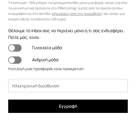
*Η έκπτωση -15% μπορεί να χρησιμοποιηθεί μόνο μία φορά, ισχύει για όλα
τα μη εκπτωτικά προϊόντα στο PRM.com/gr (εκτός από τα προϊόντα που
αναγράφονται στη σελίδα:
εξαιρέσεις από την προώθηση
) και ισχύει για
αγορές αξίας τουλάχιστον 120 ευρώ.
Θέλουμε το inbox σας να περιέχει μόνο ό,τι σας ενδιαφέρει.
Πείτε μας, είναι:
Γυναικεία μόδα
Ανδρική μόδα
Η επιλογή μιας προσφοράς είναι προαιρετική
Εγγραφή