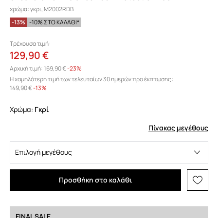
χρώμα: γκρι, M2002RDB
-13%
-10% ΣΤΟ ΚΑΛΑΘΙ*
Τρέχουσα τιμή:
129,90 €
Αρχική τιμή:
169,90 €
-23%
Η χαμηλότερη τιμή των τελευταίων 30 ημερών προ έκπτωσης:
149,90 €
 -13%
Χρώμα:
γκρί
Πίνακας μεγέθους
Επιλογή μεγέθους
Προσθήκη στο καλάθι
FINAL SALE