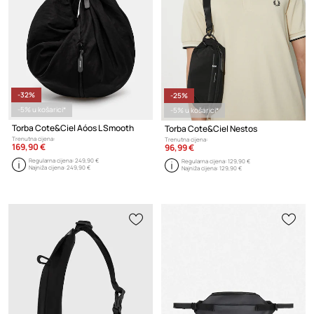
-32%
-25%
-5% u košarici*
-5% u košarici*
Torba Cote&Ciel Aóos L Smooth
Torba Cote&Ciel Nestos
Trenutna cijena:
Trenutna cijena:
169,90 €
96,99 €
Regularna cijena:
249,90 €
Regularna cijena:
129,90 €
Najniža cijena:
249,90 €
Najniža cijena:
129,90 €