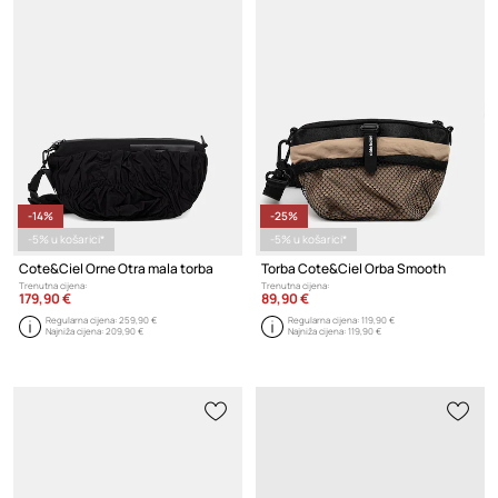
-14%
-25%
-5% u košarici*
-5% u košarici*
Cote&Ciel Orne Otra mala torba
Torba Cote&Ciel Orba Smooth
Trenutna cijena:
Trenutna cijena:
179,90 €
89,90 €
Regularna cijena:
259,90 €
Regularna cijena:
119,90 €
Najniža cijena:
209,90 €
Najniža cijena:
119,90 €