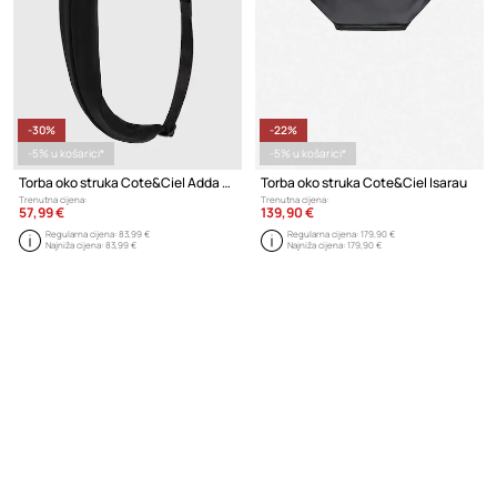
-30%
-22%
-5% u košarici*
-5% u košarici*
Torba oko struka Cote&Ciel Adda Sleek
Torba oko struka Cote&Ciel Isarau
Trenutna cijena:
Trenutna cijena:
57,99 €
139,90 €
Regularna cijena:
83,99 €
Regularna cijena:
179,90 €
Najniža cijena:
83,99 €
Najniža cijena:
179,90 €