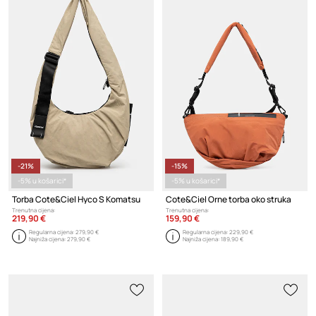
-21%
-15%
-5% u košarici*
-5% u košarici*
Torba Cote&Ciel Hyco S Komatsu
Cote&Ciel Orne torba oko struka
Trenutna cijena:
Trenutna cijena:
219,90 €
159,90 €
Regularna cijena:
279,90 €
Regularna cijena:
229,90 €
Najniža cijena:
279,90 €
Najniža cijena:
189,90 €