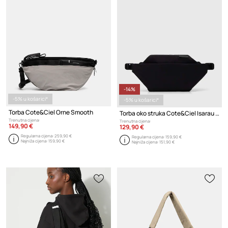
-14%
-5% u košarici*
-5% u košarici*
Torba Cote&Ciel Orne Smooth
Torba oko struka Cote&Ciel Isarau Small Smooth
Trenutna cijena:
Trenutna cijena:
149,90 €
129,90 €
Regularna cijena:
259,90 €
Regularna cijena:
159,90 €
Najniža cijena:
159,90 €
Najniža cijena:
151,90 €