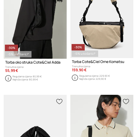
-30%
-30%
-5% u košarici*
-5% u košarici*
Torba Cote&Ciel Orne Komatsu
Torba oko struka Cote&Ciel Adda
Trenutna cijena:
Trenutna cijena:
159,90 €
55,99 €
Regularna cijena:
229,90 €
Regularna cijena:
80,99 €
Najniža cijena:
229,90 €
Najniža cijena:
80,99 €