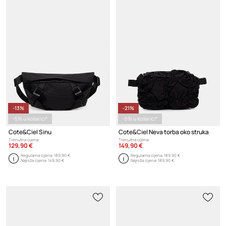
-13%
-21%
-5% u košarici*
-5% u košarici*
Cote&Ciel Sinu
Cote&Ciel Neva torba oko struka
Trenutna cijena:
Trenutna cijena:
129,90 €
149,90 €
Regularna cijena:
189,90 €
Regularna cijena:
189,90 €
Najniža cijena:
149,90 €
Najniža cijena:
189,90 €