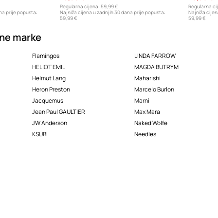
Regularna cijena:
59,99 €
Regularna ci
na prije popusta:
Najniža cijena u zadnjih 30 dana prije popusta:
Najniža cijen
59,99 €
59,99 €
ne marke
Flamingos
LINDA FARROW
HELIOT EMIL
MAGDA BUTRYM
Helmut Lang
Maharishi
Heron Preston
Marcelo Burlon
Jacquemus
Marni
Jean Paul GAULTIER
Max Mara
JW Anderson
Naked Wolfe
KSUBI
Needles