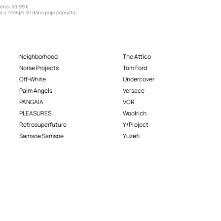
jena:
59,99 €
a u zadnjih 30 dana prije popusta:
Neighborhood
The Attico
Norse Projects
Tom Ford
Off-White
Undercover
Palm Angels
Versace
PANGAIA
VOR
PLEASURES
Woolrich
Retrosuperfuture
Y/Project
Samsoe Samsoe
Yuzefi