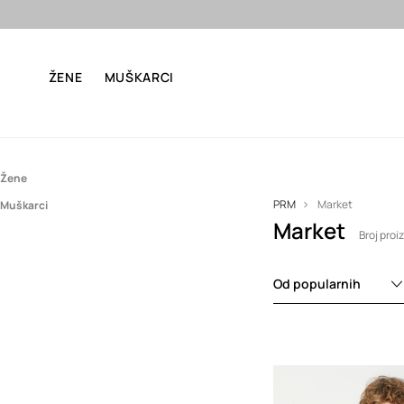
Besp
ŽENE
MUŠKARCI
Žene
PRM
Market
Muškarci
Dodaci
Market
Dodaci
Kape i šeširi
Broj proi
Odjeća
Kape i šeširi
Od popularnih
Hlače
Košulje
Majice i polo majice