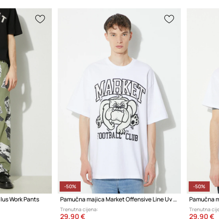
-50%
-50%
lus Work Pants
Pamučna majica Market Offensive Line Uv T-Shirt
Trenutna cijena:
Trenutna cij
29,90 €
29,90 €