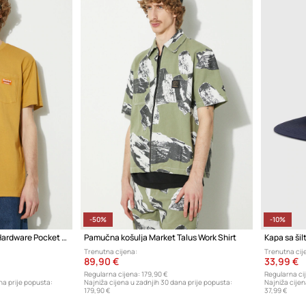
-50%
-10%
Pamučna majica Market Hardware Pocket T-Shirt
Pamučna košulja Market Talus Work Shirt
Trenutna cijena:
Trenutna cij
89,90 €
33,99 €
Regularna cijena:
179,90 €
Regularna ci
na prije popusta:
Najniža cijena u zadnjih 30 dana prije popusta:
Najniža cijen
179,90 €
37,99 €