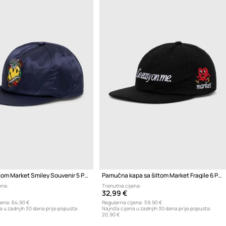
Kapa sa šiltom Market Smiley Souvenir 5 Panel
Pamučna kapa sa šiltom Market Fragile 6 Panel Hat
ena:
Trenutna cijena:
32,99 €
jena:
64,90 €
Regularna cijena:
59,90 €
a u zadnjih 30 dana prije popusta:
Najniža cijena u zadnjih 30 dana prije popusta:
20,90 €