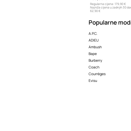
Regularna cijena:
179,90 €
Najniža cijena u zadnjih 30 da
62,90 €
Popularne mod
A.P.C.
ADIEU
Ambush
Bape
Burberry
Coach
Courrèges
Evisu