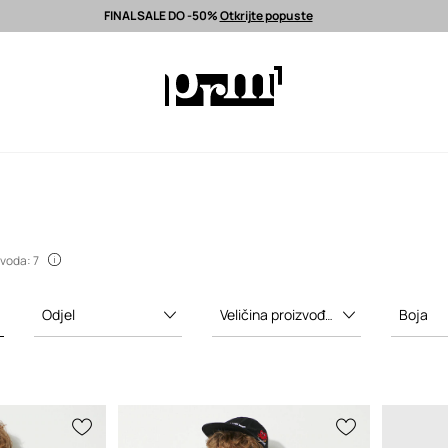
FINAL SALE DO -50%
Otkrijte popuste
latna dostava od 80 EUR >
Odabrane premium modne marke >
FINAL S
zvoda: 7
Odjel
Veličina proizvođača
Boja