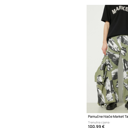
Pamučne hlače Market Ta
Trenutna cijena:
100,99 €