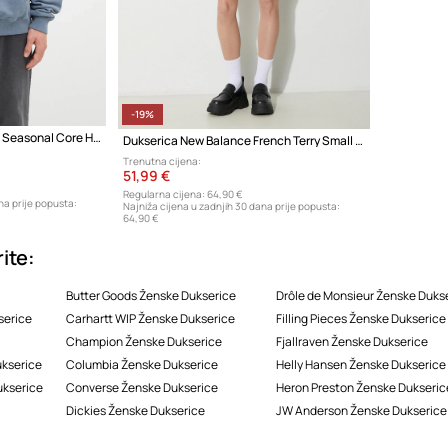
-19%
New Balance Made In Usa Seasonal Core Hoo DTY dukserica sa kapuljačom od pamuka s elastanom za muškarce
Dukserica New Balance French Terry Small Logo Hoodie
Trenutna cijena:
51,99 €
Regularna cijena:
64,90 €
na prije popusta:
Najniža cijena u zadnjih 30 dana prije popusta:
64,90 €
ite:
Butter Goods Ženske Dukserice
Drôle de Monsieur Ženske Duks
serice
Carhartt WIP Ženske Dukserice
Filling Pieces Ženske Dukserice
Champion Ženske Dukserice
Fjallraven Ženske Dukserice
ukserice
Columbia Ženske Dukserice
Helly Hansen Ženske Dukserice
ukserice
Converse Ženske Dukserice
Heron Preston Ženske Dukseric
Dickies Ženske Dukserice
JW Anderson Ženske Dukserice