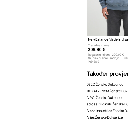
Trenutna cijena:
209,90 €
Regularna cijena:
229,90 €
Najniža cijena u zadnjih 30 da
149,90 €
Također provjer
032C Ženske Dukserice
1017 ALYX 9SM Ženske Duk
A.P.C. Ženske Dukserice
adidas Originals Ženske D
Alpha Industries Ženske D
Aries Ženske Dukserice