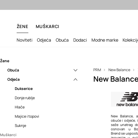
Besp
ŽENE
MUŠKARCI
Noviteti
Odjeća
Obuća
Dodaci
Modne marke
Kolekci
Žene
PRM
New Balance
Obuća
New Balance
Odjeća
Gležnjače
Modne tenisice
Dukserice
Poluvisoke cipele i mokasinke
Donje rublje
Hlače
Majice i topovi
New Balance, a
obuće i odjeće, 
seže unatrag d
Suknje
osnovan u Bos
Brend se uspostav
Muškarci
inovacije u svi