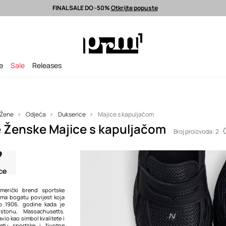
FINAL SALE DO -50%
Otkrijte popuste
latna dostava od 80 EUR >
Odabrane premium modne marke >
FINAL S
je
Sale
Releases
Žene
Odjeća
Dukserice
Majice s kapuljačom
 Ženske Majice s kapuljačom
Broj proizvoda: 2
merički brend sportske
ima bogatu povijest koja
o 1906. godine kada je
tonu, Massachusetts.
io kao simbol kvalitete i
jetu sportske i životne