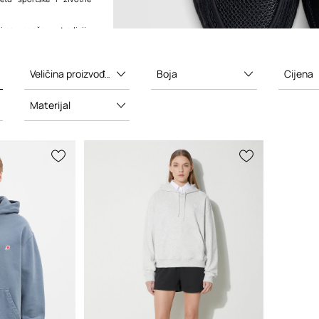
ma snažnu tradiciju
taknutim brendovima i
jučujući Joe Freshgoods,
verthat
i Aimé Leon Dore.
ele su do jedinstvenih i
Veličina proizvođača
Boja
Cijena
rpretacija New Balancovih
a poput
NB 2002
,
NB 327
i
Materijal
končnijih modela New
, slavljen zbog iznimne
čnog dizajna. Serija 990
inonim za Brendovu
i i izradi.
tenisice poznate su po
oj potpori i potpori, što
m izborom među trkačima,
jubljenicima u tenisice.
edanost praktičnim
ješenjima i premium
očituje se u njegovom
nu sportske i životne