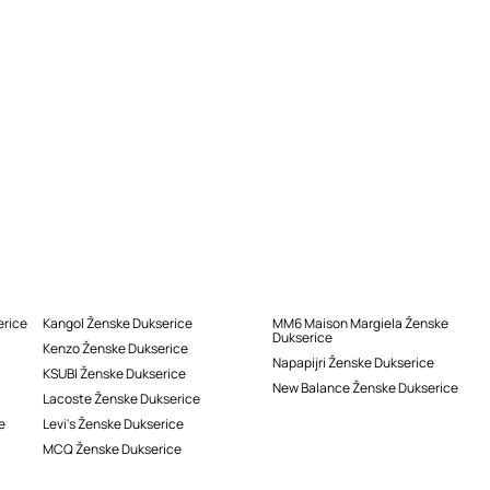
erice
Kangol Ženske Dukserice
MM6 Maison Margiela Ženske
Dukserice
Kenzo Ženske Dukserice
Napapijri Ženske Dukserice
KSUBI Ženske Dukserice
New Balance Ženske Dukserice
Lacoste Ženske Dukserice
e
Levi's Ženske Dukserice
MCQ Ženske Dukserice