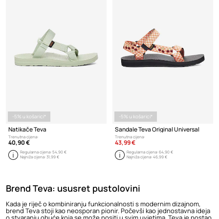
-5% u košarici*
-5% u košarici*
Natikače Teva
Sandale Teva Original Universal
Trenutna cijena:
Trenutna cijena:
40,90 €
43,99 €
Regularna cijena:
54,90 €
Regularna cijena:
64,90 €
Najniža cijena:
31,99 €
Najniža cijena:
46,99 €
Brend Teva: ususret pustolovini
Kada je riječ o kombiniranju funkcionalnosti s modernim dizajnom,
brend Teva stoji kao neosporan pionir. Počevši kao jednostavna ideja
o stvaranju obuće koja se može nositi u svim uvjetima, Teva je postao