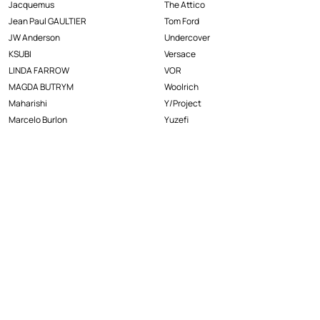
Jacquemus
The Attico
Jean Paul GAULTIER
Tom Ford
JW Anderson
Undercover
KSUBI
Versace
LINDA FARROW
VOR
MAGDA BUTRYM
Woolrich
Maharishi
Y/Project
Marcelo Burlon
Yuzefi