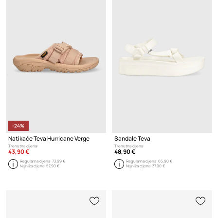
-24%
Natikače Teva Hurricane Verge
Sandale Teva
Trenutna cijena:
Trenutna cijena:
43,90 €
48,90 €
Regularna cijena:
73,99 €
Regularna cijena:
65,90 €
Najniža cijena:
57,90 €
Najniža cijena:
37,90 €