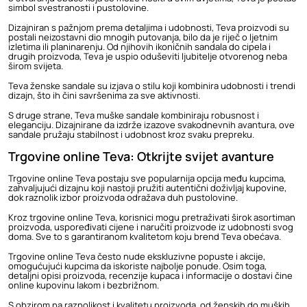
simbol svestranosti i pustolovine.
Dizajniran s pažnjom prema detaljima i udobnosti, Teva proizvodi su
postali neizostavni dio mnogih putovanja, bilo da je riječ o ljetnim
izletima ili planinarenju. Od njihovih ikoničnih sandala do cipela i
drugih proizvoda, Teva je uspio oduševiti ljubitelje otvorenog neba
širom svijeta.
Teva ženske sandale
su izjava o stilu koji kombinira udobnosti i trendi
dizajn, što ih čini savršenima za sve aktivnosti.
S druge strane,
Teva muške sandale
kombiniraju robusnost i
eleganciju. Dizajnirane da izdrže izazove svakodnevnih avantura, ove
sandale pružaju stabilnost i udobnost kroz svaku prepreku.
Trgovine online Teva: Otkrijte svijet avanture
Trgovine online Teva postaju sve popularnija opcija među kupcima,
zahvaljujući dizajnu koji nastoji pružiti autentični doživljaj kupovine,
dok raznolik izbor proizvoda odražava duh pustolovine.
Kroz trgovine online Teva, korisnici mogu pretraživati širok asortiman
proizvoda, uspoređivati cijene i naručiti proizvode iz udobnosti svog
doma. Sve to s garantiranom kvalitetom koju brend Teva obećava.
Trgovine online Teva često nude ekskluzivne popuste i akcije,
omogućujući kupcima da iskoriste najbolje ponude. Osim toga,
detaljni opisi proizvoda, recenzije kupaca i informacije o dostavi čine
online kupovinu lakom i bezbrižnom.
S obzirom na raznolikost i kvalitetu proizvoda, od ženskih do muških