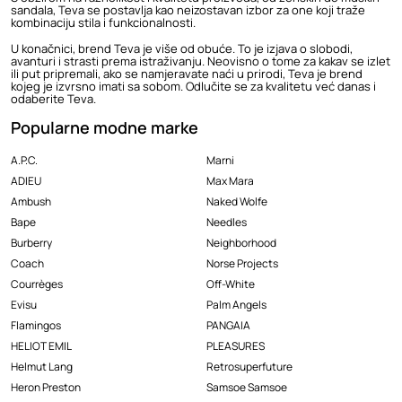
sandala, Teva se postavlja kao neizostavan izbor za one koji traže
kombinaciju stila i funkcionalnosti.
U konačnici, brend Teva je više od obuće. To je izjava o slobodi,
avanturi i strasti prema istraživanju. Neovisno o tome za kakav se izlet
ili put pripremali, ako se namjeravate naći u prirodi, Teva je brend
kojeg je izvrsno imati sa sobom. Odlučite se za kvalitetu već danas i
odaberite Teva.
Popularne modne marke
A.P.C.
Marni
ADIEU
Max Mara
Ambush
Naked Wolfe
Bape
Needles
Burberry
Neighborhood
Coach
Norse Projects
Courrèges
Off-White
Evisu
Palm Angels
Flamingos
PANGAIA
HELIOT EMIL
PLEASURES
Helmut Lang
Retrosuperfuture
Heron Preston
Samsoe Samsoe