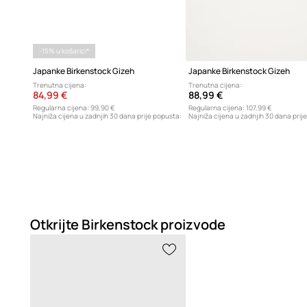
-15% u košarici*
Japanke Birkenstock Gizeh
Japanke Birkenstock Gizeh
Trenutna cijena:
Trenutna cijena:
84,99 €
88,99 €
Regularna cijena:
99,90 €
Regularna cijena:
107,99 €
Najniža cijena u zadnjih 30 dana prije popusta:
Najniža cijena u zadnjih 30 dana prij
89,99 €
72,99 €
Otkrijte Birkenstock proizvode