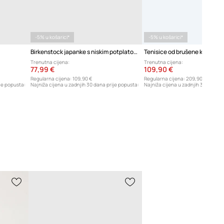
-5% u košarici*
-5% u košarici*
Birkenstock japanke s niskim potplatom
Trenutna cijena:
Trenutna cijena:
77,99 €
109,90 €
Regularna cijena:
109,90 €
Regularna cijena:
209,90 €
je popusta:
Najniža cijena u zadnjih 30 dana prije popusta:
Najniža cijena u zadnjih 30 dana p
81,90 €
119,90 €