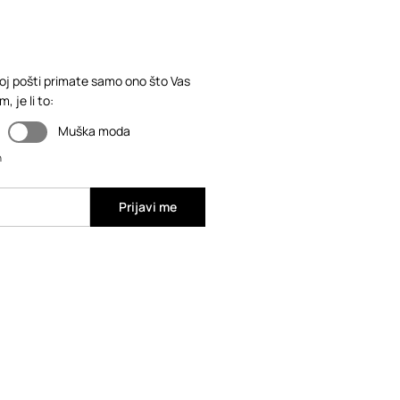
loj pošti primate samo ono što Vas
 je li to:
Muška moda
n
Prijavi me