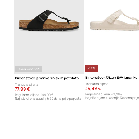
-14%
-5% u košarici*
Birkenstock Gizeh EVA japanke
Birkenstock japanke s niskim potplatom
Trenutna cijena:
Trenutna cijena:
34,99 €
77,99 €
Regularna cijena:
49,90 €
Regularna cijena:
109,90 €
Najniža cijena u zadnjih 30 dana prij
Najniža cijena u zadnjih 30 dana prije popusta:
40,99 €
81,90 €