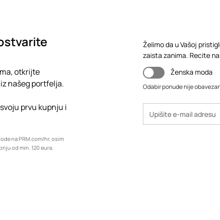
ostvarite
Želimo da u Vašoj pristig
zaista zanima. Recite nam,
ma, otkrijte
Ženska moda
iz našeg portfelja.
Odabir ponude nije obaveza
 svoju prvu kupnju i
zvode na PRM.com/hr, osim
upnju od min. 120 eura.