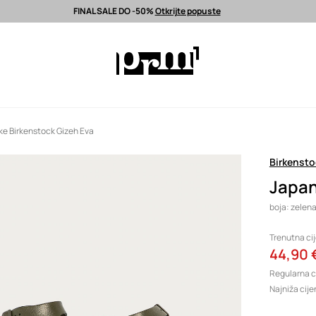
FINAL SALE DO -50%
Otkrijte popuste
latna dostava od 80 EUR >
Odabrane premium modne marke >
FINAL S
e Birkenstock Gizeh Eva
Birkensto
Japan
boja: zelena
Trenutna ci
44,90 
Regularna c
Najniža cije