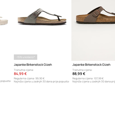
-15% u košarici*
Japanke Birkenstock Gizeh
Japanke Birkenstock Gizeh
Trenutna cijena:
Trenutna cijena:
84,99 €
88,99 €
Regularna cijena:
99,90 €
Regularna cijena:
107,99 €
e popusta:
Najniža cijena u zadnjih 30 dana prije popusta:
Najniža cijena u zadnjih 30 dana pri
89,99 €
72,99 €