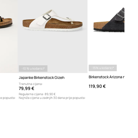
-15% u košarici*
-10 % u košarici*
Japanke Birkenstock Gizeh
Trenutna cijena:
119,90 €
79,99 €
Regularna cijena:
89,90 €
je popusta:
Najniža cijena u zadnjih 30 dana prije popusta:
69,99 €