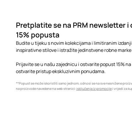
Pretplatite se na PRM newsletter i 
15% popusta
Budite u tijeku s novim kolekcijama i limitiranim izdanji
inspirativne stilove i istražite jedinstvene robne marke 
Prijavite se u našu zajednicu i ostvarite popust 15% na
ostvarite pristup ekskluzivnim ponudama.
**Popust se može iskoristiti samo jednom, odnosi se na sve nesnižene proi
na proizvode navedene na web stranici:
isključenja iz promocije
i vrijedi za k