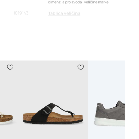
dimenzija proizvoda i veličine marke
1019143
Tablica veličina
zelena
Birkenstock