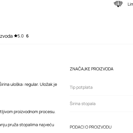
Li
izvoda
5.0
6
ZNAČAJKE PROIZVODA
rina uloška: regular. Uložak je
Tip potplata
Širina stopala
atljivom proizvodnom procesu.
anju pruža stopalima najveću
PODACI O PROIZVODU