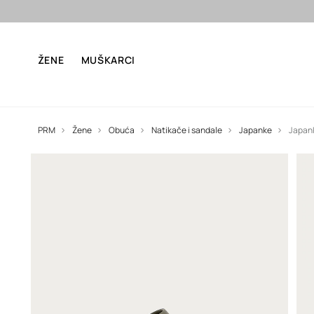
Besp
ŽENE
MUŠKARCI
PRM
Žene
Obuća
Natikače i sandale
Japanke
Japank