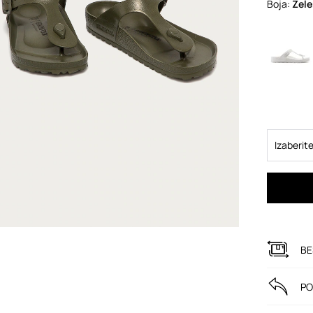
Boja:
zel
Izaberite
BE
PO