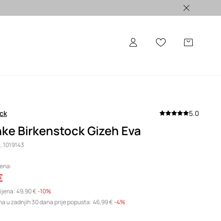
ALE >
ck
5.0
ke Birkenstock Gizeh Eva
, 1019143
jena:
€
ijena:
49,90 €
-10%
na u zadnjih 30 dana prije popusta:
46,99 €
 -4%