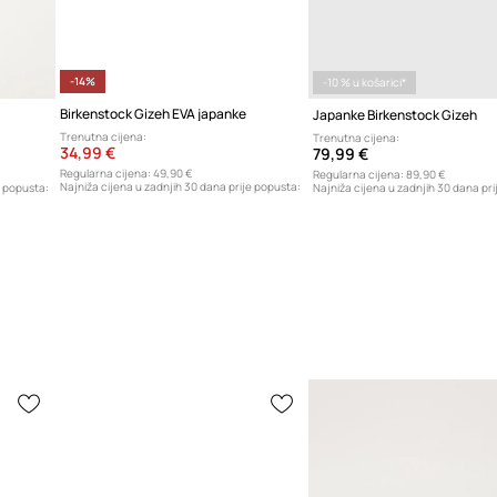
-14%
-10 % u košarici*
Birkenstock Gizeh EVA japanke
Japanke Birkenstock Gizeh
Trenutna cijena:
Trenutna cijena:
34,99 €
79,99 €
Regularna cijena:
49,90 €
Regularna cijena:
89,90 €
Najniža cijena u zadnjih 30 dana prije popusta:
e popusta:
Najniža cijena u zadnjih 30 dana pri
40,99 €
69,99 €