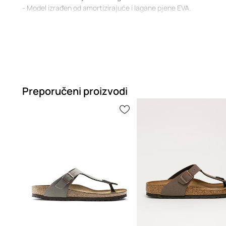
- Model izrađen od amortizirajuće i lagane pjene EVA.
Preporučeni proizvodi