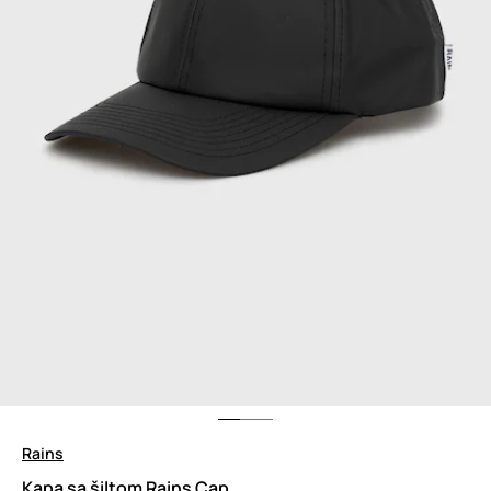
Rains
Kapa sa šiltom Rains Cap