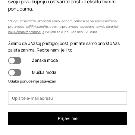
svoju prvu kupnju i ostvarite pristup ekskluzivnim
ponudama.
**Popust se može iskoristiti samo jednom, odnosi se na sve nesnižene
proizvode na PRM.com/hr, osim na proizvode navedene na web stranici:
isključenja iz promocije
i vrijedi za kupnju od min. 120 eura.
Želimo da u Vašoj pristigloj pošti primate samo ono što Vas
zaista zanima. Recite nam, je li to:
Ženska moda
Muška moda
Odabir ponude nije obavezan
Prijavi me