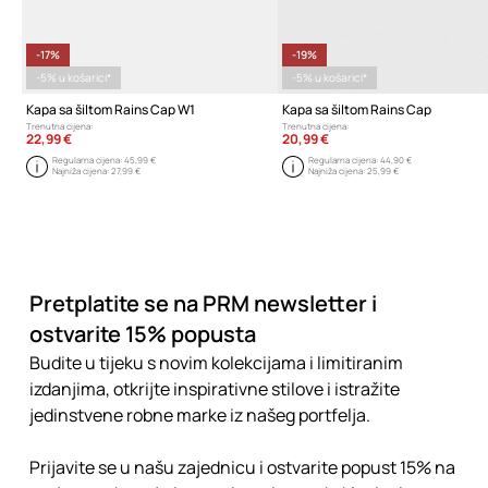
-17%
-19%
-5% u košarici*
-5% u košarici*
Kapa sa šiltom Rains Cap W1
Kapa sa šiltom Rains Cap
Trenutna cijena:
Trenutna cijena:
22,99 €
20,99 €
Regularna cijena:
45,99 €
Regularna cijena:
44,90 €
Najniža cijena:
27,99 €
Najniža cijena:
25,99 €
Pretplatite se na PRM newsletter i
ostvarite 15% popusta
Budite u tijeku s novim kolekcijama i limitiranim
izdanjima, otkrijte inspirativne stilove i istražite
jedinstvene robne marke iz našeg portfelja.
Prijavite se u našu zajednicu i ostvarite popust 15% na