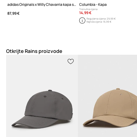
adidas Originals x Willy Chavarria kapa sa šiltom pamučna
Columbia - Kapa
Trenutna cijena:
14,99 €
87,99 €
Regularna cijena:
29,99 €
Najniža cijena:
16,99 €
Otkrijte Rains proizvode