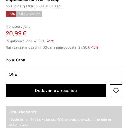
boja: crna, glatka, 13600.01-01.Black
-15%
-5% u košarici*
Trenutna cijena:
20,99 €
Regularna cijena:
41,90 €
-49%
Najniža cijena u zadnjih 30 dana prije popusta:
24,90 €
 -15%
Boja:
crna
ONE
Dodavanje u košaricu
-5% u košarici*
*Dodajte min. 140€ u košaricu, -5% na ovaj proizvod primjenjuje se
automatski.