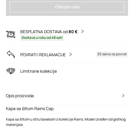
Otkrijte više
BESPLATNA DOSTAVA od
80 €
Dostava u roku od 48 sati
30 dana za povrat
POVRATI I REKLAMACIJE
Limitirane kolekcije
Opis proizvoda
Kapa sa šiltom Rains Cap
Kapa sa šiltom u stilu baseball iz kolekcije Rains. Model izrađen od glatkog
materijala.