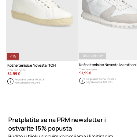
-5% u košarici*
-11%
Kožne tenisice Novesta ITOH
Trenutna cijena:
Trenutna cijena:
91,99 €
84,99 €
Regularna cijena:
179,90 €
Regularna cijena:
174,90 €
Najniža cijena:
100,99 €
Najniža cijena:
95,99 €
Pretplatite se na PRM newsletter i
ostvarite 15% popusta
Budite u tijeku s novim kolekcijama i limitiranim