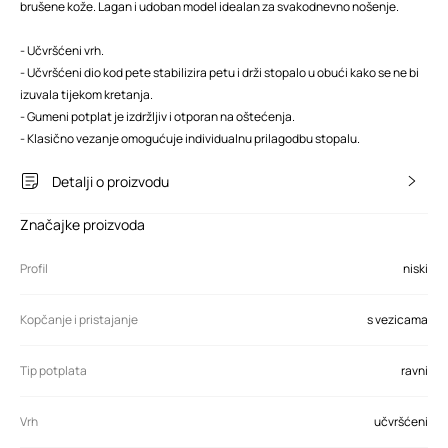
brušene kože. Lagan i udoban model idealan za svakodnevno nošenje.
- Učvršćeni vrh.
- Učvršćeni dio kod pete stabilizira petu i drži stopalo u obući kako se ne bi
izuvala tijekom kretanja.
- Gumeni potplat je izdržljiv i otporan na oštećenja.
- Klasično vezanje omogućuje individualnu prilagodbu stopalu.
Detalji o proizvodu
Značajke proizvoda
Profil
niski
Kopčanje i pristajanje
s vezicama
Tip potplata
ravni
Vrh
učvršćeni