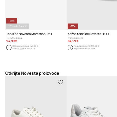
-14%
-5% u košarici*
-11%
Tenisice Novesta Marathon Trail
Kožne tenisice Novesta ITOH
Trenutna cijena:
Trenutna cijena:
93,99 €
84,99 €
Regularna cijena:
149,90 €
Regularna cijena:
174,90 €
Najniža cijena:
109,90 €
Najniža cijena:
95,99 €
Otkrijte Novesta proizvode