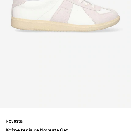
Novesta
Kožne tenisice Novesta Gat