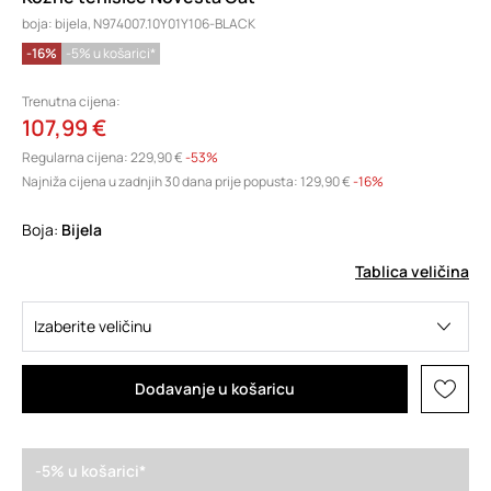
boja: bijela, N974007.10Y01Y106-BLACK
-16%
-5% u košarici*
Trenutna cijena:
107,99 €
Regularna cijena:
229,90 €
-53%
Najniža cijena u zadnjih 30 dana prije popusta:
129,90 €
 -16%
Boja:
bijela
Tablica veličina
Izaberite veličinu
Dodavanje u košaricu
-5% u košarici*