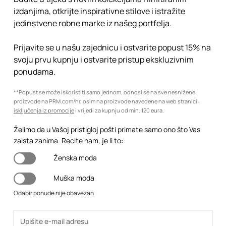
izdanjima, otkrijte inspirativne stilove i istražite
jedinstvene robne marke iz našeg portfelja.
Prijavite se u našu zajednicu i ostvarite popust 15% na
svoju prvu kupnju i ostvarite pristup ekskluzivnim
ponudama.
**Popust se može iskoristiti samo jednom, odnosi se na sve nesnižene
proizvode na PRM.com/hr, osim na proizvode navedene na web stranici:
isključenja iz promocije
i vrijedi za kupnju od min. 120 eura.
Želimo da u Vašoj pristigloj pošti primate samo ono što Vas
zaista zanima. Recite nam, je li to:
Ženska moda
Muška moda
Odabir ponude nije obavezan