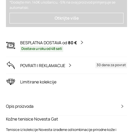
*Dodajte min. 140€ u košaricu, -5% na ovaj proizvod primjenjuje se
automatski.
Otkrijte više
BESPLATNA DOSTAVA od
80 €
Dostava u roku od 48 sati
30 dana za povrat
POVRATI I REKLAMACIJE
Limitirane kolekcije
Opis proizvoda
Kožne tenisice Novesta Gat
Tenisice iz kolekcije Novesta izrađene od kombinacije prirodne kože i