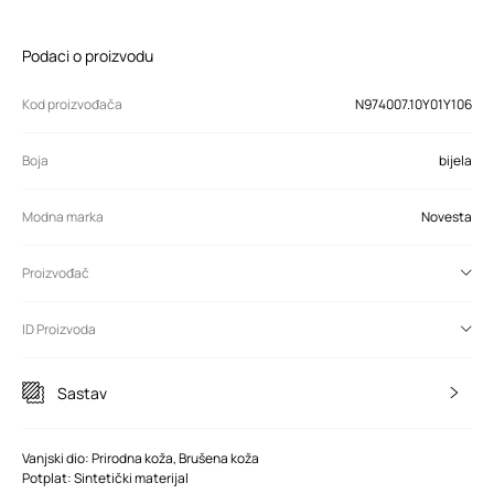
Podaci o proizvodu
Kod proizvođača
N974007.10Y01Y106
Boja
bijela
Modna marka
Novesta
Proizvođač
ID Proizvoda
Sastav
Vanjski dio: Prirodna koža, Brušena koža
Potplat: Sintetički materijal