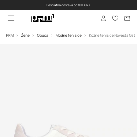
Besplatna dostava od 80 EUR >
PRM
Žene
Obuća
Modne tenisice
Kožne tenisice Novesta Gat