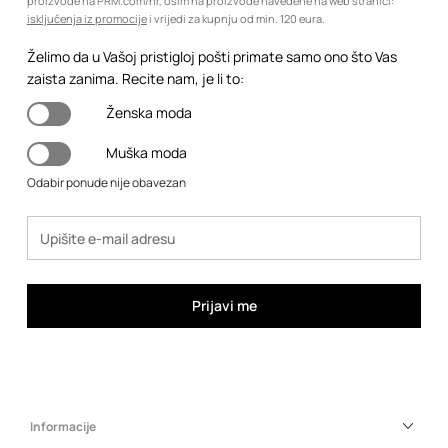
proizvode na PRM.com/hr, osim na proizvode navedene na web stranici:
isključenja iz promocije
i vrijedi za kupnju od min. 120 eura.
Želimo da u Vašoj pristigloj pošti primate samo ono što Vas
zaista zanima. Recite nam, je li to:
Ženska moda
Muška moda
Odabir ponude nije obavezan
Prijavi me
Informacije