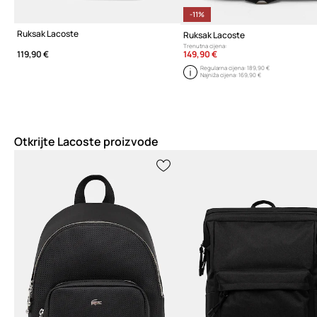
-11%
Ruksak Lacoste
Ruksak Lacoste
Trenutna cijena:
149,90 €
119,90 €
Regularna cijena:
189,90 €
Najniža cijena:
169,90 €
Otkrijte Lacoste proizvode