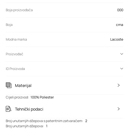
Boja proizvođača
000
Boja
crna
Modna marka
Lacoste
Proizvođač
ID Proizvoda
Materijal
Cijeli proizvod
:
100% Poliester
Tehnički podaci
Broj unutarnjih džepova s patentnim zatvaračem
:
2
Broj unutarnjih džepova
:
1