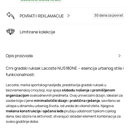
30 dana za povrat
POVRATI I REKLAMACIJE
Limitirane kolekcije
Opis proizvoda
Crni gradski ruksak Lacoste NU5180NE – esencija urbanog stila i
funkcionalnosti
Lacoste, marka sportskog nasljeđa, predstavlja gradski ruksak u
bezvremenskoj crnoj boji, koji spaja
slobodu nošenja
s
promišljenom
organizacijom
svakodnevnih predmeta. Ovaj univerzalni dizajn, idealan za
osobe koje cijene
minimalistički dizajn
i
praktična rješenja
, savršeno se
uklapa u dinamiku urbanog života, od ureda do vikend izleta. Njegova
mekana konstrukcija
i
ojačana leđa
pružaju udobnost tijekom cijelog
dana, bez obzira na aktivnost, stvarajući skladan element kombinacija za
svako godišnje doba.