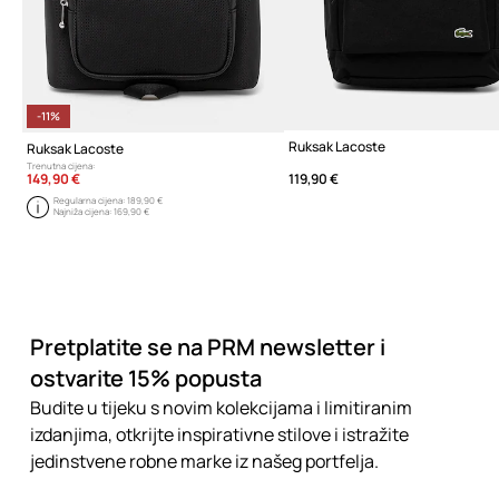
-11%
Ruksak Lacoste
Ruksak Lacoste
Trenutna cijena:
149,90 €
119,90 €
Regularna cijena:
189,90 €
Najniža cijena:
169,90 €
Pretplatite se na PRM newsletter i
ostvarite 15% popusta
Budite u tijeku s novim kolekcijama i limitiranim
izdanjima, otkrijte inspirativne stilove i istražite
jedinstvene robne marke iz našeg portfelja.