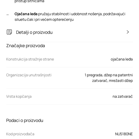
pristup sitnicama
Ojačana leđa
pružaju stabilnost i udobnost nošenja, podržavajući
siluetu čak i pri većem opterećenju
Detalji o proizvodu
Značajke proizvoda
Konstrukcija stražnje strane
ojačana leđa
Organizacija unutrašnjosti
1 pregrada, džep na patentni
zatvarač, mrežasti džep
Vrsta kopčanja
na zatvarač
Podaci o proizvodu
Kod proizvođača
NU5180NE