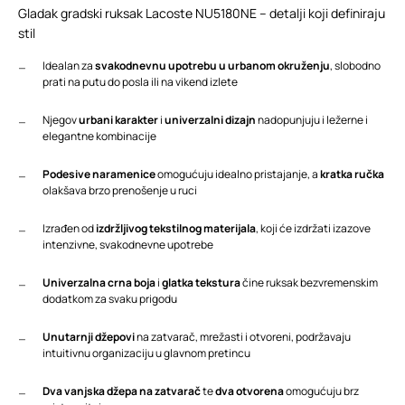
Gladak gradski ruksak Lacoste NU5180NE – detalji koji definiraju
stil
Idealan za
svakodnevnu upotrebu u urbanom okruženju
, slobodno
prati na putu do posla ili na vikend izlete
Njegov
urbani karakter
i
univerzalni dizajn
nadopunjuju i ležerne i
elegantne kombinacije
Podesive naramenice
omogućuju idealno pristajanje, a
kratka ručka
olakšava brzo prenošenje u ruci
Izrađen od
izdržljivog tekstilnog materijala
, koji će izdržati izazove
intenzivne, svakodnevne upotrebe
Univerzalna crna boja
i
glatka tekstura
čine ruksak bezvremenskim
dodatkom za svaku prigodu
Unutarnji džepovi
na zatvarač, mrežasti i otvoreni, podržavaju
intuitivnu organizaciju u glavnom pretincu
Dva vanjska džepa na zatvarač
te
dva otvorena
omogućuju brz