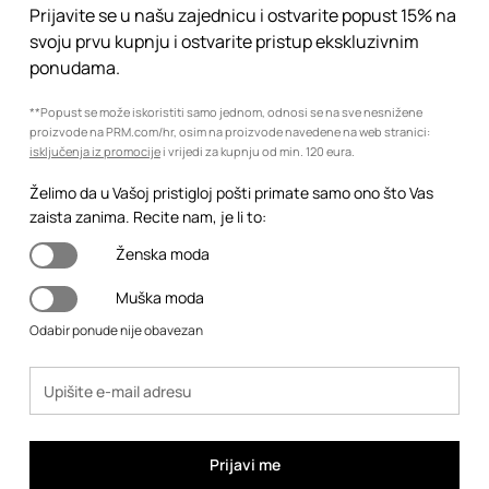
Prijavite se u našu zajednicu i ostvarite popust 15% na
svoju prvu kupnju i ostvarite pristup ekskluzivnim
ponudama.
**Popust se može iskoristiti samo jednom, odnosi se na sve nesnižene
proizvode na PRM.com/hr, osim na proizvode navedene na web stranici:
isključenja iz promocije
i vrijedi za kupnju od min. 120 eura.
Želimo da u Vašoj pristigloj pošti primate samo ono što Vas
zaista zanima. Recite nam, je li to:
Ženska moda
Muška moda
Odabir ponude nije obavezan
Prijavi me