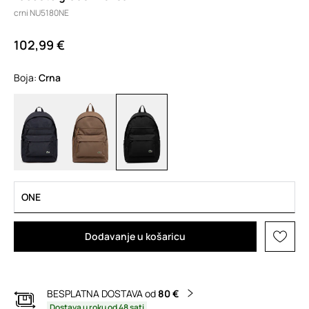
crni NU5180NE
102,99 €
Boja:
crna
ONE
Dodavanje u košaricu
BESPLATNA DOSTAVA od
80 €
Dostava u roku od 48 sati