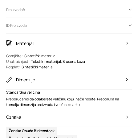
Proizvođač
ID Proizvoda
Materijal
Gornjište
:
Sintetički materijal
Unutrašnjost
:
Tekstilni materijal, Brušena koža
Potplat
:
Sintetički materijal
Dimenzije
Standardna veličina
Preporučamo da odaberete veličinu koju inače nosite. Preporuka na
temelju dimenzija proizvoda i veličine marke
Oznake
Ženska Obuća Birkenstock