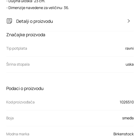
- Duljina uloška: 23 cm.
- Dimenzije navedene za veličinu: 36.
Detalji o proizvodu
Značajke proizvoda
Tip potplata
ravni
Širina stopala
uska
Podaci o proizvodu
Kod proizvođača
1026510
Boja
smeđa
Modna marka
Birkenstock