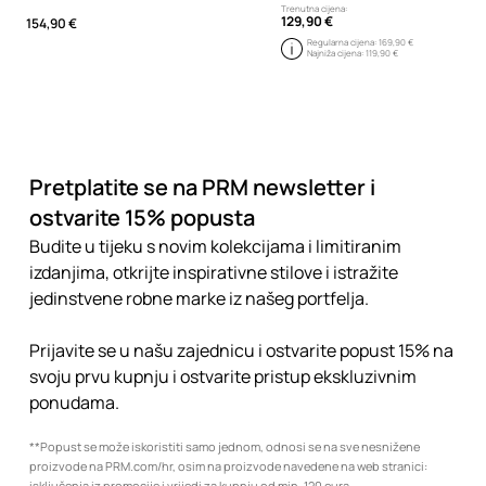
Trenutna cijena:
129,90 €
154,90 €
Regularna cijena:
169,90 €
Najniža cijena:
119,90 €
Pretplatite se na PRM newsletter i
ostvarite 15% popusta
Budite u tijeku s novim kolekcijama i limitiranim
izdanjima, otkrijte inspirativne stilove i istražite
jedinstvene robne marke iz našeg portfelja.
Prijavite se u našu zajednicu i ostvarite popust 15% na
svoju prvu kupnju i ostvarite pristup ekskluzivnim
ponudama.
**Popust se može iskoristiti samo jednom, odnosi se na sve nesnižene
proizvode na PRM.com/hr, osim na proizvode navedene na web stranici:
isključenja iz promocije
i vrijedi za kupnju od min. 120 eura.