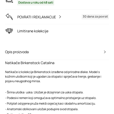
Dostava u roku od 48 sati
30 dana za povrat
POVRATI I REKLAMACIJE
Limitirane kolekcije
Opis proizvoda
Natikače Birkenstock Catalina
Natikače iz kolekcije Birkenstock izrađene od prirodne dlake. Model s
kožnim uloškom koji je ugodan za stopalo i sprječava trenje, grebanje i
pojavu neugodnog mirisa.
- Širina uloška: uska. Uložak je dizajniran za uska stopala.
- Podesivi remen koji omogućava optimalno pristajanje uz stopalo.
- Potplat od pjene pruža mekši osjećaj kao i dodatnu amortizaciju.
- Anatomski oblikovani uložak podupire svod stopala.