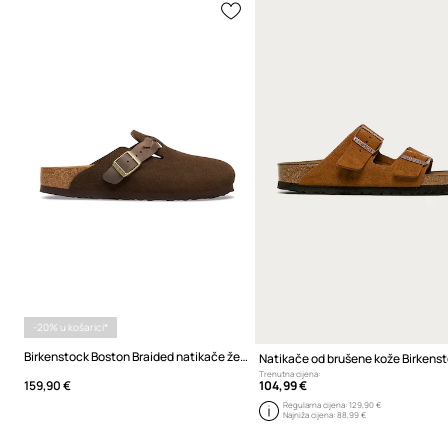
-20% u košarici*
Birkenstock Boston Braided natikače ženske od brušene kože
Trenutna cijena:
104,99 €
159,90 €
Regularna cijena:
129,90 €
Najniža cijena:
88,99 €