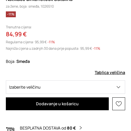
za žene, boja: smeđa, 1026510
-11%
Trenutna cijena:
84,99 €
Regularna cijena:
95,99 €
-11%
Najniža cijena u zadnjih 30 dana prije popusta:
95,99 €
 -11%
Boja:
smeđa
Tablica veličina
Izaberite veličinu
Dodavanje u košaricu
BESPLATNA DOSTAVA od
80 €