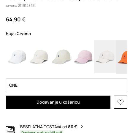
crvena 211912843
64,90 €
Boja:
crvena
ONE
Dodavanje u košaricu
BESPLATNA DOSTAVA od
80 €
Dostava u roku od 48 sati