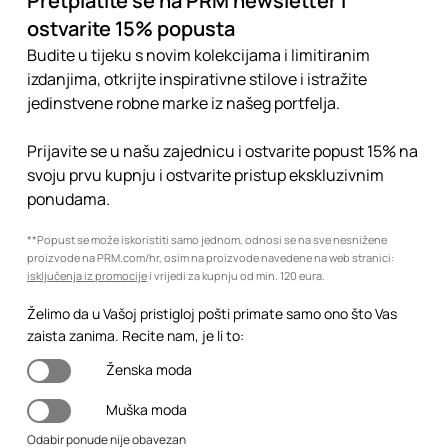
Pretplatite se na PRM newsletter i
ostvarite 15% popusta
Budite u tijeku s novim kolekcijama i limitiranim
izdanjima, otkrijte inspirativne stilove i istražite
jedinstvene robne marke iz našeg portfelja.
Prijavite se u našu zajednicu i ostvarite popust 15% na
svoju prvu kupnju i ostvarite pristup ekskluzivnim
ponudama.
**Popust se može iskoristiti samo jednom, odnosi se na sve nesnižene
proizvode na PRM.com/hr, osim na proizvode navedene na web stranici:
isključenja iz promocije
i vrijedi za kupnju od min. 120 eura.
Želimo da u Vašoj pristigloj pošti primate samo ono što Vas
zaista zanima. Recite nam, je li to:
Ženska moda
Muška moda
Odabir ponude nije obavezan