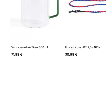
Vrč za kavu HAY Brew 800 ml
Uzica za psa HAY 2,5 x 160 cm
71,99 €
30,99 €