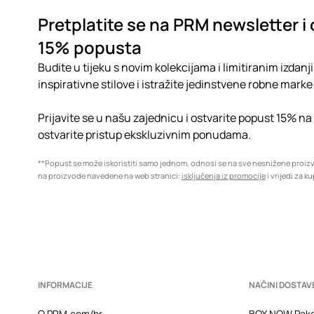
Pretplatite se na PRM newsletter i 
15% popusta
Budite u tijeku s novim kolekcijama i limitiranim izdanji
inspirativne stilove i istražite jedinstvene robne marke 
Prijavite se u našu zajednicu i ostvarite popust 15% na
ostvarite pristup ekskluzivnim ponudama.
**Popust se može iskoristiti samo jednom, odnosi se na sve nesnižene proi
na proizvode navedene na web stranici:
isključenja iz promocije
i vrijedi za k
INFORMACIJE
NAČINI DOSTAV
O PRM.com/hr
BOX NOW Pake