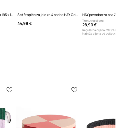
Sklopivi madrac HAY 3 Fold 70 x 195 x 10 cm
Set štapića za jelo za 4 osobe HAY ColourSticks 22,5 cm 8-pack
HAY povodac za psa 2,5 x 16
Trenutna cijena:
44,99 €
28,90 €
Regularna cijena:
28,99 €
Najniža cijena od početka prodaje