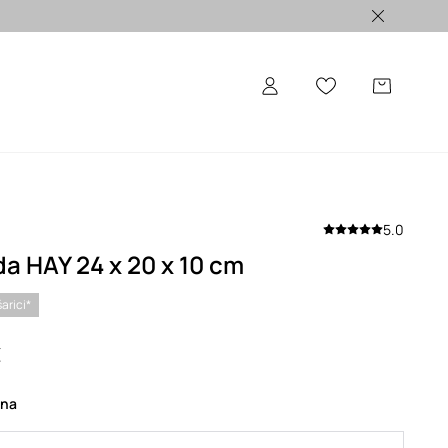
ALE >
5.0
a HAY 24 x 20 x 10 cm
arici*
€
ena