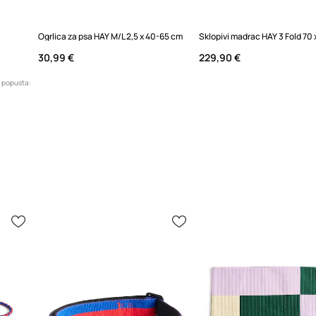
Ogrlica za psa HAY M/L 2,5 x 40-65 cm
30,99 €
229,90 €
e popusta: