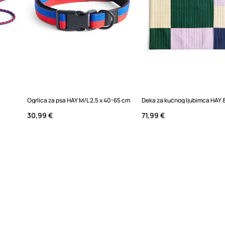
Ogrlica za psa HAY M/L 2,5 x 40-65 cm
30,99 €
71,99 €