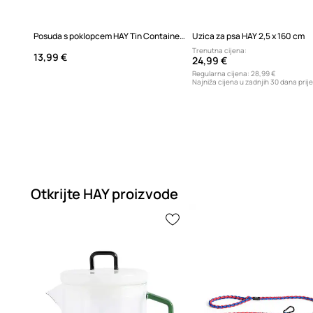
Posuda s poklopcem HAY Tin Container 19,8 x 7,3 cm
Uzica za psa HAY 2,5 x 160 cm
Trenutna cijena:
13,99 €
24,99 €
Regularna cijena:
28,99 €
Najniža cijena u zadnjih 30 dana prij
24,90 €
Otkrijte HAY proizvode