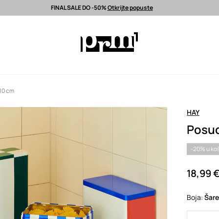
FINAL SALE DO -50%
Otkrijte popuste
latna dostava od 80 EUR >
Odabrane premium modne marke >
FINAL S
 10 cm
HAY
Posud
-20% u koš
18,99 
Boja:
šar