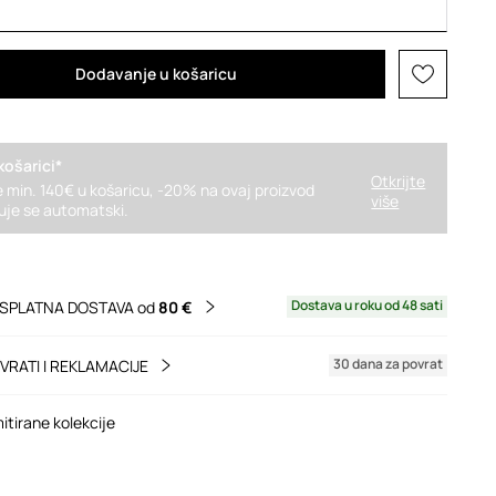
Dodavanje u košaricu
košarici*
Otkrijte
 min. 140€ u košaricu, -20% na ovaj proizvod
više
uje se automatski.
Dostava u roku od 48 sati
SPLATNA DOSTAVA od
80 €
30 dana za povrat
VRATI I REKLAMACIJE
mitirane kolekcije