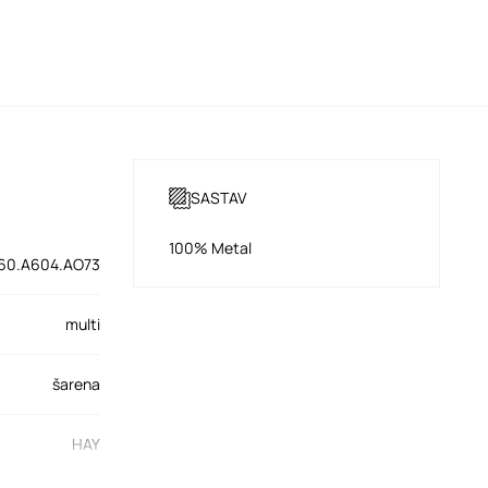
SASTAV
100% Metal
60.A604.AO73
multi
šarena
HAY