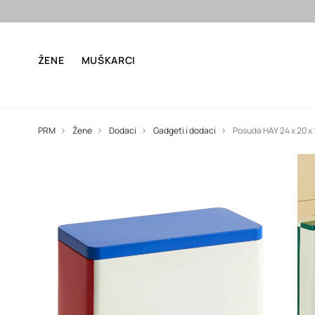
Besp
ŽENE
MUŠKARCI
PRM
Žene
Dodaci
Gadgeti i dodaci
Posuda HAY 24 x 20 x