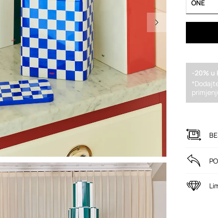
ONE
-20% u 
*Dodajte
primjenj
BE
PO
Li