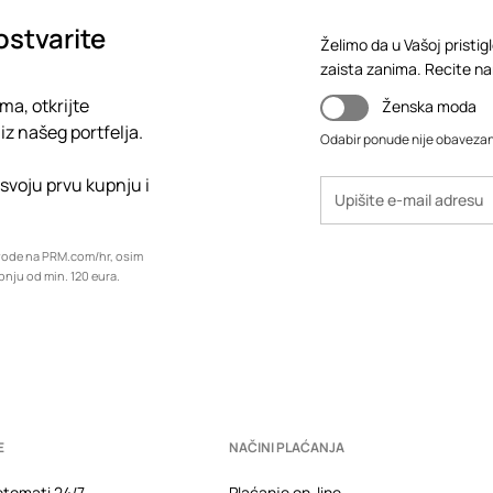
ostvarite
Želimo da u Vašoj pristig
zaista zanima. Recite nam,
ma, otkrijte
Ženska moda
iz našeg portfelja.
Odabir ponude nije obaveza
 svoju prvu kupnju i
zvode na PRM.com/hr, osim
upnju od min. 120 eura.
E
NAČINI PLAĆANJA
tomati 24/7
Plaćanje on-line