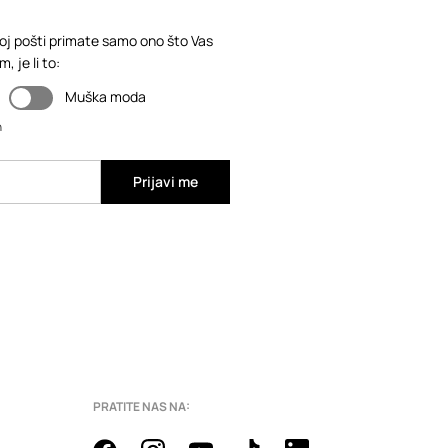
loj pošti primate samo ono što Vas
 je li to:
Muška moda
n
Prijavi me
PRATITE NAS NA: