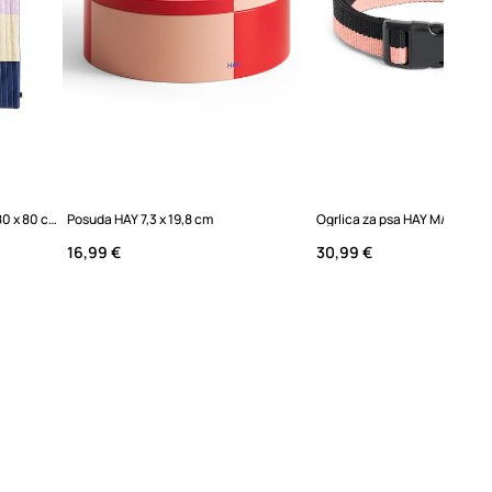
Deka za kućnog ljubimca HAY 80 x 80 cm
Posuda HAY 7,3 x 19,8 cm
Ogrlica za psa HAY M/L 2,5 x
16,99 €
30,99 €