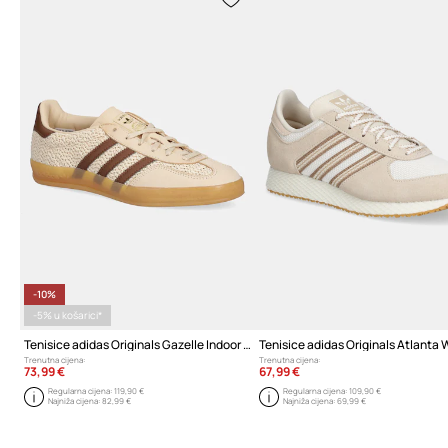
-10%
-5% u košarici*
Tenisice adidas Originals Gazelle Indoor W
Tenisice adidas Originals Atlanta 
Trenutna cijena:
Trenutna cijena:
73,99 €
67,99 €
Regularna cijena:
119,90 €
Regularna cijena:
109,90 €
Najniža cijena:
82,99 €
Najniža cijena:
69,99 €