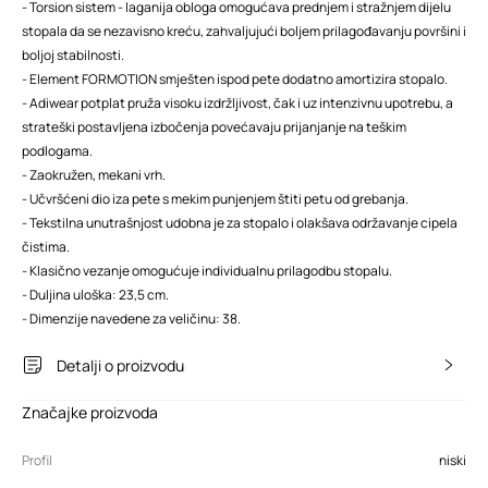
- Torsion sistem - laganija obloga omogućava prednjem i stražnjem dijelu
stopala da se nezavisno kreću, zahvaljujući boljem prilagođavanju površini i
boljoj stabilnosti.
- Element FORMOTION smješten ispod pete dodatno amortizira stopalo.
- Adiwear potplat pruža visoku izdržljivost, čak i uz intenzivnu upotrebu, a
strateški postavljena izbočenja povećavaju prijanjanje na teškim
podlogama.
- Zaokružen, mekani vrh.
- Učvršćeni dio iza pete s mekim punjenjem štiti petu od grebanja.
- Tekstilna unutrašnjost udobna je za stopalo i olakšava održavanje cipela
čistima.
- Klasično vezanje omogućuje individualnu prilagodbu stopalu.
- Duljina uloška: 23,5 cm.
- Dimenzije navedene za veličinu: 38.
Detalji o proizvodu
Značajke proizvoda
Profil
niski