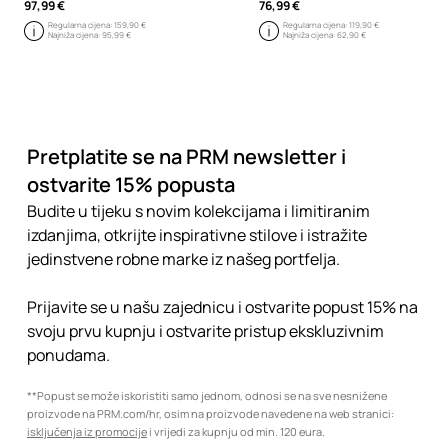
97,99 €
76,99 €
Regularna cijena:
159,90 €
Regularna cijena:
119,90 €
Najniža cijena:
95,99 €
Najniža cijena:
62,90 €
Pretplatite se na PRM newsletter i
ostvarite 15% popusta
Budite u tijeku s novim kolekcijama i limitiranim
izdanjima, otkrijte inspirativne stilove i istražite
jedinstvene robne marke iz našeg portfelja.
Prijavite se u našu zajednicu i ostvarite popust 15% na
svoju prvu kupnju i ostvarite pristup ekskluzivnim
ponudama.
**Popust se može iskoristiti samo jednom, odnosi se na sve nesnižene
proizvode na PRM.com/hr, osim na proizvode navedene na web stranici:
isključenja iz promocije
i vrijedi za kupnju od min. 120 eura.