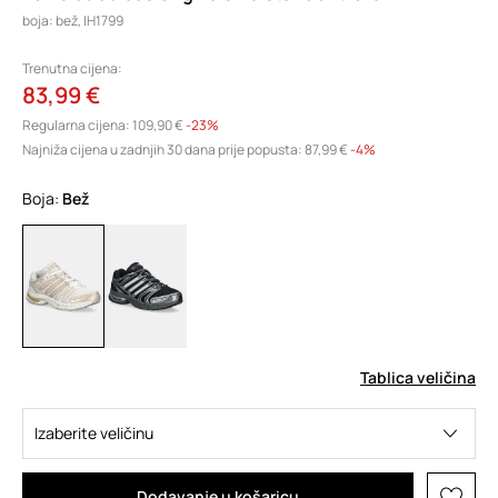
boja: bež, IH1799
Trenutna cijena:
83,99 €
Regularna cijena:
109,90 €
-23%
Najniža cijena u zadnjih 30 dana prije popusta:
87,99 €
 -4%
Boja:
bež
Tablica veličina
Izaberite veličinu
Dodavanje u košaricu