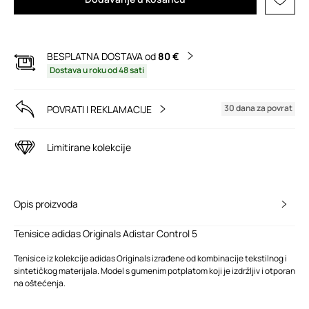
BESPLATNA DOSTAVA od
80 €
Dostava u roku od 48 sati
30 dana za povrat
POVRATI I REKLAMACIJE
Limitirane kolekcije
Opis proizvoda
Tenisice adidas Originals Adistar Control 5
Tenisice iz kolekcije adidas Originals izrađene od kombinacije tekstilnog i
sintetičkog materijala. Model s gumenim potplatom koji je izdržljiv i otporan
na oštećenja.