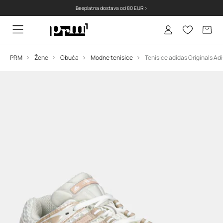
Besplatna dostava od 80 EUR >
PRM
Žene
Obuća
Modne tenisice