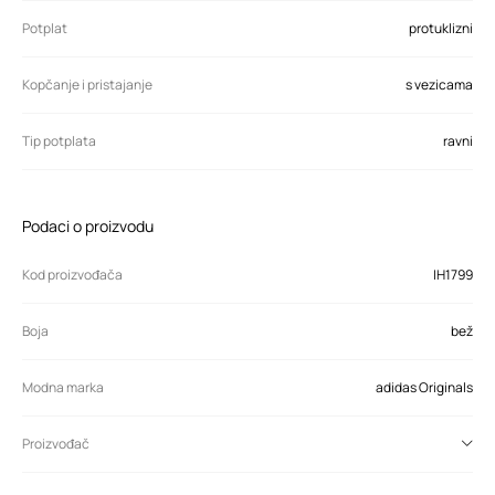
Potplat
protuklizni
Kopčanje i pristajanje
s vezicama
Tip potplata
ravni
Podaci o proizvodu
Kod proizvođača
IH1799
Boja
bež
Modna marka
adidas Originals
Proizvođač