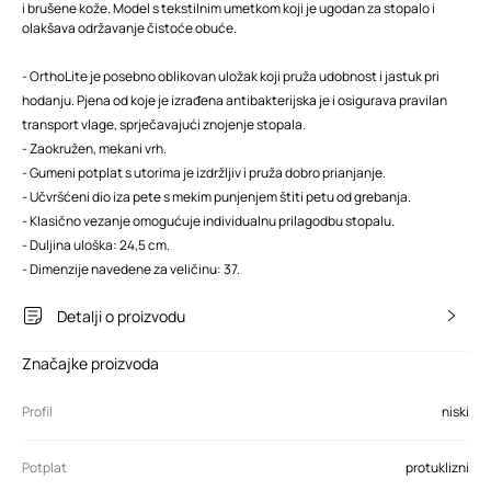
i brušene kože. Model s tekstilnim umetkom koji je ugodan za stopalo i
olakšava održavanje čistoće obuće.
- OrthoLite je posebno oblikovan uložak koji pruža udobnost i jastuk pri
hodanju. Pjena od koje je izrađena antibakterijska je i osigurava pravilan
transport vlage, sprječavajući znojenje stopala.
- Zaokružen, mekani vrh.
- Gumeni potplat s utorima je izdržljiv i pruža dobro prianjanje.
- Učvršćeni dio iza pete s mekim punjenjem štiti petu od grebanja.
- Klasično vezanje omogućuje individualnu prilagodbu stopalu.
- Duljina uloška: 24,5 cm.
- Dimenzije navedene za veličinu: 37.
Detalji o proizvodu
Značajke proizvoda
Profil
niski
Potplat
protuklizni