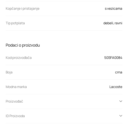
Kopčanje i pristajanje
s vezicama
Tip potplata
debeli, ravni
Podaci o proizvodu
Kod proizvođača
50SFA0084
Boja
crna
Modna marka
Lacoste
Proizvođač
ID Proizvoda