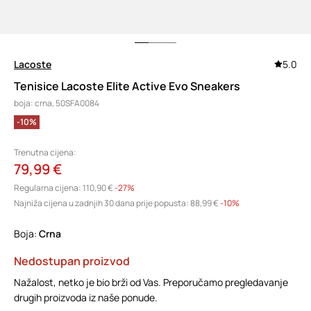
Lacoste
5.0
Tenisice Lacoste Elite Active Evo Sneakers
boja: crna, 50SFA0084
-10%
Trenutna cijena:
79,99 €
Regularna cijena:
110,90 €
-27%
Najniža cijena u zadnjih 30 dana prije popusta:
88,99 €
 -10%
Boja:
crna
Nedostupan proizvod
Nažalost, netko je bio brži od Vas. Preporučamo pregledavanje
drugih proizvoda iz naše ponude.