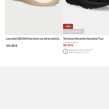
-16%
-5% u košarici*
Lacoste MEDIAN tenisice za žene od kože
Tenisice Novesta Novesta Flux
Trenutna cijena:
98,99 €
124,90 €
Regularna cijena:
189,90 €
Najniža cijena:
117,90 €