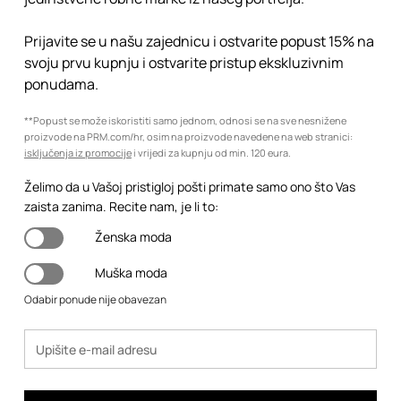
Prijavite se u našu zajednicu i ostvarite popust 15% na
svoju prvu kupnju i ostvarite pristup ekskluzivnim
ponudama.
**Popust se može iskoristiti samo jednom, odnosi se na sve nesnižene
proizvode na PRM.com/hr, osim na proizvode navedene na web stranici:
isključenja iz promocije
i vrijedi za kupnju od min. 120 eura.
Želimo da u Vašoj pristigloj pošti primate samo ono što Vas
zaista zanima. Recite nam, je li to:
Ženska moda
Muška moda
Odabir ponude nije obavezan