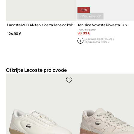
-16%
-5% u košarici*
Lacoste MEDIAN tenisice za žene od kože
Tenisice Novesta Novesta Flux
Trenutna cijena:
98,99 €
124,90 €
Regularna cijena:
189,90 €
Najniža cijena:
117,90 €
Otkrijte Lacoste proizvode