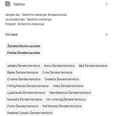
Sastav
Vanjski dio: Tekstilni materijal, Brušena koža
Unutrašnji dio: Tekstilni materijal
Potplat: Sintetički materijal
Oznake
Ženska Obuća Lacoste
Patike Ženske Lacoste
adidas Ženske tenisice
Asics Ženske tenisice
Bež Ženske tenisice
Bijele Ženske tenisice
Crne Ženske tenisice
Crvene Ženske tenisice
Diadora Ženske tenisice
Filling Pieces Ženske tenisice
Hoka Ženske tenisice
Ljubičaste Ženske tenisice
New Balance Ženske tenisice
Novesta Ženske tenisice
On-running Ženske tenisice
Puma Ženske tenisice
Raf Simons Ženske tenisice
Reebok Classic Ženske tenisice