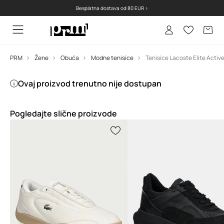
Besplatna dostava od 80 EUR >
PRM
Žene
Obuća
Modne tenisice
Ovaj proizvod trenutno nije dostupan
Pogledajte slične proizvode