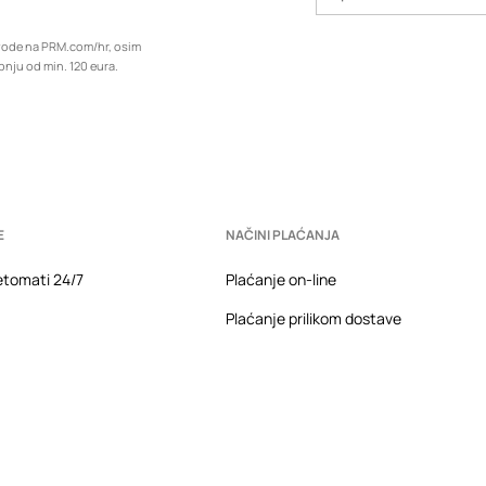
zvode na PRM.com/hr, osim
upnju od min. 120 eura.
E
NAČINI PLAĆANJA
tomati 24/7
Plaćanje on-line
Plaćanje prilikom dostave