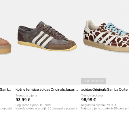
ID Proizvoda
-5% u košarici*
Kožne tenisice adidas Originals Sambae W
Kožne tenisice adidas Originals Japan Decon W
Trenutna cijena:
Trenutna cijena:
93,99 €
98,99 €
Regularna cijena:
139,90 €
Regularna cijena:
139,90 €
e popusta:
Najniža cijena u zadnjih 30 dana prije popusta:
Najniža cijena u zadnjih 30 dana pri
80,99 €
88,99 €