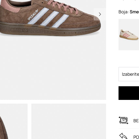
Boja:
sm
Izaberite
BE
PO