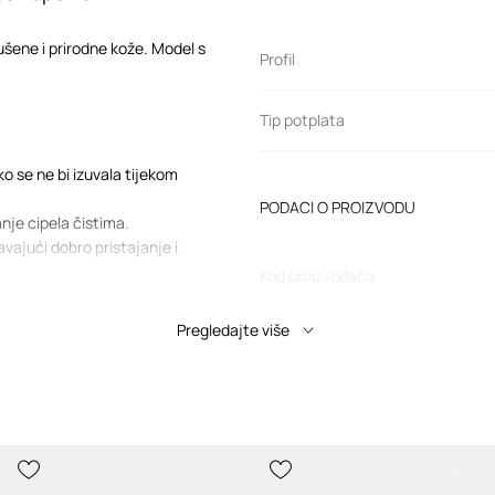
ušene i prirodne kože. Model s
Profil
Tip potplata
ko se ne bi izuvala tijekom
PODACI O PROIZVODU
nje cipela čistima.
vajući dobro pristajanje i
Kod proizvođača
Pregledajte više
Boja
Modna marka
a
Proizvođač