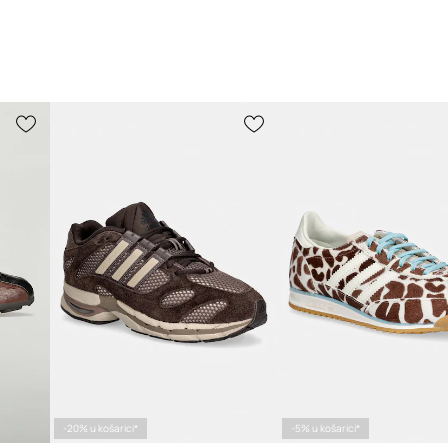
-20% u košarici*
-5% u košarici*