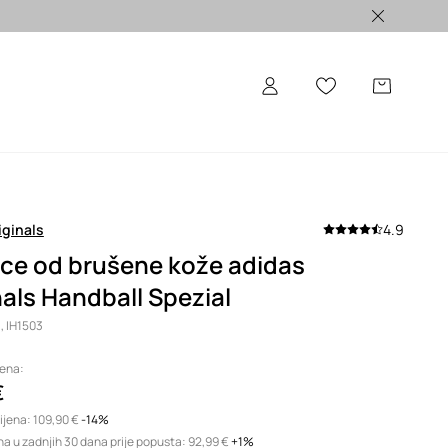
ALE >
iginals
4.9
ice od brušene kože adidas
nals Handball Spezial
, IH1503
jena:
€
ijena:
109,90 €
-14%
na u zadnjih 30 dana prije popusta:
92,99 €
 +1%