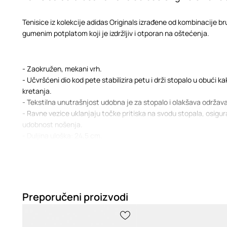
Tenisice iz kolekcije adidas Originals izrađene od kombinacije br
gumenim potplatom koji je izdržljiv i otporan na oštećenja.
- Zaokružen, mekani vrh.
- Učvršćeni dio kod pete stabilizira petu i drži stopalo u obući ka
kretanja.
- Tekstilna unutrašnjost udobna je za stopalo i olakšava održava
- Ravne vezice uklanjaju točke pritiska na svodu stopala, osigura
udobnost nošenja.
- Duljina uloška: 24,5 cm.
- Dimenzije navedene za veličinu: 39 1/3.
Preporučeni proizvodi