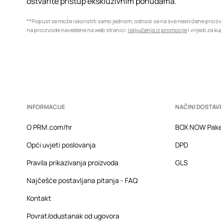
ostvarite pristup ekskluzivnim ponudama.
**Popust se može iskoristiti samo jednom, odnosi se na sve nesnižene proi
na proizvode navedene na web stranici:
isključenja iz promocije
i vrijedi za k
INFORMACIJE
NAČINI DOSTAV
O PRM.com/hr
BOX NOW Pake
Opći uvjeti poslovanja
DPD
Pravila prikazivanja proizvoda
GLS
Najčešće postavljana pitanja - FAQ
Kontakt
Povrat/odustanak od ugovora