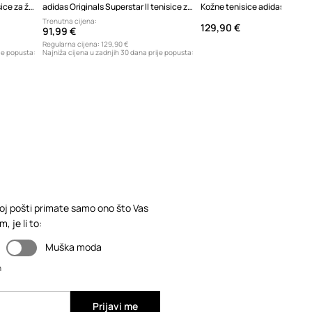
adidas Originals SL 72 Og Tenisice za žene kožne
adidas Originals Superstar II tenisice za žene kožne
Trenutna cijena:
129,90 €
91,99 €
Regularna cijena:
129,90 €
je popusta:
Najniža cijena u zadnjih 30 dana prije popusta:
86,99 €
loj pošti primate samo ono što Vas
 je li to:
Muška moda
n
Prijavi me