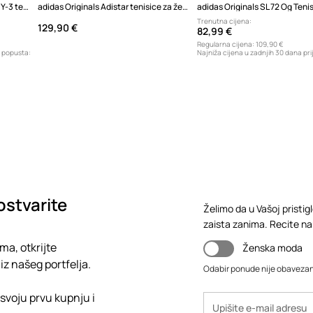
adidas Originals Wales Bonner x Y-3 tenisice za žene od kože
adidas Originals Adistar tenisice za žene
Trenutna cijena:
129,90 €
82,99 €
Regularna cijena:
109,90 €
e popusta:
Najniža cijena u zadnjih 30 dana pri
72,99 €
ostvarite
Želimo da u Vašoj pristig
zaista zanima. Recite nam,
ma, otkrijte
Ženska moda
iz našeg portfelja.
Odabir ponude nije obaveza
 svoju prvu kupnju i