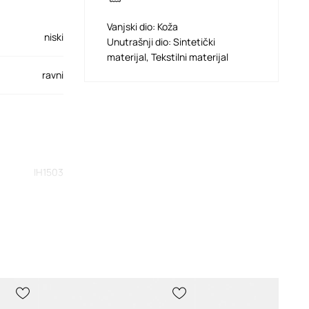
Vanjski dio: Koža
niski
Unutrašnji dio: Sintetički
materijal, Tekstilni materijal
ravni
IH1503
smeđa
didas Originals