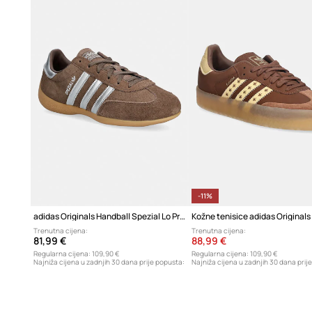
-11%
adidas Originals Handball Spezial Lo Pro tenisice za žene od brušene kože
Trenutna cijena:
Trenutna cijena:
81,99 €
88,99 €
Regularna cijena:
109,90 €
Regularna cijena:
109,90 €
Najniža cijena u zadnjih 30 dana prije popusta:
Najniža cijena u zadnjih 30 dana prij
63,99 €
100,99 €