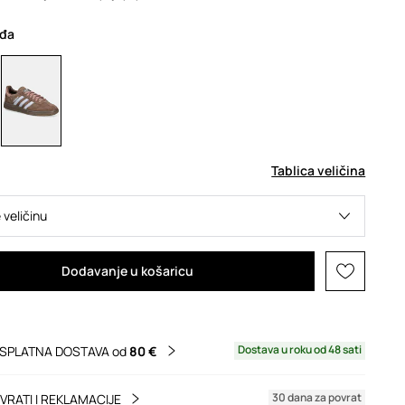
eđa
Tablica veličina
 veličinu
Dodavanje u košaricu
Dostava u roku od 48 sati
SPLATNA DOSTAVA od
80 €
30 dana za povrat
VRATI I REKLAMACIJE