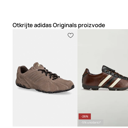
Otkrijte adidas Originals proizvode
-26%
-5% u košarici*