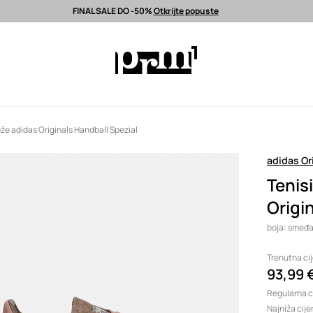
FINAL SALE DO -50%
Otkrijte popuste
latna dostava od 80 EUR >
Odabrane premium modne marke >
FINAL S
že adidas Originals Handball Spezial
adidas Or
Tenis
Origi
boja: smeđa
Trenutna ci
93,99 
Regularna c
Najniža cije