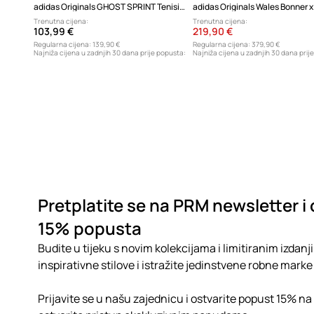
adidas Originals GHOST SPRINT Tenisice za žene od brušene kože
Trenutna cijena:
Trenutna cijena:
103,99 €
219,90 €
Regularna cijena:
139,90 €
Regularna cijena:
379,90 €
Najniža cijena u zadnjih 30 dana prije popusta:
Najniža cijena u zadnjih 30 dana prij
69,99 €
299,90 €
Pretplatite se na PRM newsletter i 
15% popusta
Budite u tijeku s novim kolekcijama i limitiranim izdanji
inspirativne stilove i istražite jedinstvene robne marke 
Prijavite se u našu zajednicu i ostvarite popust 15% na