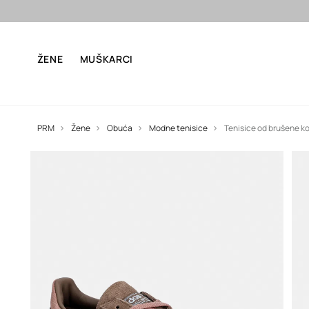
Besp
ŽENE
MUŠKARCI
PRM
Žene
Obuća
Modne tenisice
Tenisice od brušene ko