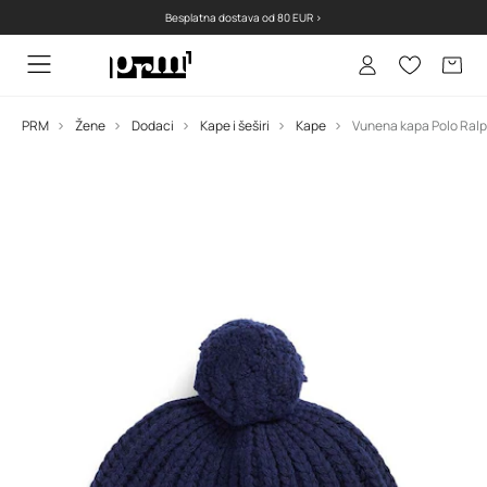
Besplatna dostava od 80 EUR >
PRM
Žene
Dodaci
Kape i šeširi
Kape
Vunena kapa Polo Ralp