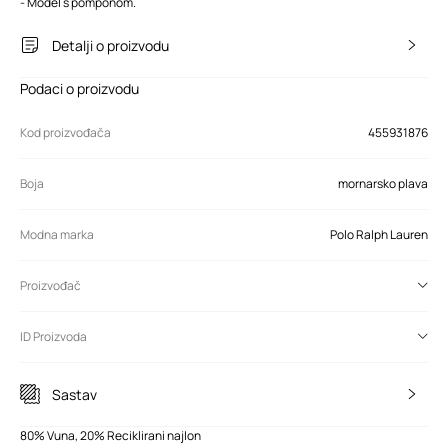
- Model s pomponom.
Detalji o proizvodu
Podaci o proizvodu
Kod proizvođača
455931876
Boja
mornarsko plava
Modna marka
Polo Ralph Lauren
Proizvođač
ID Proizvoda
Sastav
80% Vuna, 20% Reciklirani najlon