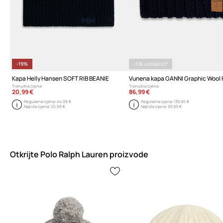
-19%
-5% u košarici*
Kapa Helly Hansen SOFT RIB BEANIE
Trenutna cijena:
Trenutna cijena:
20,99 €
86,99 €
Regularna cijena:
44,99 €
Regularna cijena:
139,90 €
Najniža cijena:
25,99 €
Najniža cijena:
93,99 €
Otkrijte Polo Ralph Lauren proizvode