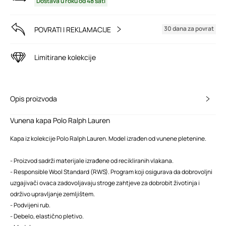
Dostava u roku od 48 sati
30 dana za povrat
POVRATI I REKLAMACIJE
Limitirane kolekcije
Opis proizvoda
Vunena kapa Polo Ralph Lauren
Kapa iz kolekcije Polo Ralph Lauren. Model izrađen od vunene pletenine.
- Proizvod sadrži materijale izrađene od recikliranih vlakana.
- Responsible Wool Standard (RWS). Program koji osigurava da dobrovoljni
uzgajivači ovaca zadovoljavaju stroge zahtjeve za dobrobit životinja i
održivo upravljanje zemljištem.
- Podvijeni rub.
- Debelo, elastično pletivo.