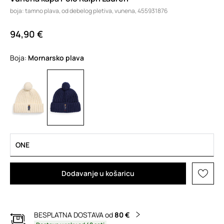
boja: tamno plava, od debelog pletiva, vunena, 455931876
94,90 €
Boja:
mornarsko plava
ONE
Dodavanje u košaricu
BESPLATNA DOSTAVA od
80 €