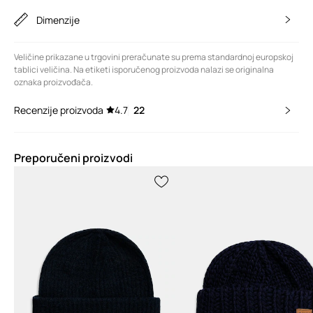
Dimenzije
Veličine prikazane u trgovini preračunate su prema standardnoj europskoj
tablici veličina. Na etiketi isporučenog proizvoda nalazi se originalna
oznaka proizvođača.
Recenzije proizvoda
4.7
22
Preporučeni proizvodi