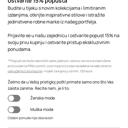
ostvarite 15% popusta
Budite u tijeku s novim kolekcijama i limitiranim
izdanjima, otkrijte inspirativne stilove i istražite
jedinstvene robne marke iz našeg portfelja.
Prijavite se u našu zajednicu i ostvarite popust 15% na
svoju prvu kupnju i ostvarite pristup ekskluzivnim
ponudama.
**Popust se može iskoristiti samo jednom, odnosi se na sve nesnižene
proizvode na PRM.com/hr, osim na proizvode navedene na web stranici:
isključenja iz promocije
i vrijedi za kupnju od min. 120 eura.
Želimo da u Vašoj pristigloj pošti primate samo ono što Vas
zaista zanima. Recite nam, je li to:
Ženska moda
Muška moda
Odabir ponude nije obavezan