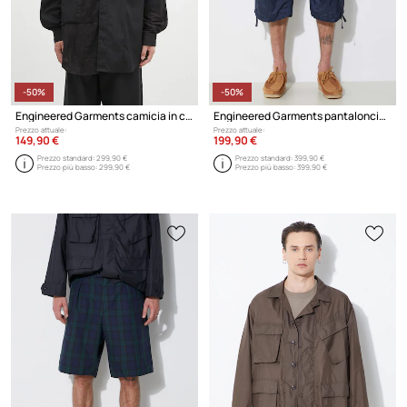
-50%
-50%
Engineered Garments camicia in cotone Combo Short Collar
Engineered Garments pantaloncini FA
Prezzo attuale:
Prezzo attuale:
149,90 €
199,90 €
Prezzo standard:
299,90 €
Prezzo standard:
399,90 €
Prezzo più basso:
299,90 €
Prezzo più basso:
399,90 €