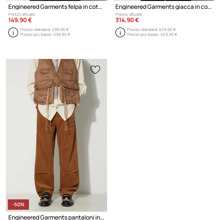
Engineered Garments felpa in cotone Raglan Hoodie
Engineered Garments giacca in cotone Shooting Jacket
Prezzo attuale:
Prezzo attuale:
149,90 €
314,90 €
Prezzo standard:
299,90 €
Prezzo standard:
629,90 €
Prezzo più basso:
299,90 €
Prezzo più basso:
629,90 €
-50%
Engineered Garments pantaloni in velluto a coste Climbing Pant