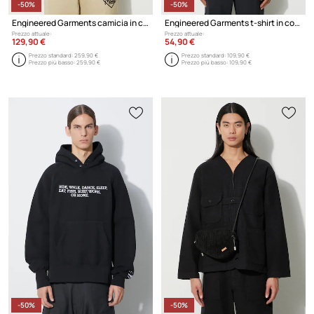
-50%
-50%
Engineered Garments camicia in cotone Camp Shirt
Engineered Garments t-shirt in cotone Printed Cross Crew Neck
Prezzo attuale:
Prezzo attuale:
129,90 €
54,90 €
Prezzo standard:
259,90 €
Prezzo standard:
109,90 €
Prezzo più basso:
259,90 €
Prezzo più basso:
109,90 €
-50%
-50%