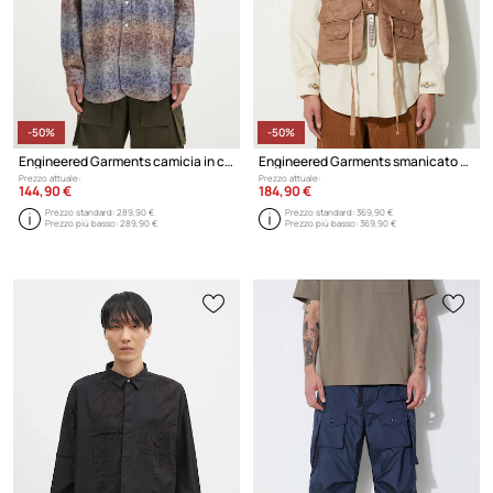
-50%
-50%
Engineered Garments camicia in cotone 19 Century BD Shirt
Engineered Garments smanicato Fowl Vest
Prezzo attuale:
Prezzo attuale:
144,90 €
184,90 €
Prezzo standard:
289,90 €
Prezzo standard:
369,90 €
Prezzo più basso:
289,90 €
Prezzo più basso:
369,90 €