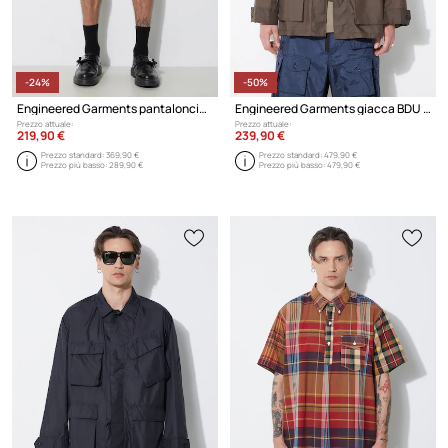
-24%
-50%
Engineered Garments pantaloncini in lino Sunset
Engineered Garments giacca BDU Jacket
Prezzo attuale:
Prezzo attuale:
219,90 €
239,90 €
Prezzo standard:
369,90 €
Prezzo standard:
479,90 €
Prezzo più basso:
289,90 €
Prezzo più basso:
479,90 €