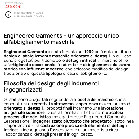
Prezzo attuale:
239,90 €
Prezzo standard:
479,90 €
Prezzo più basso:
479,90 €
Engineered Garments – un approccio unico
all'abbigliamento maschile
Engineered Garments
è stata fondata nel
1999
ed è nota per il suo
design di abbigliamento maschile orientato ai dettagli
, in cui i capi
sono progettati per trasmettere
dettagli intricati
. Il marchio offre
un'
artigianato eccezionale
, fondendo un
abbigliamento da lavoro
storico con influenze moderne
, che spiccano modifica del design
tradizionale di questa tipologia di capi di abbigliamento.
Filosofia del design degli indumenti
ingegnerizzati
Gli abiti sono progettati seguendo la
filosofia del marchio
, che si
concentra sulla
creatività attraverso l'esperienza
ma con un mood
orientato ai dettagli
. I prodotti finali incarnano una
lavorazione
artigianale superiore
. Questa filosofia si riflette nei
meticolosi
processi di modellistica
impiegati presso Engineered Garments.
L'espressione
"ingegnerizzato piuttosto che progettato"
sottolinea
l'importanza di una
costruzione precisa e di elementi di dettagli
intricati
, riecheggiando l'osservazione di un modellista circa
l'abbondanza di dettagli presenti in ogni pezzo.