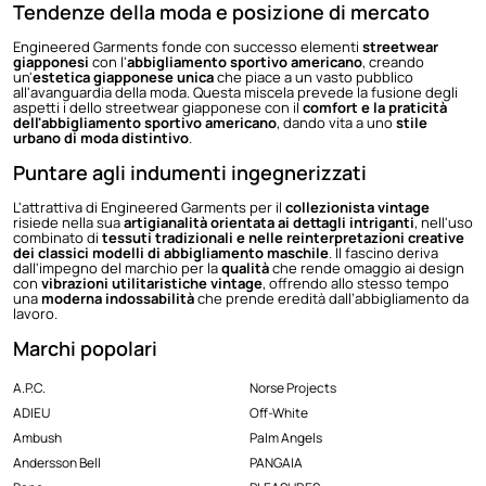
Tendenze della moda e posizione di mercato
Engineered Garments fonde con successo elementi
streetwear
giapponesi
con l'
abbigliamento sportivo americano
, creando
un'
estetica giapponese unica
che piace a un vasto pubblico
all'avanguardia della moda. Questa miscela prevede la fusione degli
aspetti i dello streetwear giapponese con il
comfort e la praticità
dell'abbigliamento sportivo americano
, dando vita a uno
stile
urbano di moda distintivo
.
Puntare agli indumenti ingegnerizzati
L'attrattiva di Engineered Garments per il
collezionista vintage
risiede nella sua
artigianalità orientata ai dettagli intriganti
, nell'uso
combinato di
tessuti tradizionali e nelle reinterpretazioni creative
dei classici modelli di abbigliamento maschile
. Il fascino deriva
dall'impegno del marchio per la
qualità
che rende omaggio ai design
con
vibrazioni utilitaristiche vintage
, offrendo allo stesso tempo
una
moderna indossabilità
che prende eredità dall’abbigliamento da
lavoro.
Marchi popolari
A.P.C.
Norse Projects
ADIEU
Off-White
Ambush
Palm Angels
Andersson Bell
PANGAIA