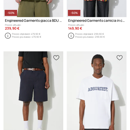
-50%
-50%
Engineered Garments giacca BDU Jacket
Engineered Garments camicia in cotone Work
Prezzo attuale:
Prezzo attuale:
239,90 €
149,90 €
Prezzo standard:
479,90 €
Prezzo standard:
299,90 €
Prezzo più basso:
479,90 €
Prezzo più basso:
299,90 €