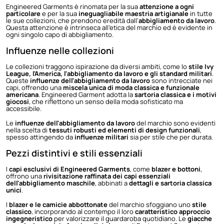
Engineered Garments è rinomata per la sua
attenzione a ogni
particolare
e per la sua
ineguagliabile maestria artigianale
in tutte
le sue collezioni, che prendono eredità dall’
abbigliamento da lavoro
.
Questa attenzione è intrinseca all'etica del marchio ed è evidente in
ogni singolo capo di abbigliamento.
Influenze nelle collezioni
Le collezioni traggono ispirazione da diversi ambiti, come lo
stile Ivy
League, l'America, l'abbigliamento da lavoro e gli standard militari
.
Queste
influenze dell'abbigliamento da lavoro
sono intrecciate nei
capi, offrendo una
miscela unica di moda classica e funzionale
americana
. Engineered Garment adotta la
sartoria classica e i motivi
giocosi
, che riflettono un senso della moda sofisticato ma
accessibile.
Le
influenze dell'abbigliamento da lavoro
del marchio sono evidenti
nella scelta di
tessuti robusti ed elementi di design funzionali
,
spesso attingendo da
influenze militari
sia per stile che per durata.
Pezzi distintivi e stili essenziali
I
capi esclusivi di Engineered Garments
, come
blazer e bottoni
,
offrono una
rivisitazione raffinata dei capi essenziali
dell'abbigliamento maschile
, abbinati a
dettagli e sartoria classica
unici
.
I
blazer e le camicie abbottonate
del marchio sfoggiano uno
stile
classico
, incorporando al contempo il loro
caratteristico approccio
ingegneristico
per valorizzare il guardaroba quotidiano. Le
giacche