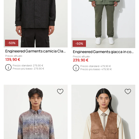
-50%
-50%
Engineered Garments camicia Classic Shirt
Engineered Garments giacca in cotone BDU
Prezzo attuale:
Prezzo attuale:
139,90 €
239,90 €
Prezzo standard:
279,90 €
Prezzo standard:
479,90 €
Prezzo più basso:
279,90 €
Prezzo più basso:
479,90 €