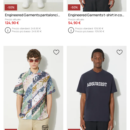
-50%
-50%
Engineered Garments pantaloncini in cotone Fatigue Short
Engineered Garments t-shirt in cotone Printed Cross Crew Neck T-shirt
Prezzo attuale:
Prezzo attuale:
124,90 €
54,90 €
Prezzo standard:
249,90 €
Prezzo standard:
109,90 €
Prezzo più basso:
249,90 €
Prezzo più basso:
109,90 €