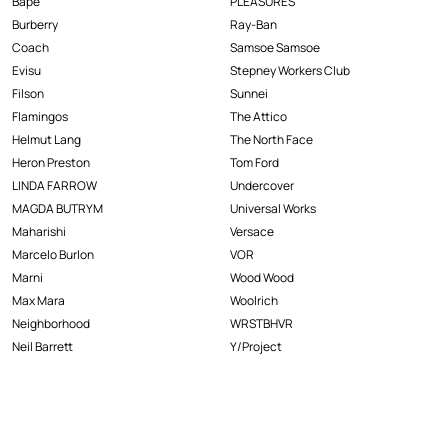
Bape
PLEASURES
Burberry
Ray-Ban
Coach
Samsoe Samsoe
Evisu
Stepney Workers Club
Filson
Sunnei
Flamingos
The Attico
Helmut Lang
The North Face
Heron Preston
Tom Ford
LINDA FARROW
Undercover
MAGDA BUTRYM
Universal Works
Maharishi
Versace
Marcelo Burlon
VOR
Marni
Wood Wood
Max Mara
Woolrich
Neighborhood
WRSTBHVR
Neil Barrett
Y/Project