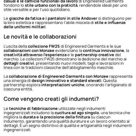
casual e le camicie funzionali da lavoro
di Engineered Garments
fondono lo
stile urbano con la praticità
, rendendole ideali per uno
stile versatile e per l'uso quotidiano.
Le
giacche da fatica e i pantaloni in stile Andover
si distinguono per
la loro estetica e rappresentano l'abile miscela di
stile e influenze
delle uniformi militari
.
Le novità e le collaborazioni
L'uscita della
collezione FW25
di Engineered Garments e le sue
collaborazioni con Monzee
evidenziano la
continua innovazione
, la
creatività attraverso l'esperienza
e le
partnership creative
del
marchio. Le collezioni FW25 dimostrano la dedizione del marchio ai
dettagli creativi
, presentando nuovi modelli, tagli e lavorazioni in
linea con le tradizioni classiche dell'abbigliamento maschile.
La
collaborazione di Engineered Garments con Monzee
rappresenta
una sinergia di
design innovativo e standard elevati
. Questa
partnership esplora
interpretazioni uniche
, onorando l'artigianato di
ciascuna entità.
Come vengono creati gli indumenti?
Le
tecniche di fabbricazione
utilizzate negli indumenti
ingegnerizzati includono la
cucitura ad ago singolo
, una tecnica che
migliora la
durata e la precisione della finitura
su ciascun
indumento, garantendo una qualità duratura e un lavoro orientato ai
dettagli. È un segno distintivo di qualità e artigianalità negli indumenti
ingegnerizzati.