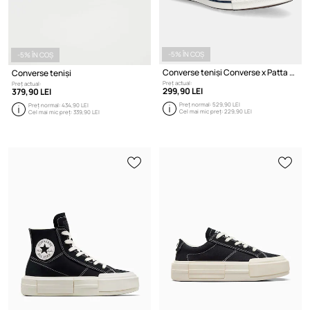
-5% ÎN COȘ
-5% ÎN COȘ
Converse teniși Converse x Patta Chuck 70
Converse teniși
Preț actual:
Preț actual:
299,90 LEI
379,90 LEI
Preț normal:
529,90 LEI
Preț normal:
434,90 LEI
Cel mai mic preț:
229,90 LEI
Cel mai mic preț:
339,90 LEI