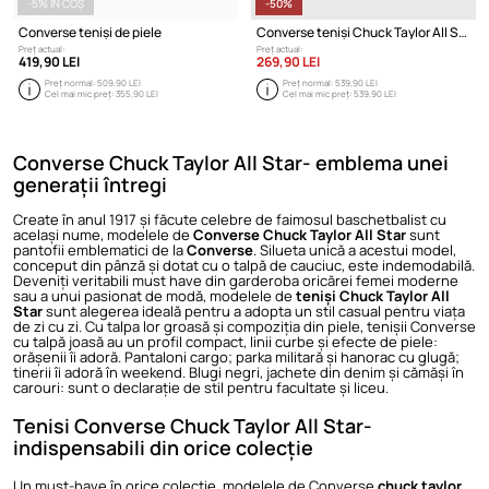
-5% ÎN COȘ
-50%
Converse teniși de piele
Converse teniși Chuck Taylor All Star Lift
Preț actual:
Preț actual:
419,90 LEI
269,90 LEI
Preț normal:
509,90 LEI
Preț normal:
539,90 LEI
Cel mai mic preț:
355,90 LEI
Cel mai mic preț:
539,90 LEI
Converse Chuck Taylor All Star- emblema unei
generații întregi
Create în anul 1917 și făcute celebre de faimosul baschetbalist cu
același nume, modelele de
Converse Chuck Taylor All Star
sunt
pantofii emblematici de la
Converse
. Silueta unică a acestui model,
conceput din pânză și dotat cu o talpă de cauciuc, este indemodabilă.
Deveniți veritabili must have din garderoba oricărei femei moderne
sau a unui pasionat de modă, modelele de
teniși Chuck Taylor All
Star
sunt alegerea ideală pentru a adopta un stil casual pentru viața
de zi cu zi. Cu talpa lor groasă și compoziția din piele, tenișii Converse
cu talpă joasă au un profil compact, linii curbe și efecte de piele:
orășenii îi adoră. Pantaloni cargo; parka militară și hanorac cu glugă;
tinerii îi adoră în weekend. Blugi negri, jachete din denim și cămăși în
carouri: sunt o declarație de stil pentru facultate și liceu.
Tenisi Converse Chuck Taylor All Star-
indispensabili din orice colecție
Un must-have în orice colecție, modelele de Converse
chuck taylor