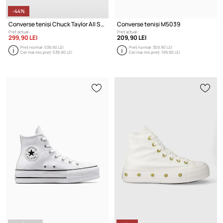
-44%
Converse teniși Chuck Taylor All Star Construct
Converse teniși M5039
Preț actual:
Preț actual:
299,90 LEI
209,90 LEI
Preț normal:
539,90 LEI
Preț normal:
359,90 LEI
Cel mai mic preț:
539,90 LEI
Cel mai mic preț:
199,90 LEI