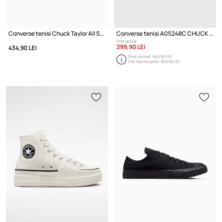
Converse tenisi Chuck Taylor All Star Cruise
Converse teniși A05248C CHUCK TAYLOR ALL
Preț actual:
299,90 LEI
434,90 LEI
Preț normal:
469,90 LEI
Cel mai mic preț:
329,90 LEI