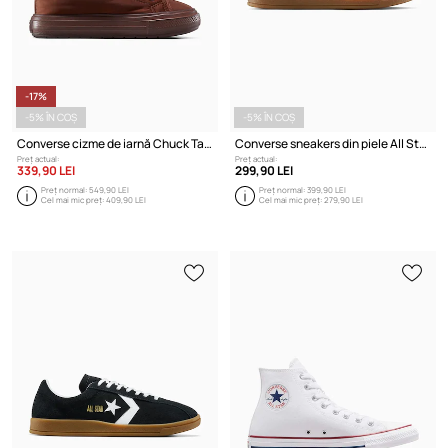
-17%
-5% ÎN COȘ
-5% ÎN COȘ
Converse cizme de iarnă Chuck Taylor All Star Elements Boot
Converse sneakers din piele All Star Classic Trainer
Preț actual:
Preț actual:
339,90 LEI
299,90 LEI
Preț normal:
549,90 LEI
Preț normal:
399,90 LEI
Cel mai mic preț:
409,90 LEI
Cel mai mic preț:
279,90 LEI