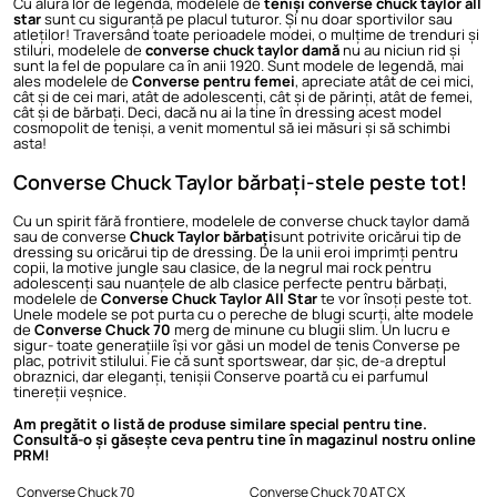
Cu alura lor de legendă, modelele de
teniși converse chuck taylor all
star
sunt cu siguranță pe placul tuturor. Și nu doar sportivilor sau
atleților! Traversând toate perioadele modei, o mulțime de trenduri și
stiluri, modelele de
converse chuck taylor damă
nu au niciun rid și
sunt la fel de populare ca în anii 1920. Sunt modele de legendă, mai
ales modelele de
Converse pentru femei
, apreciate atât de cei mici,
cât și de cei mari, atât de adolescenți, cât și de părinți, atât de femei,
cât și de bărbați. Deci, dacă nu ai la tine în dressing acest model
cosmopolit de teniși, a venit momentul să iei măsuri și să schimbi
asta!
Converse Chuck Taylor bărbați-stele peste tot!
Cu un spirit fără frontiere, modelele de converse chuck taylor damă
sau de converse
Chuck Taylor bărbați
sunt potrivite oricărui tip de
dressing su oricărui tip de dressing. De la unii eroi imprimți pentru
copii, la motive jungle sau clasice, de la negrul mai rock pentru
adolescenți sau nuanțele de alb clasice perfecte pentru bărbați,
modelele de
Converse Chuck Taylor All Star
te vor însoți peste tot.
Unele modele se pot purta cu o pereche de blugi scurți, alte modele
de
Converse Chuck 70
merg de minune cu blugii slim. Un lucru e
sigur- toate generațiile își vor găsi un model de tenis Converse pe
plac, potrivit stilului. Fie că sunt sportswear, dar șic, de-a dreptul
obraznici, dar eleganți, tenișii Conserve poartă cu ei parfumul
tinereții veșnice.
Am pregătit o listă de produse similare special pentru tine.
Consultă-o și găsește ceva pentru tine în magazinul nostru online
PRM!
Converse Chuck 70
Converse Chuck 70 AT CX