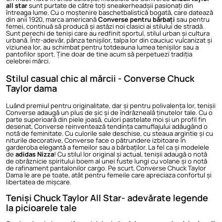
all star
sunt purtate de către toți sneakerheadșii pasionați din
întreaga lume. Cu o moștenire baschetbalistică bogată, care datează
din anii 1920, marca americană
Converse pentru bărbați
sau pentru
femei, continuă să producă și astăzi noi clasici ai stilului de stradă.
Sunt perechi de teniși care au redfinit sportul, stilul urban și cultura
urbană. Într-adevăr, pânza tenișilor, talpa lor din cauciuc vulcanizat și
viziunea lor, au schimbat pentru totdeauna lumea tenișilor sau a
pantofilor sport. Ține doar de tine acum să perpetuezi tradiția
celebrei mărci.
Stilul casual chic al mărcii - Converse Chuck
Taylor dama
Luând premiul pentru originalitate, dar și pentru polivalența lor, tenișii
Converse adaugă un plus de șic și de îndrăzneală ținutelor tale. Cu o
parte superioară din piele joasă, culori pastelate moi și un profil fin
desenat, Converse reinventează tendința camuflajului adăugând o
notă de feminitate. Cu culorile sale deschise, cu steaua argintie și cu
niturile decorative, Converse face o pătrundere izbitoare în
garderoba elegantă a femeilor sau a bărbaților. La fel ca și modelele
de
adidas Nizza
!
Cu stilul lor original și actual, tenișii adaugă o notă
de obrăznicie spiritului boem al unei fuste lungi cu volane și o notă
de rafinament pantalonilor cargo. Pe scurt, Converse Chuck Taylor
Dama le are pe toate, atât pentru femeile care apreciaza confortul și
libertatea de mișcare.
Teniși Chuck Taylor All Star- adevărate legende
la picioarele tale