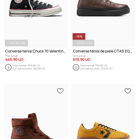
-15%
-15% ÎN COȘ
-5% ÎN COȘ
Converse teniși Chuck 70 Valentine's Day
Converse teniși de piele CTAS EQUIP WP BOOT
Preț actual:
Preț actual:
449,90 LEI
619,90 LEI
Preț normal:
509,90 LEI
Preț normal:
729,90 LEI
Cel mai mic preț:
469,90 LEI
Cel mai mic preț:
729,90 LEI