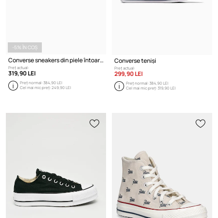
-5% ÎN COȘ
Converse sneakers din piele întoarsă All Star Classic Trainer
Converse teniși
Preț actual:
Preț actual:
319,90 LEI
299,90 LEI
Preț normal:
384,90 LEI
Preț normal:
384,90 LEI
Cel mai mic preț:
249,90 LEI
Cel mai mic preț:
319,90 LEI