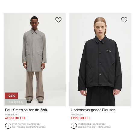
-25%
-5% ÎN COȘ
Paul Smith palton de lână
Undercover geacă Blouson
Preț actual:
Preț actual:
4699,90 LEI
1729,90 LEI
Preț normal:
6499,90 LEI
Preț normal:
3279,90 LEI
Cel mai mic preț:
6299,90 LEI
Cel mai mic preț:
1899,90 LEI