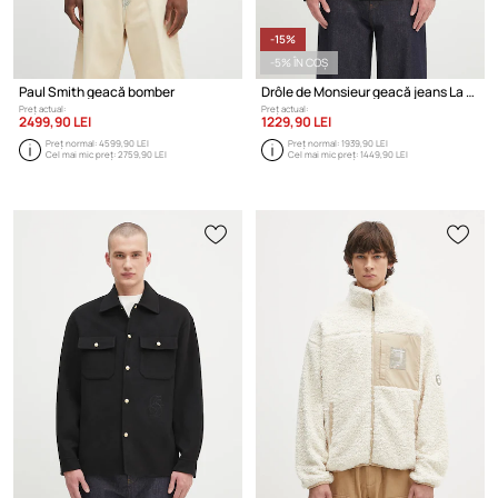
-15%
-5% ÎN COȘ
Paul Smith geacă bomber
Drôle de Monsieur geacă jeans La Veste Denim Brut
Preț actual:
Preț actual:
2499,90 LEI
1229,90 LEI
Preț normal:
4599,90 LEI
Preț normal:
1939,90 LEI
Cel mai mic preț:
2759,90 LEI
Cel mai mic preț:
1449,90 LEI