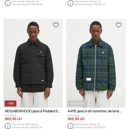
Preț normal:
2699,90 LEI
Preț normal:
2599,90 LEI
Cel mai mic preț:
1509,90 LEI
Cel mai mic preț:
1559,90 LEI
-13%
-5% ÎN COȘ
NEIGHBORHOOD geacă Padded Shirt LS
AAPE geacă din amestec de lana Now
Preț actual:
Preț actual:
869,90 LEI
969,90 LEI
Preț normal:
1659,90 LEI
Preț normal:
1919,90 LEI
Cel mai mic preț:
999,90 LEI
Cel mai mic preț:
1059,90 LEI