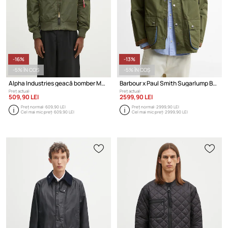
-16%
-13%
-5% ÎN COȘ
-5% ÎN COȘ
Alpha Industries geacă bomber MA-1 TT
Barbour x Paul Smith Sugarlump Bedale jachetă de bumbac bărbătească
Preț actual:
Preț actual:
509,90 LEI
2599,90 LEI
Preț normal:
609,90 LEI
Preț normal:
2999,90 LEI
Cel mai mic preț:
609,90 LEI
Cel mai mic preț:
2999,90 LEI