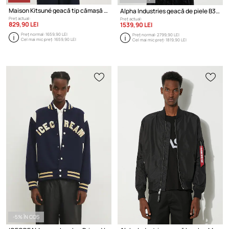
Maison Kitsuné geacă tip cămașă Overshirt
Alpha Industries geacă de piele B3 Leather
Preț actual:
Preț actual:
829,90 LEI
1539,90 LEI
Preț normal:
1659,90 LEI
Preț normal:
2799,90 LEI
Cel mai mic preț:
1659,90 LEI
Cel mai mic preț:
1819,90 LEI
-5% ÎN COȘ