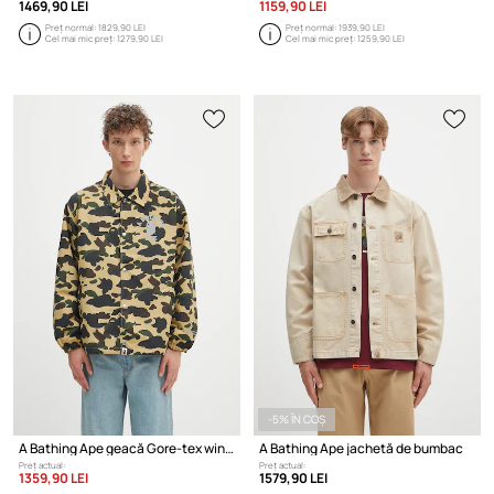
1469,90 LEI
1159,90 LEI
Preț normal:
1829,90 LEI
Preț normal:
1939,90 LEI
Cel mai mic preț:
1279,90 LEI
Cel mai mic preț:
1259,90 LEI
-5% ÎN COȘ
A Bathing Ape geacă Gore-tex wind stopper
A Bathing Ape jachetă de bumbac
Preț actual:
Preț actual:
1359,90 LEI
1579,90 LEI