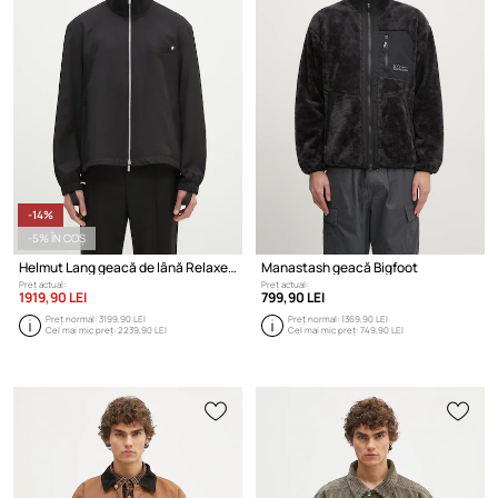
-14%
-5% ÎN COȘ
Helmut Lang geacă de lână Relaxed Bomber.Suit
Manastash geacă Bigfoot
Preț actual:
Preț actual:
1919,90 LEI
799,90 LEI
Preț normal:
3199,90 LEI
Preț normal:
1369,90 LEI
Cel mai mic preț:
2239,90 LEI
Cel mai mic preț:
749,90 LEI