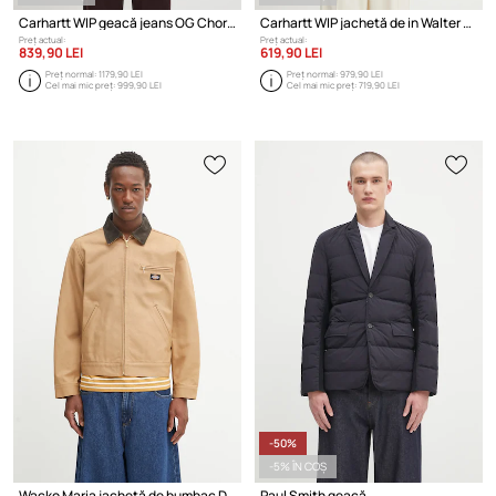
Carhartt WIP geacă jeans OG Chore Coat
Carhartt WIP jachetă de in Walter Chore
Preț actual:
Preț actual:
839,90 LEI
619,90 LEI
Preț normal:
1179,90 LEI
Preț normal:
979,90 LEI
Cel mai mic preț:
999,90 LEI
Cel mai mic preț:
719,90 LEI
-50%
-5% ÎN COȘ
Wacko Maria jachetă de bumbac DICKIES / WORK JACKET
Paul Smith geacă