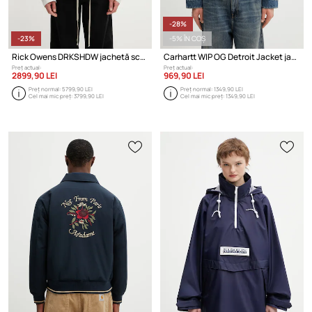
-28%
-23%
-5% ÎN COȘ
Rick Owens DRKSHDW jachetă scurtă din bumbac pentru bărbați
Carhartt WIP OG Detroit Jacket jachetă denim bărbați
Preț actual:
Preț actual:
2899,90 LEI
969,90 LEI
Preț normal:
5799,90 LEI
Preț normal:
1349,90 LEI
Cel mai mic preț:
3799,90 LEI
Cel mai mic preț:
1349,90 LEI