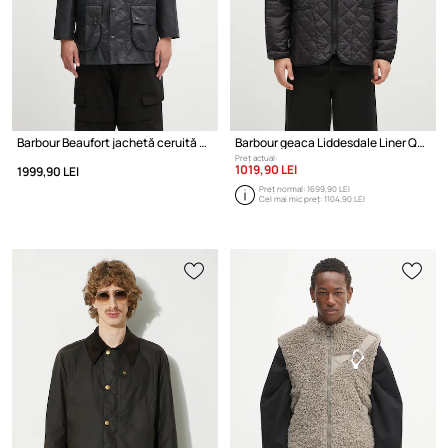
Barbour Beaufort jachetă ceruită bărbătească
Barbour geaca Liddesdale Liner Quilted Jacket
Preț actual:
1019,90 LEI
1999,90 LEI
Preț normal:
1699,90 LEI
Cel mai mic preț:
1104,90 LEI