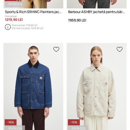
-5% ÎN COȘ
Sporty & Rich SRHWC Painters jachetă din bumbac pentru bărbați
Barbour ASHBY jachetă pentru bărbați
Preț actual:
1219,90 LEI
1959,90 LEI
Preț normal:
1719,90 LEI
Cel mai mic preț:
1459,90 LEI
-16%
-13%
-5% ÎN COȘ
-5% ÎN COȘ