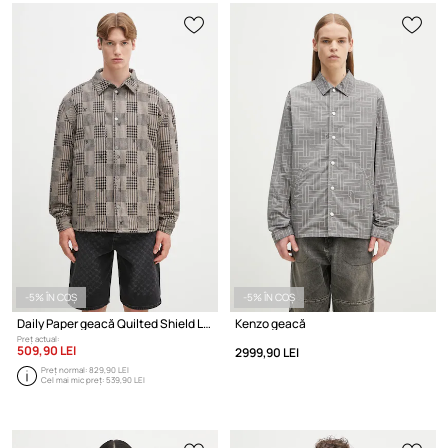
-5% ÎN COȘ
-5% ÎN COȘ
Daily Paper geacă Quilted Shield Ls Shirt
Kenzo geacă
Preț actual:
509,90 LEI
2999,90 LEI
Preț normal:
829,90 LEI
Cel mai mic preț:
539,90 LEI