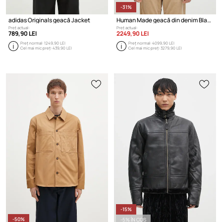
-31%
adidas Originals geacă Jacket
Human Made geacă din denim Blanket Lined Denim Work Jacket
Preț actual:
Preț actual:
789,90 LEI
2249,90 LEI
Preț normal:
1249,90 LEI
Preț normal:
4099,90 LEI
Cel mai mic preț:
439,90 LEI
Cel mai mic preț:
3279,90 LEI
-15%
-50%
-5% ÎN COȘ