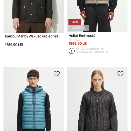
-24%
-5% ÎN COȘ
Heliot Emil vestă
Barbour Ashby Wax Jacket jachetă cerută pentru bărbați
Preț actual:
1569,90 LEI
1789,90 LEI
Preț normal:
2089,90 LEI
Cel mai mic preț:
2089,90 LEI