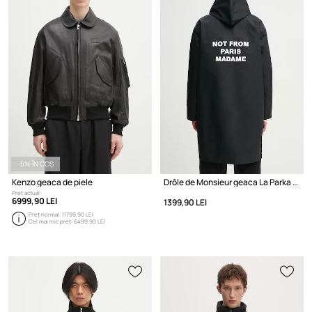
-5% ÎN COȘ
Kenzo geaca de piele
Drôle de Monsieur geaca La Parka Slogan
Preț actual:
6999,90 LEI
1399,90 LEI
Preț normal:
11799,90 LEI
Cel mai mic preț:
6499,90 LEI