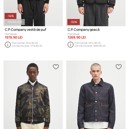
-14%
-5% ÎN COȘ
-32%
C.P. Company vestă de puf
C.P. Company geacă
Preț actual:
Preț actual:
1519,90 LEI
1269,90 LEI
Preț normal:
2514,90 LEI
Preț normal:
2514,90 LEI
Cel mai mic preț:
1779,90 LEI
Cel mai mic preț:
1889,90 LEI