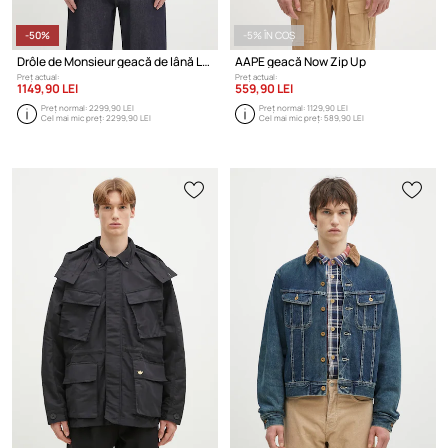
-50%
-5% ÎN COȘ
Drôle de Monsieur geacă de lână La Surchemise Laine
AAPE geacă Now Zip Up
Preț actual:
Preț actual:
1149,90 LEI
559,90 LEI
Preț normal:
2299,90 LEI
Preț normal:
1129,90 LEI
Cel mai mic preț:
2299,90 LEI
Cel mai mic preț:
589,90 LEI