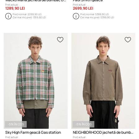
Preț actual:
Preț actual:
1289,90 LEI
2699,90 LEI
Preț normal:
2099,90 LEI
Preț normal:
5399,90 LEI
Cel mai mic preț:
1359,90 LEI
Cel mai mic preț:
5399,90 LEI
-5% ÎN COȘ
-5% ÎN COȘ
Sky High Farm geacă Gas station
NEIGHBORHOOD jachetă de bumbac Zip Work Jacket
Preț actual:
Preț actual: