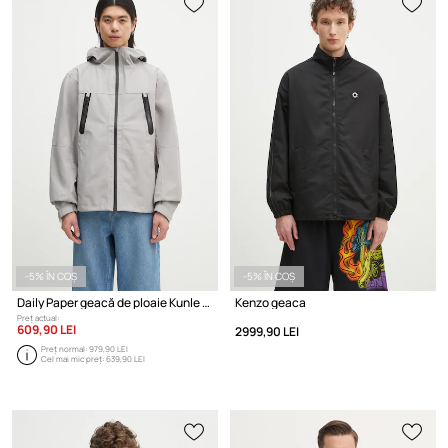
-5% ÎN COȘ
-5% ÎN COȘ
Daily Paper geacă de ploaie Kunle Rain Jacket
Kenzo geaca
Preț actual:
609,90 LEI
2999,90 LEI
Preț normal:
979,90 LEI
Cel mai mic preț:
639,90 LEI