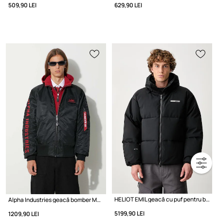
509,90 LEI
629,90 LEI
HELIOT EMIL geacă cu puf pentru bărbați
Alpha Industries geacă bomber MA-1 D-Tec SE
5199,90 LEI
1209,90 LEI