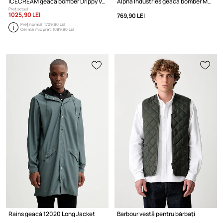
ICECREAM geaca bomber Drippy Varsity Jacket
Alpha Industries geacă bomber MA-1 TT Light Bomber
Preț actual:
1025,90 LEI
769,90 LEI
Preț normal:
1709,90 LEI
Cel mai mic preț:
1089,90 LEI
Rains geacă 12020 Long Jacket
Barbour vestă pentru bărbați