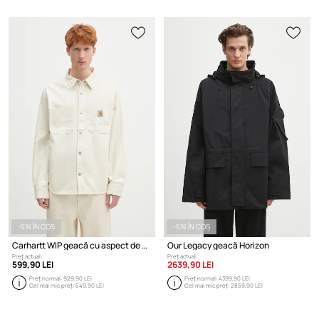
-5% ÎN COȘ
-5% ÎN COȘ
Carhartt WIP geacă cu aspect de cămașă Crawford Shirt Jac
Our Legacy geacă Horizon
Preț actual:
Preț actual:
599,90 LEI
2639,90 LEI
Preț normal:
929,90 LEI
Preț normal:
4399,90 LEI
Cel mai mic preț:
549,90 LEI
Cel mai mic preț:
2859,90 LEI