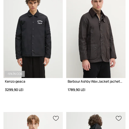
-5% ÎN COȘ
Kenzo geaca
Barbour Ashby Wax Jacket jachetă cerută pentru bărbați
3299,90 LEI
1789,90 LEI