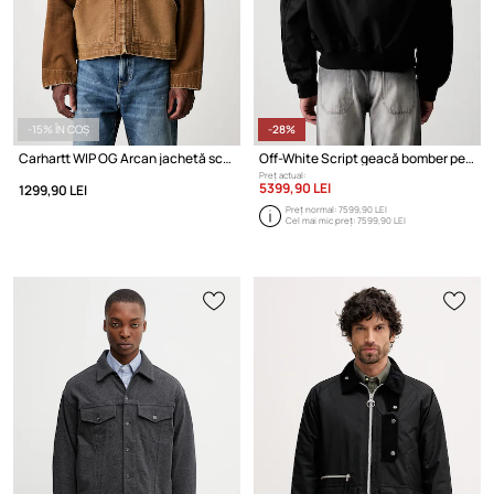
-15% ÎN COȘ
-28%
Carhartt WIP OG Arcan jachetă scurtă din bumbac pentru bărbați
Off-White Script geacă bomber pentru bărbați
Preț actual:
5399,90 LEI
1299,90 LEI
Preț normal:
7599,90 LEI
Cel mai mic preț:
7599,90 LEI