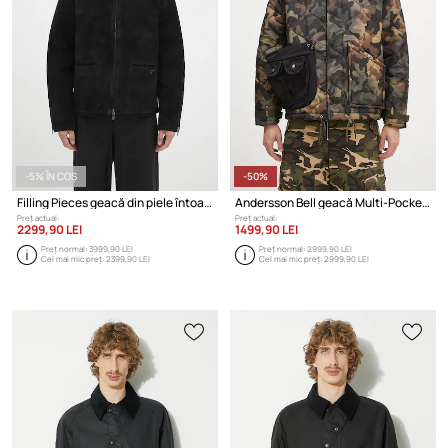
-5% ÎN COȘ
-50%
Filling Pieces geacă din piele întoarsă Leather Jacket Suede
Andersson Bell geacă Multi-Pocket Camouflage Quilted Jumper
Preț actual:
Preț actual:
2299,90 LEI
1499,90 LEI
Preț normal:
3999,90 LEI
Preț normal:
2999,90 LEI
Cel mai mic preț:
2399,90 LEI
Cel mai mic preț:
2999,90 LEI