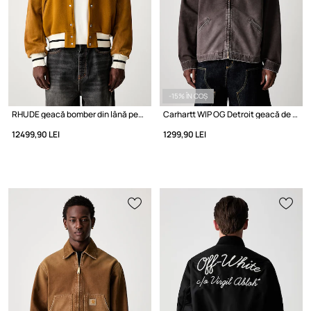
-15% ÎN COȘ
RHUDE geacă bomber din lână pentru bărbați
Carhartt WIP OG Detroit geacă de tranziție din bumbac pentru bărbați
12499,90 LEI
1299,90 LEI