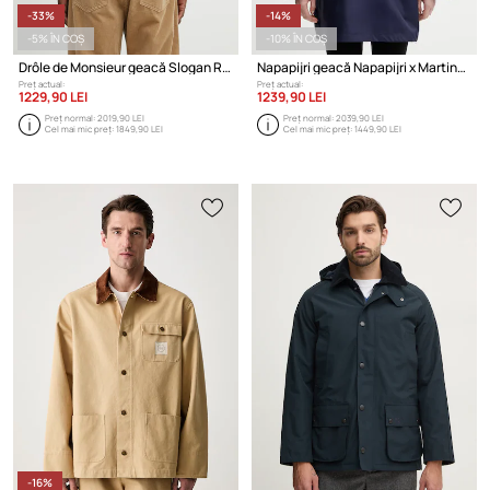
-33%
-14%
-5% ÎN COȘ
-10% ÎN COȘ
Drôle de Monsieur geacă Slogan Rose
Napapijri geacă Napapijri x Martine Rose
Preț actual:
Preț actual:
1229,90 LEI
1239,90 LEI
Preț normal:
2019,90 LEI
Preț normal:
2039,90 LEI
Cel mai mic preț:
1849,90 LEI
Cel mai mic preț:
1449,90 LEI
-16%