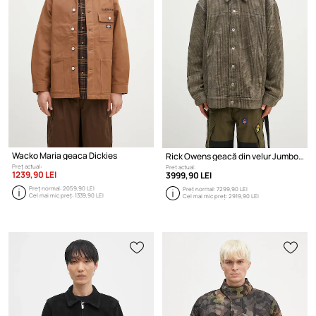
Wacko Maria geaca Dickies
Rick Owens geacă din velur Jumbo Worker
Preț actual:
Preț actual:
1239,90 LEI
3999,90 LEI
Preț normal:
2059,90 LEI
Preț normal:
7299,90 LEI
Cel mai mic preț:
1339,90 LEI
Cel mai mic preț:
2919,90 LEI