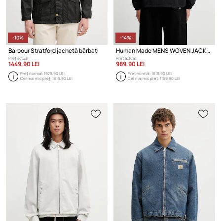
-10%
-14%
Barbour Stratford jachetă bărbați
Human Made MENS WOVEN JACKET geacă de tranziție bărbătească
Preț actual:
Preț actual:
1449,90 LEI
989,90 LEI
Preț normal:
1979,90 LEI
Preț normal:
1619,90 LEI
Cel mai mic preț:
1619,90 LEI
Cel mai mic preț:
1159,90 LEI