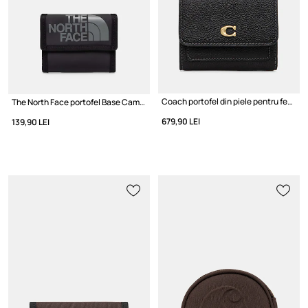
Coach portofel din piele pentru femei
The North Face portofel Base Camp Wallet
679,90 LEI
139,90 LEI