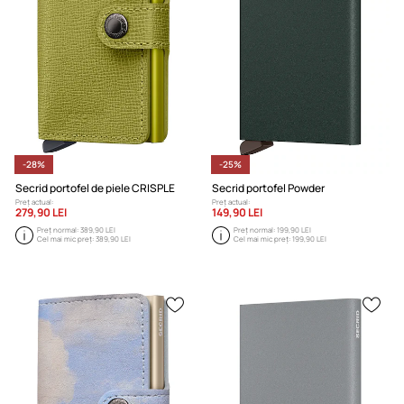
-28%
-25%
Secrid portofel de piele CRISPLE
Secrid portofel Powder
Preț actual:
Preț actual:
279,90 LEI
149,90 LEI
Preț normal:
389,90 LEI
Preț normal:
199,90 LEI
Cel mai mic preț:
389,90 LEI
Cel mai mic preț:
199,90 LEI