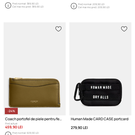
Preț normal:
389,90 LEI
Preț normal:
209,90 LEI
Cel mai mic preț:
389,90 LEI
Cel mai mic preț:
209,90 LEI
-24%
Coach portofel de piele pentru femei
Human Made CARD CASE portcard
Preț actual:
459,90 LEI
279,90 LEI
Preț normal:
609,90 LEI