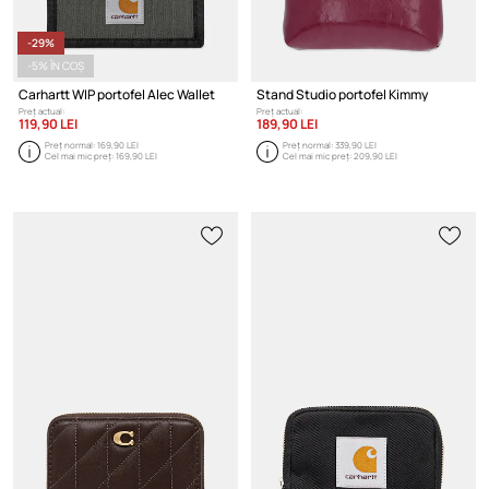
-29%
-5% ÎN COȘ
Carhartt WIP portofel Alec Wallet
Stand Studio portofel Kimmy
Preț actual:
Preț actual:
119,90 LEI
189,90 LEI
Preț normal:
169,90 LEI
Preț normal:
339,90 LEI
Cel mai mic preț:
169,90 LEI
Cel mai mic preț:
209,90 LEI