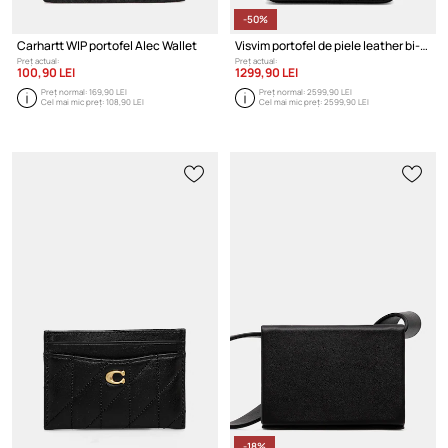
-50%
Carhartt WIP portofel Alec Wallet
Visvim portofel de piele leather bi-fold
Preț actual:
Preț actual:
100,90 LEI
1299,90 LEI
Preț normal:
169,90 LEI
Preț normal:
2599,90 LEI
Cel mai mic preț:
108,90 LEI
Cel mai mic preț:
2599,90 LEI
-18%