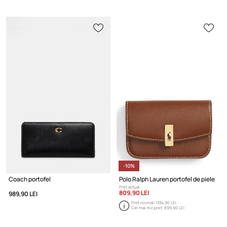
-10%
Coach portofel
Polo Ralph Lauren portofel de piele
Preț actual:
809,90 LEI
989,90 LEI
Preț normal:
1334,90 LEI
Cel mai mic preț:
899,90 LEI