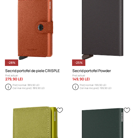
-28%
-25%
Secrid portofel de piele CRISPLE
Secrid portofel Powder
Preț actual:
Preț actual:
279,90 LEI
149,90 LEI
Preț normal:
389,90 LEI
Preț normal:
199,90 LEI
Cel mai mic preț:
389,90 LEI
Cel mai mic preț:
199,90 LEI