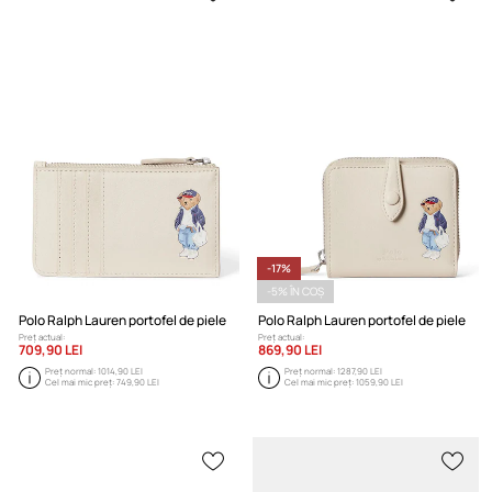
-17%
-5% ÎN COȘ
Polo Ralph Lauren portofel de piele
Polo Ralph Lauren portofel de piele
Preț actual:
Preț actual:
709,90 LEI
869,90 LEI
Preț normal:
1014,90 LEI
Preț normal:
1287,90 LEI
Cel mai mic preț:
749,90 LEI
Cel mai mic preț:
1059,90 LEI