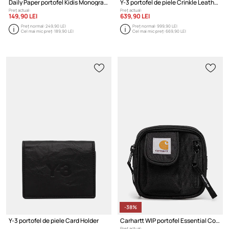
Daily Paper portofel Kidis Monogram Wallet
Y-3 portofel de piele Crinkle Leather Wallet
Preț actual:
Preț actual:
149,90 LEI
639,90 LEI
Preț normal:
249,90 LEI
Preț normal:
999,90 LEI
Cel mai mic preț:
189,90 LEI
Cel mai mic preț:
669,90 LEI
-38%
Y-3 portofel de piele Card Holder
Carhartt WIP portofel Essential Coin Wallet
Preț actual: