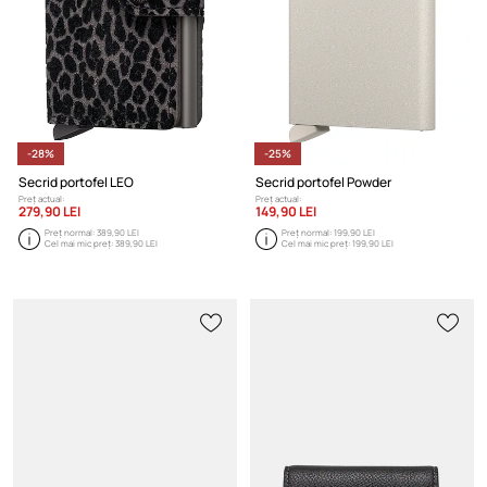
-28%
-25%
Secrid portofel LEO
Secrid portofel Powder
Preț actual:
Preț actual:
279,90 LEI
149,90 LEI
Preț normal:
389,90 LEI
Preț normal:
199,90 LEI
Cel mai mic preț:
389,90 LEI
Cel mai mic preț:
199,90 LEI