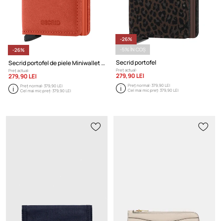
-26%
-5% ÎN COȘ
-26%
Secrid portofel
Secrid portofel de piele Miniwallet Original Orange
Preț actual:
Preț actual:
279,90 LEI
279,90 LEI
Preț normal:
379,90 LEI
Preț normal:
379,90 LEI
Cel mai mic preț:
379,90 LEI
Cel mai mic preț:
379,90 LEI