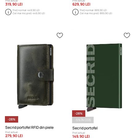
Preț actual:
Preț actual:
319,90 LEI
629,90 LEI
Preț normal:
449,90 LEI
Preț normal:
889,90 LEI
Cel mai mic preț:
449,90 LEI
Cel mai mic preț:
889,90 LEI
-28%
-28%
-5% ÎN COȘ
Secrid portofel RFID din piele
Secrid portofel
Preț actual:
Preț actual:
279,90 LEI
149,90 LEI