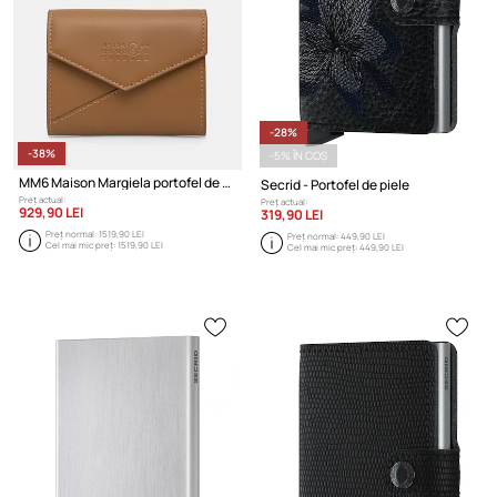
-28%
-38%
-5% ÎN COȘ
MM6 Maison Margiela portofel de piele
Secrid - Portofel de piele
Preț actual:
Preț actual:
929,90 LEI
319,90 LEI
Preț normal:
1519,90 LEI
Preț normal:
449,90 LEI
Cel mai mic preț:
1519,90 LEI
Cel mai mic preț:
449,90 LEI