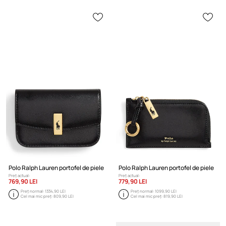
Polo Ralph Lauren portofel de piele
Polo Ralph Lauren portofel de piele
Preț actual:
Preț actual:
769,90 LEI
779,90 LEI
Preț normal:
1334,90 LEI
Preț normal:
1099,90 LEI
Cel mai mic preț:
809,90 LEI
Cel mai mic preț:
819,90 LEI