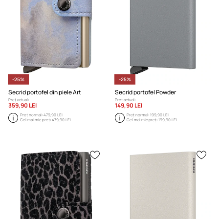
-25%
-25%
Secrid portofel din piele Art
Secrid portofel Powder
Preț actual:
Preț actual:
359,90 LEI
149,90 LEI
Preț normal:
479,90 LEI
Preț normal:
199,90 LEI
Cel mai mic preț:
479,90 LEI
Cel mai mic preț:
199,90 LEI