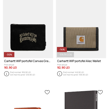
-14%
-30%
-5% ÎN COȘ
Carhartt WIP portofel Canvas Graphic Zip Wallet
Carhartt WIP portofel Alec Wallet
Preț actual:
Preț actual:
90,90 LEI
92,90 LEI
Preț normal:
189,90 LEI
Preț normal:
149,90 LEI
Cel mai mic preț:
129,90 LEI
Cel mai mic preț:
108,90 LEI