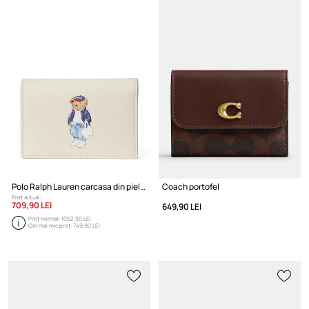
Polo Ralph Lauren carcasa din piele
Coach portofel
Preț actual:
709,90 LEI
649,90 LEI
Preț normal:
1052,90 LEI
Cel mai mic preț:
749,90 LEI