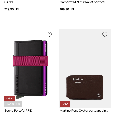
GANNI
Carhartt WIP Otis Wallet portofel
729,90 LEI
189,90 LEI
-28%
-5% ÎN COȘ
-29%
Secrid Portofel RFID
Martine Rose Oyster portcard din piele