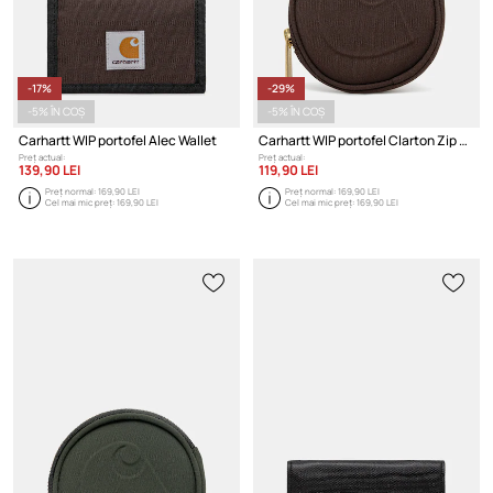
-17%
-29%
-5% ÎN COȘ
-5% ÎN COȘ
Carhartt WIP portofel Alec Wallet
Carhartt WIP portofel Clarton Zip Wallet
Preț actual:
Preț actual:
139,90 LEI
119,90 LEI
Preț normal:
169,90 LEI
Preț normal:
169,90 LEI
Cel mai mic preț:
169,90 LEI
Cel mai mic preț:
169,90 LEI