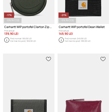
-17%
-21%
-5% ÎN COȘ
-5% ÎN COȘ
Carhartt WIP portofel Clarton Zip Wallet
Carhartt WIP portofel Dean Wallet
Preț actual:
Preț actual:
139,90 LEI
149,90 LEI
Preț normal:
169,90 LEI
Preț normal:
249,90 LEI
Cel mai mic preț:
169,90 LEI
Cel mai mic preț:
189,90 LEI