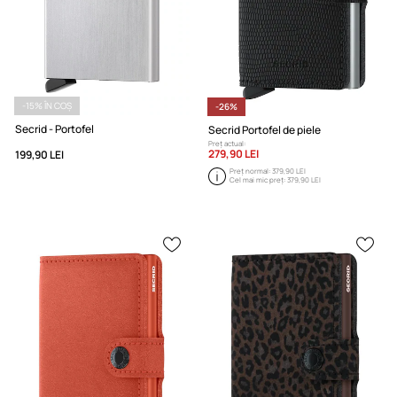
-15% ÎN COȘ
-26%
Secrid - Portofel
Secrid Portofel de piele
Preț actual:
279,90 LEI
199,90 LEI
Preț normal:
379,90 LEI
Cel mai mic preț:
379,90 LEI