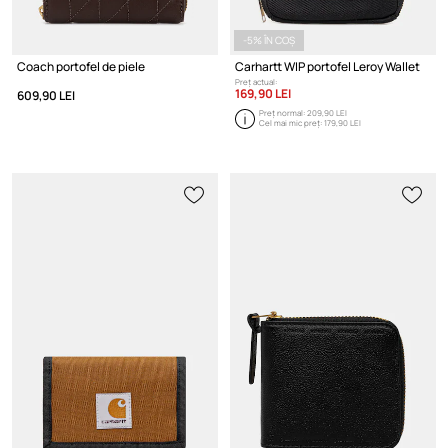
-5% ÎN COȘ
Coach portofel de piele
Carhartt WIP portofel Leroy Wallet
Preț actual:
169,90 LEI
609,90 LEI
Preț normal:
209,90 LEI
Cel mai mic preț:
179,90 LEI