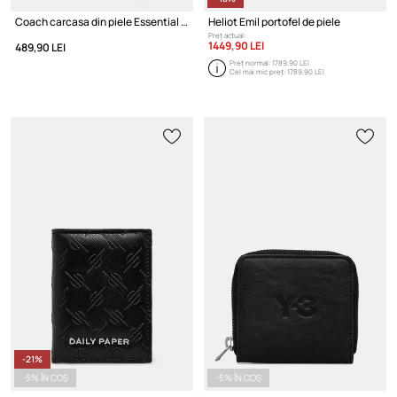
Coach carcasa din piele Essential Card Case
Heliot Emil portofel de piele
Preț actual:
1449,90 LEI
489,90 LEI
Preț normal:
1789,90 LEI
Cel mai mic preț:
1789,90 LEI
-21%
-5% ÎN COȘ
-5% ÎN COȘ