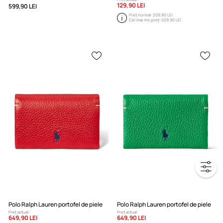
129,90 LEI
599,90 LEI
Preț normal:
209,90 LEI
Cel mai mic preț:
209,90 LEI
Polo Ralph Lauren portofel de piele
Polo Ralph Lauren portofel de piele
Preț actual:
Preț actual:
649,90 LEI
649,90 LEI