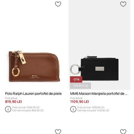
-21%
-5% ÎN COȘ
Polo Ralph Lauren portofel de piele
MM6 Maison Margiela portofel de piele
Preț actual:
Preț actual:
819,90 LEI
1109,90 LEI
Preț normal:
1099,90 LEI
Preț normal:
1639,90 LEI
Cel mai mic preț:
869,90 LEI
Cel mai mic preț:
1419,90 LEI