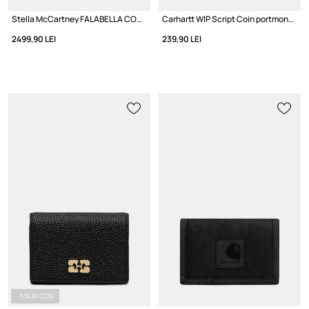
Stella McCartney FALABELLA CONTINENTAL portofel pentru femei
Carhartt WIP Script Coin portmoneu cu imitație de piele
2499,90 LEI
239,90 LEI
-5% ÎN COȘ