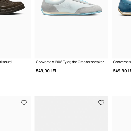
 scurți
Converse x 1908 Tyler, the Creator sneakers pentru femei
549,90 LEI
549,90 L