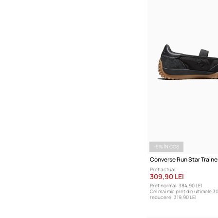
-5% ÎN COȘ
Preț actual:
309,90 LEI
Preț normal:
384,90 LEI
Cel mai mic preț din ultimele 30
reducere:
319,90 LEI