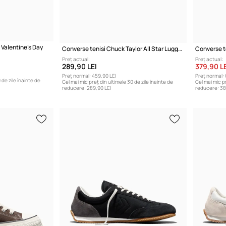
 Valentine's Day
Converse tenisi Chuck Taylor All Star Lugged Heel
Preț actual:
Preț actual:
289,90 LEI
379,90 LE
Preț normal:
459,90 LEI
Preț normal:
 de zile înainte de
Cel mai mic preț din ultimele 30 de zile înainte de
Cel mai mic pr
reducere:
289,90 LEI
reducere:
38