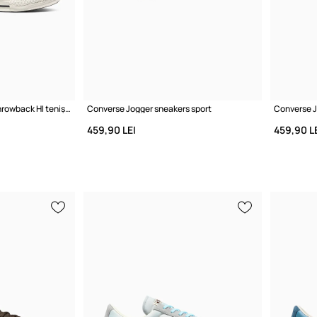
Converse Chuck Taylor Throwback HI teniși înalți
Converse Jogger sneakers sport
Converse J
459,90 LEI
459,90 L