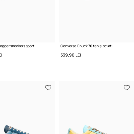
ogger sneakers sport
Converse Chuck 70 teniși scurți
EI
539,90 LEI