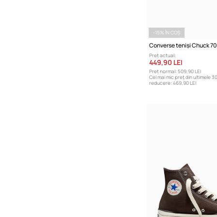
-15% ÎN COȘ
Converse teniși Chuck 70
Preț actual:
449,90 LEI
Preț normal:
509,90 LEI
Cel mai mic preț din ultimele 30
reducere:
469,90 LEI