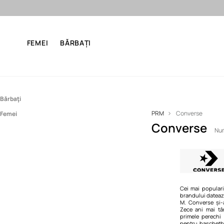
Final Sale: până 
FEMEI
BĂRBAȚI
Bărbaţi
PRM
Converse
Femei
Îmbrăcăminte
Converse
Încălțăminte
Încălțăminte
Tricouri
Num
Ghete
Cizme de zăpadă
Sneakers
Mocasini şi pantofi
Tenişi
Papuci şi sandale
Sneakers
Cei mai populari
brandului dateaz
M. Converse și-
Tenişi
Zece ani mai tâ
primele perechi
Balerini
pentru baschetba