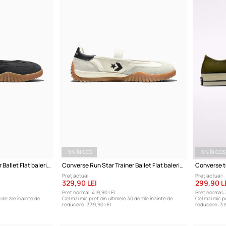
-5% ÎN COȘ
-5% ÎN COȘ
Converse Run Star Trainer Ballet Flat balerini
Converse Run Star Trainer Ballet Flat balerini
Converse t
Preț actual:
Preț actual:
329,90 LEI
299,90 L
Preț normal:
419,90 LEI
Preț normal:
 de zile înainte de
Cel mai mic preț din ultimele 30 de zile înainte de
Cel mai mic pr
reducere:
339,90 LEI
reducere:
31