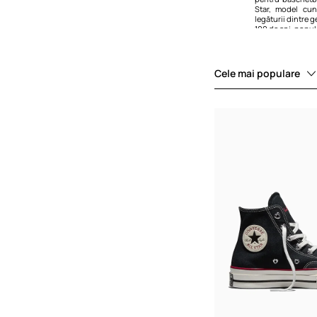
Star, model cu
legăturii dintre g
100 de ani, popula
Cele mai populare