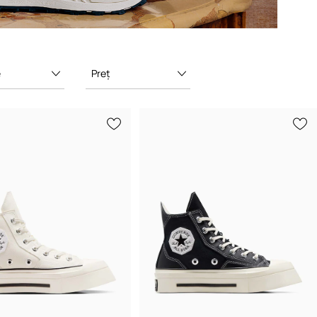
e
Preț