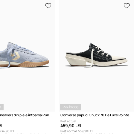
Ș
-5% ÎN COȘ
Converse sneakers din piele întoarsă Run Star Trainer
Converse papuci Chuck 70 De Luxe Pointed Mule
Preț actual:
EI
459,90 LEI
434,90 LEI
Preț normal:
559,90 LEI