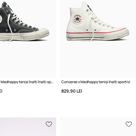
Converse x Madhappy teniși înalți înalți sportivi
Converse x Madhappy teniși înalți sportivi
EI
829,90 LEI