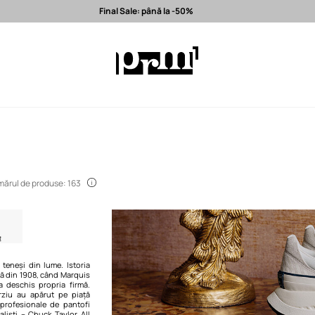
Final Sale: până la -50%
la -50%
Expediere în 24h >
Branduri premium selectate >
ărul de produse: 163
 teneși din lume. Istoria
ă din 1908, când Marquis
a deschis propria firmă.
rziu au apărut pe piață
 profesionale de pantofi
liști – Chuck Taylor All