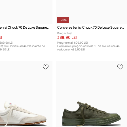
-20%
Converse teniși Chuck 70 De Luxe Squared HI
Converse teniși Chuck 70 De Luxe Squared HI
Preț actual:
I
389,90 LEI
609,90 LEI
Preț normal:
609,90 LEI
eț din ultimele 30 de zile înainte de
Cel mai mic preț din ultimele 30 de zile înainte de
9,90 LEI
reducere:
489,90 LEI