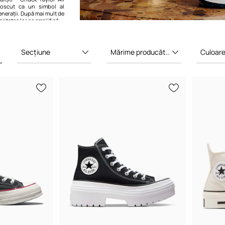
noscut ca un simbol al
enerații. După mai mult de
ritatea lor se amplifică.
Secțiune
Mărime producător
Culoar