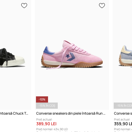
-10%
-15% ÎN COȘ
-15% ÎN CO
Converse teniși din piele întoarsă Chuck Taylor Lo
Converse sneakers din piele întoarsă Run Star Trainer
Preț actual:
Preț actual:
389,90 LEI
359,90 L
Preț normal:
434,90 LEI
Preț normal: