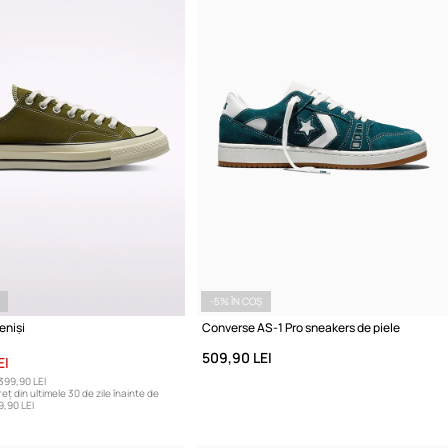
-5% ÎN COȘ
eniși
Converse AS-1 Pro sneakers de piele
509,90 LEI
EI
399,90 LEI
eț din ultimele 30 de zile înainte de
9,90 LEI